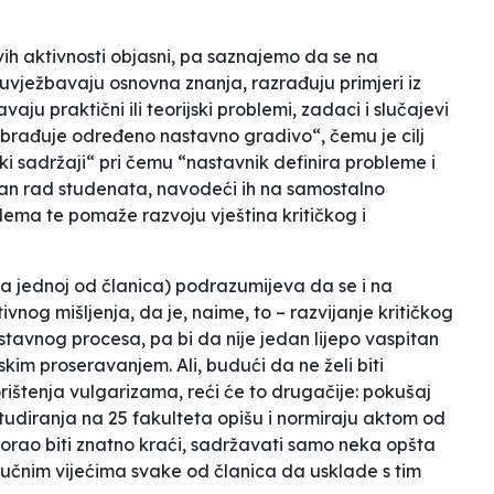
vih
aktivnosti
objasni, pa saznajemo da se na
 uvježbavaju osnovna znanja, razrađuju primjeri iz
ju praktični ili teorijski problemi, zadaci i slučajevi
obrađuje određeno nastavno gradivo“, čemu je cilj
ki sadržaji“ pri čemu “nastavnik definira probleme i
van rad studenata, navodeći ih na samostalno
lema te pomaže razvoju vještina kritičkog i
na jednoj od članica) podrazumijeva da se i na
vnog mišljenja, da je, naime, to – razvijanje kritičkog
astavnog procesa, pa bi da nije jedan lijepo vaspitan
m proseravanjem. Ali, budući da ne želi biti
rištenja vulgarizama, reći će to drugačije: pokušaj
i studiranja na 25 fakulteta opišu i normiraju aktom od
morao biti znatno kraći, sadržavati samo neka opšta
učnim vijećima svake od članica da usklade s tim