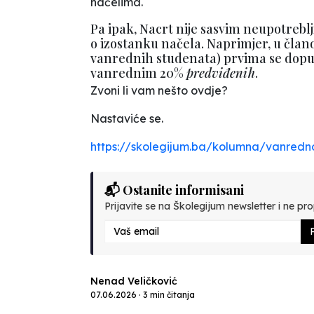
načelima.
Pa ipak, Nacrt nije sasvim neupotreblj
o izostanku načela. Naprimjer, u članov
vanrednih studenata) prvima se dopu
vanrednim 20%
predviđenih
.
Zvoni li vam nešto ovdje?
Nastaviće se.
https://skolegijum.ba/kolumna/vanredn
📬 Ostanite informisani
Prijavite se na Školegijum newsletter i ne prop
P
Nenad Veličković
07.06.2026 · 3 min čitanja