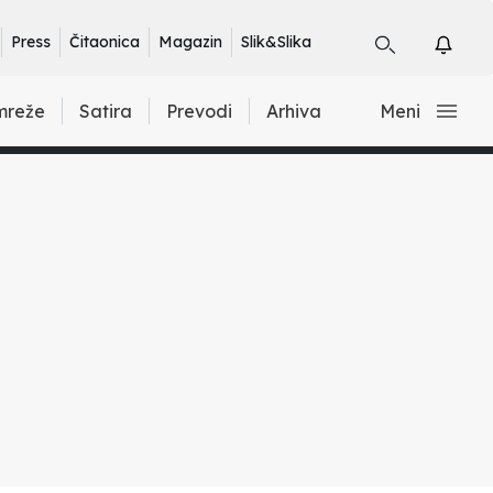
Press
Čitaonica
Magazin
Slik&Slika
mreže
Satira
Prevodi
Arhiva
Meni