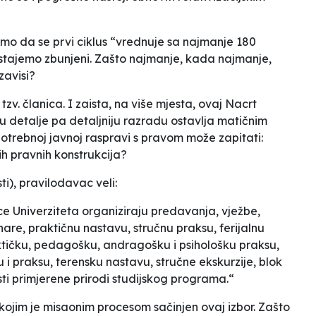
itamo da se prvi ciklus “vrednuje sa najmanje 180
tajemo zbunjeni. Zašto
najmanje
, kada
najmanje
,
zavisi?
 tzv.
članica
. I zaista, na više mjesta, ovaj Nacrt
 u detalje pa
detaljniju razradu
ostavlja matičnim
otrebnoj javnoj raspravi s pravom može zapitati:
h pravnih konstrukcija?
ti)
, pravilodavac veli:
e Univerziteta organiziraju predavanja, vježbe,
nare, praktičnu nastavu, stručnu praksu, ferijalnu
ktičku, pedagošku, andragošku i psihološku praksu,
i praksu, terensku nastavu, stručne ekskurzije, blok
ti primjerene prirodi studijskog programa.“
 kojim je misaonim procesom sačinjen ovaj izbor. Zašto