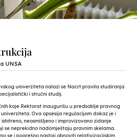
trukcija
 na UNSA
vskog univerziteta nalazi se
Nacrt
pravila studiranja
ecijalistički i stručni studij
.
sličnih koje Rektorat inaugurišu u predsoblje pravnog
 univerziteta
. Ova opsesija regulacijom dokaz je i
a ishitreno, neosmišljeno i improvizovano zidanje
koji se neprekidno nadomještaju pravnim skelama.
 se i pogrešno nastoji obnoviti relativizacijskim