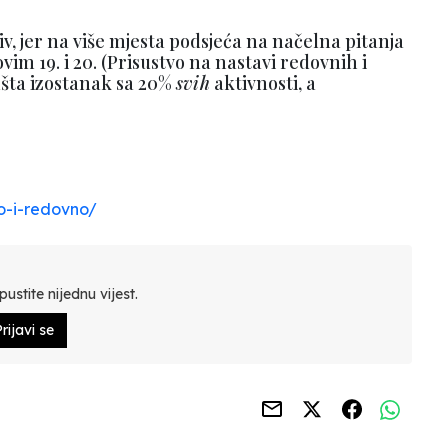
iv, jer na više mjesta podsjeća na načelna pitanja
im 19. i 20. (Prisustvo na nastavi redovnih i
šta izostanak sa 20%
svih
aktivnosti, a
o-i-redovno/
ustite nijednu vijest.
rijavi se