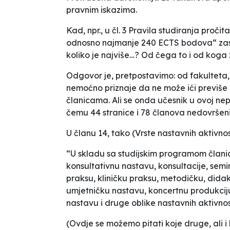
pravnim iskazima.
Kad, npr., u čl. 3 Pravila studiranja proč
odnosno najmanje 240 ECTS bodova“ zas
koliko je
najviše
…? Od čega to i od koga 
Odgovor je, pretpostavimo: od fakulteta,
nemoćno priznaje da ne može ići previše
članicama. Ali se onda učesnik u ovoj nep
čemu 44 stranice i 78 članova nedovršeni
U članu 14, tako (
Vrste nastavnih aktivnos
“U skladu sa studijskim programom članic
konsultativnu nastavu, konsultacije, semi
praksu, kliničku praksu, metodičku, dida
umjetničku nastavu, koncertnu produkciju 
nastavu i druge oblike nastavnih aktivnos
(Ovdje se možemo pitati koje druge, ali i