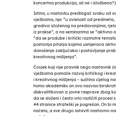
koncertna produkcija, ali ne i izložbena?)
Istina, u nastavku predlagač svaku od o
vježbama, npr. “u ovisnosti od predmeta,
gradiva izloženog na predavanjima, rješava
iz prakse“, a na seminarima se “aktivno 
“da se prodube i kritički razmotre temats
postavlja pitanja kojima usmjerava akti
donošenje zaključaka i postavljanje prob
kreativnog mišljenja“.
Čovjek koji nije pravnik nego nastavnik (
vježbama pomaže razvoj kritičkog i kreati
i kreativnog mišljenja – suština cijelog n
homo akademiks on ovo nazvao birokratski
diskvalifikovan iz javne rasprave zbog ko
da se složeni i često vrlo različiti proces
44 stranice strateški je pogrešan. On bi 
načela, a sve drugo ostaviti nastavno-na