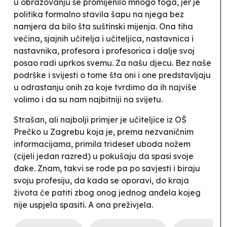
u obrazovanju se promijenilo mnogo toga, jer je
politika formalno stavila šapu na njega bez
namjera da bilo šta suštinski mijenja. Ona tiha
većina, sjajnih učitelja i učiteljica, nastavnica i
nastavnika, profesora i profesorica i dalje svoj
posao radi uprkos svemu. Za našu djecu. Bez naše
podrške i svijesti o tome šta oni i one predstavljaju
u odrastanju onih za koje tvrdimo da ih najviše
volimo i da su nam najbitniji na svijetu.
Strašan, ali najbolji primjer je učiteljice iz OŠ
Prečko
u Zagrebu koja je, prema nezvaničnim
informacijama, primila trideset uboda nožem
(cijeli jedan razred) u pokušaju da spasi svoje
đake. Znam, takvi se rode pa po savjesti i biraju
svoju profesiju, da kada se oporavi, do kraja
života će patiti zbog onog jednog anđela kojeg
nije uspjela spasiti. A ona preživjela.