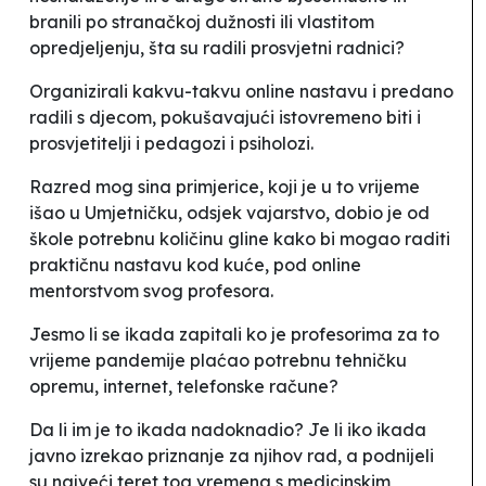
branili po stranačkoj dužnosti ili vlastitom
opredjeljenju, šta su radili prosvjetni radnici?
Organizirali kakvu-takvu online nastavu i predano
radili s djecom, pokušavajući istovremeno biti i
prosvjetitelji i pedagozi i psiholozi.
Razred mog sina primjerice, koji je u to vrijeme
išao u Umjetničku, odsjek vajarstvo, dobio je od
škole potrebnu količinu gline kako bi mogao raditi
praktičnu nastavu kod kuće, pod online
mentorstvom svog profesora.
Jesmo li se ikada zapitali ko je profesorima za to
vrijeme pandemije plaćao potrebnu tehničku
opremu, internet, telefonske račune?
Da li im je to ikada nadoknadio? Je li iko ikada
javno izrekao priznanje za njihov rad, a podnijeli
su najveći teret tog vremena s medicinskim