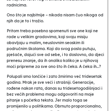
radnicima.
Ono što je najbitnije – nikada nisam čuo nikoga od
njih da je to i tražio.
Pritom treba posebno spomenuti sve one koji ne
rade u velikim gradovima, koji svoju misiju
obavljaju u malim, neuslovnim seoskim ili
područnim školama. Koji do svog posla putuju,
pješače, dajući sve od sebe, i to doslovno, da djeci
prenesu znanje, da ih onoliko koliko je u njihovoj
moći pripreme za sve ono što ih čeka. A čeka ih...?
Polupali smo lončiće i zato žmirimo već tridesetak
godina. Mrak je sve veći i strašniji. Generacije,
rođene nakon rata, danas su tridesetogodišnjaci i
bez većih problema mogu odgovoriti na moje
pitanje s početka teksta. Jer malo toga se
promijenilo u politikama. Obrnuto proporcionalno,