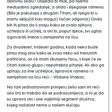
osnovnu školu? Uslijedio bi muk, pa nijemo
međusobno zgledanje, a onda i slijeganje ramena.
(Bilo je pokušaja s drugom Titom, ali njega bi u
startu isključili kao mogući tačan odgovor.) Onda
bih ih pitao da li znaju kako se zvala njihova
učiteljica ili učitelj, a oni bi, poput djece, svi uglas
izgovarali imena s osmijesima na licu.
Za dvadeset, trideset godina, kada neko bude
pitao mog sina kako se zvao neko od trenutnih
političara, on će imati zbunjenu facu, s koje će se
čitati: kakvo glupo i nepotrebno pitanje. Ali ako ga
upitaju za ime učiteljice, ispraviće ramena i s
osmijehom na licu reći – Vildana Vrabac.
Na tom jednostavnom primjeru želio sam im reći
ono što bi trebalo da se podrazumijeva, a to je da
su upravo oni i one najbitniji segment društva,
kojeg nažalost nema u našem slučaju.