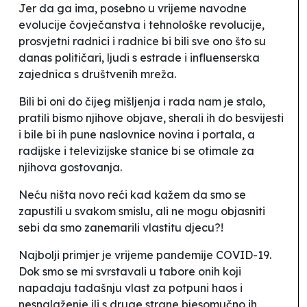
Jer da ga ima, posebno u vrijeme navodne
evolucije čovječanstva i tehnološke revolucije,
prosvjetni radnici i radnice bi bili sve ono što su
danas političari, ljudi s estrade i influenserska
zajednica s društvenih mreža.
Bili bi oni do čijeg mišljenja i rada nam je stalo,
pratili bismo njihove objave, sherali ih do besvijesti
i bile bi ih pune naslovnice novina i portala, a
radijske i televizijske stanice bi se otimale za
njihova gostovanja.
Neću ništa novo reći kad kažem da smo se
zapustili u svakom smislu, ali ne mogu objasniti
sebi da smo zanemarili vlastitu djecu?!
Najbolji primjer je vrijeme pandemije COVID-19.
Dok smo se mi svrstavali u tabore onih koji
napadaju tadašnju vlast za potpuni haos i
nesnalaženje ili s druge strane bjesomučno ih