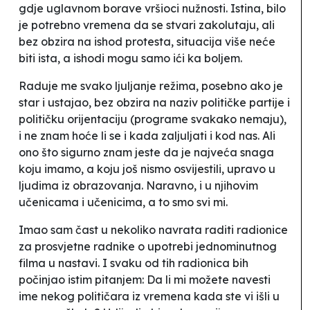
gdje uglavnom borave
vršioci nužnosti
. Istina, bilo
je potrebno vremena da se stvari zakolutaju, ali
bez obzira na ishod protesta, situacija više neće
biti ista, a ishodi mogu samo ići ka boljem.
Raduje me svako ljuljanje režima, posebno ako je
star i ustajao, bez obzira na naziv političke partije i
političku orijentaciju (programe svakako nemaju),
i ne znam hoće li se i kada zaljuljati i kod nas. Ali
ono što sigurno znam jeste da je najveća snaga
koju imamo, a koju još nismo osvijestili, upravo u
ljudima iz obrazovanja. Naravno, i u njihovim
učenicama i učenicima, a to smo svi mi.
Imao sam čast u nekoliko navrata raditi radionice
za prosvjetne radnike o upotrebi jednominutnog
filma u nastavi. I svaku od tih radionica bih
počinjao istim pitanjem: Da li mi možete navesti
ime nekog političara iz vremena kada ste vi išli u