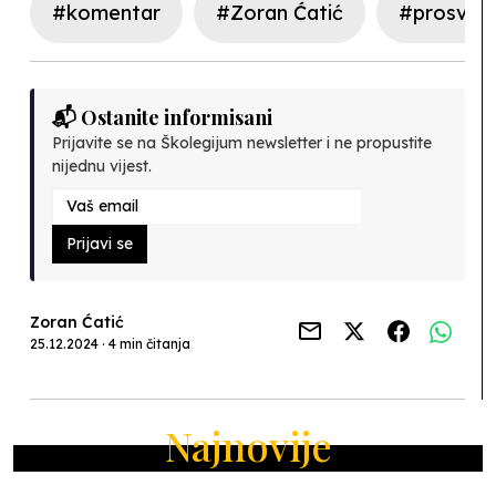
#komentar
#Zoran Ćatić
#prosvjetn
📬 Ostanite informisani
Prijavite se na Školegijum newsletter i ne propustite
nijednu vijest.
Prijavi se
Zoran Ćatić
25.12.2024 · 4 min čitanja
Najnovije