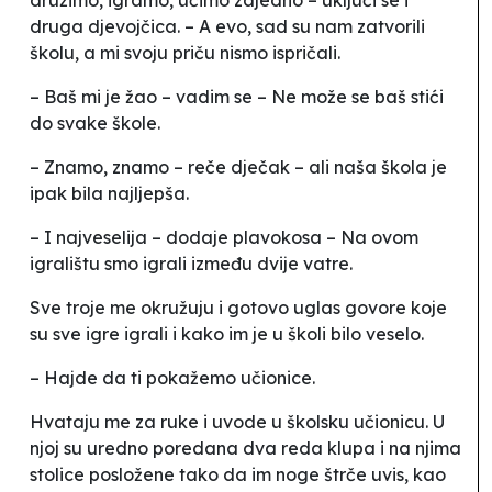
druga djevojčica. – A evo, sad su nam zatvorili
školu, a mi svoju priču nismo ispričali.
– Baš mi je žao – vadim se – Ne može se baš stići
do svake škole.
– Znamo, znamo – reče dječak – ali naša škola je
ipak bila najljepša.
– I najveselija – dodaje plavokosa – Na ovom
igralištu smo igrali
između dvije vatre
.
Sve troje me okružuju i gotovo uglas govore koje
su sve igre igrali i kako im je u školi bilo veselo.
– Hajde da ti pokažemo učionice.
Hvataju me za ruke i uvode u školsku učionicu. U
njoj su uredno poredana dva reda klupa i na njima
stolice posložene tako da im noge štrče uvis, kao