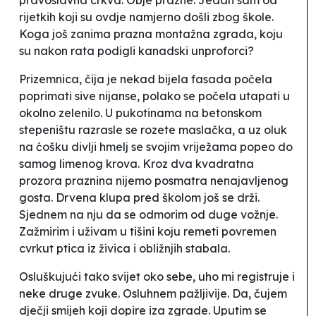
rijetkih koji su ovdje namjerno došli zbog škole.
Koga još zanima prazna montažna zgrada, koju
su nakon rata podigli kanadski unproforci?
Prizemnica, čija je nekad bijela fasada počela
poprimati sive nijanse, polako se počela utapati u
okolno zelenilo. U pukotinama na betonskom
stepeništu razrasle se rozete maslačka, a uz oluk
na ćošku divlji hmelj se svojim vriježama popeo do
samog limenog krova. Kroz dva kvadratna
prozora praznina nijemo posmatra nenajavljenog
gosta. Drvena klupa pred školom još se drži.
Sjednem na nju da se odmorim od duge vožnje.
Zažmirim i uživam u tišini koju remeti povremen
cvrkut ptica iz živica i obližnjih stabala.
Osluškujući tako svijet oko sebe, uho mi registruje i
neke druge zvuke. Osluhnem pažljivije. Da, čujem
dječji smijeh koji dopire iza zgrade. Uputim se