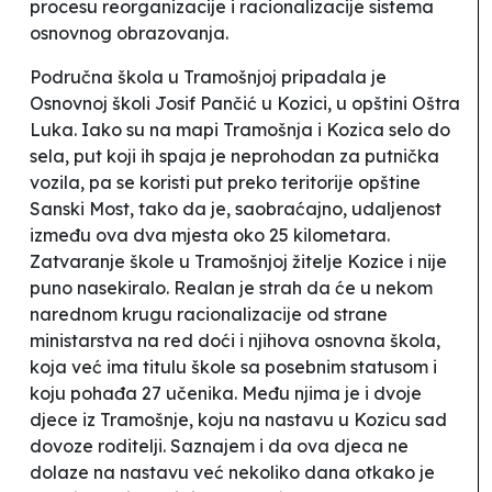
procesu reorganizacije i racionalizacije sistema
osnovnog obrazovanja.
Područna škola u Tramošnjoj pripadala je
Osnovnoj školi
Josif Pančić
u Kozici, u opštini Oštra
Luka. Iako su na mapi Tramošnja i Kozica selo do
sela, put koji ih spaja je neprohodan za putnička
vozila, pa se koristi put preko teritorije opštine
Sanski Most, tako da je, saobraćajno, udaljenost
između ova dva mjesta oko 25 kilometara.
Zatvaranje škole u Tramošnjoj žitelje Kozice i nije
puno nasekiralo. Realan je strah da će u nekom
narednom krugu
racionalizacije
od strane
ministarstva na red doći i njihova osnovna škola,
koja već ima titulu
škole sa posebnim statusom
i
koju pohađa 27 učenika. Među njima je i dvoje
djece iz Tramošnje, koju na nastavu u Kozicu sad
dovoze roditelji. Saznajem i da ova djeca ne
dolaze na nastavu već nekoliko dana otkako je