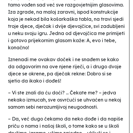
tamo vođen sad već sve razgovjetnijim glasovima.
Iza zgrade, na maloj zaravni, ispod konstrukcije
koja je nekad bila košarkaška tabla, na travi sjedi
troje djece, dječak i dvije djevojčice, svi zadubljeni
u neku svoju igru. Jedna od djevojčica me primijeti
i gotovo prijekornim glasom kaže:
A, evo i tebe,
konačno!
Iznenadi me ovakav doček i ne snađem se kako
da odgovorim na ove njene riječi, a i drugo dvoje
djece se okrene, pa dječak rekne:
Dobro si se
sjetio da ikako i dođeš!
– Vi ste znali da ću doći? ... Čekate me? – jedva
nekako izmucah, sve osvrćući se uhvaćen u nekoj
samom sebi nerazumljivoj neugodnosti.
– Da, već dugo čekamo da neko dođe i da napiše
priču o nama i našoj školi, o tome kako se u školi
družimo, igramo, učimo zajedno – uključi se i