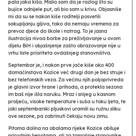
pala jaka kiša. Mislio sam da je razlog što su
bujice odnijele put, ali bio sam u krivu. Objasniše
mi da su se nakon kiše roditelji posvetili
sakupljanju gljiva, tako da nemaju vremena za
prevoz djece do škole i natrag. To je jasna
ilustracija nivoa borbe za preživljavanje u ovom
dijelu BiH i objašnjenje zašto obrazovanje nije u
vrhu liste prioriteta ovdašnjeg stanovništva.
Septembar je, i nakon prve jače kiše oko 400
domaćinstava Kozice već drugi dan je bez struje i
bez telefonskih veza. Za većinu njih poljoprivreda
je glavni izvor hrane i prihoda, a protekla sezona
im baš nije išla naruku. Mraz i snijeg u kasnom
proljeću, visoke temperature i suša u toku ljeta, te
jaki septembarski pljuskovi uramili su ružnu sliku
ove sezone, pa zabrinuti čekaju novu zimu.
Pitoma dolina na obalama rijeke Kozice obiluje
prirodnim ljepotama, ali za tamošnje stanovnike