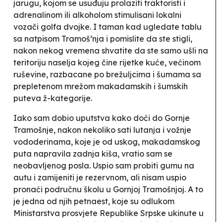
jarugu, kojom se usuđuju prolaziti traktoristi i
adrenalinom ili alkoholom stimulisani lokalni
vozači golfa dvojke. I taman kad ugledate tablu
sa natpisom
Tramoš’nja
i pomislite da ste stigli,
nakon nekog vremena shvatite da ste samo ušli na
teritoriju naselja kojeg čine rijetke kuće, većinom
ruševine, razbacane po brežuljcima i šumama sa
prepletenom mrežom makadamskih i šumskih
puteva ž-kategorije.
Iako sam dobio uputstva kako doći do Gornje
Tramošnje, nakon nekoliko sati lutanja i vožnje
vododerinama, koje je od uskog, makadamskog
puta napravila zadnja kiša, vratio sam se
neobavljenog posla. Uspio sam probiti gumu na
autu i zamijeniti je rezervnom, ali nisam uspio
pronaći područnu školu u Gornjoj Tramošnjoj. A to
je jedna od njih petnaest, koje su odlukom
Ministarstva prosvjete Republike Srpske ukinute u