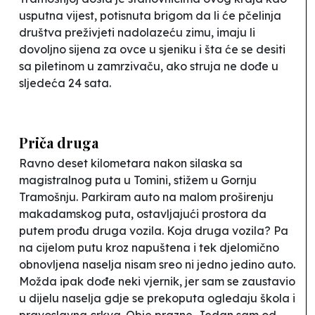
usputna vijest, potisnuta brigom da li će pčelinja
društva preživjeti nadolazeću zimu, imaju li
dovoljno sijena za ovce u sjeniku i šta će se desiti
sa piletinom u zamrzivaču, ako struja ne dođe u
sljedeća 24 sata.
Priča druga
Ravno deset kilometara nakon silaska sa
magistralnog puta u Tomini, stižem u Gornju
Tramošnju. Parkiram auto na malom proširenju
makadamskog puta, ostavljajući prostora da
putem prođu druga vozila. Koja druga vozila? Pa
na cijelom putu kroz napuštena i tek djelomično
obnovljena naselja nisam sreo ni jedno jedino auto.
Možda ipak dođe neki vjernik, jer sam se zaustavio
u dijelu naselja gdje se prekoputa ogledaju škola i
pravoslavna crkva. Obje prazne. Jedan sam od