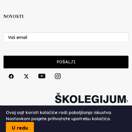
Mnogo fakulteta, a nigdje studenata
Anisa Mahmutović
08.05.2024
NOVOSTI
Klinika Šurkovac
Enes Kurtović
08.03.2024
POŠALJI
Osvajanje Poljina
Irhad Suljić
08.03.2024
Škola na kraju puta
>
Marko Ban
Copyright (c) 2026. Školegijum.
Ovaj sajt koristi kolačiće radi poboljšanja iskustva.
08.03.2024
Nastavkom posjete prihvatate upotrebu kolačića.
U redu