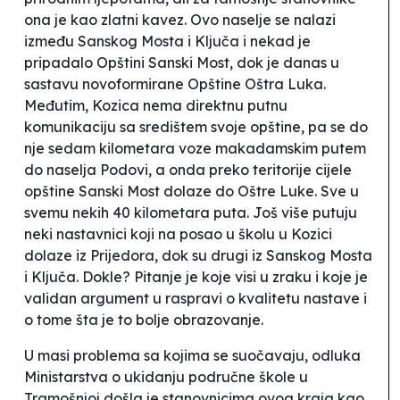
ona je kao zlatni kavez. Ovo naselje se nalazi
između Sanskog Mosta i Ključa i nekad je
pripadalo Opštini Sanski Most, dok je danas u
sastavu novoformirane Opštine Oštra Luka.
Međutim, Kozica nema direktnu putnu
komunikaciju sa središtem svoje opštine, pa se do
nje sedam kilometara voze makadamskim putem
do naselja Podovi, a onda preko teritorije cijele
opštine Sanski Most dolaze do Oštre Luke. Sve u
svemu nekih 40 kilometara puta. Još više putuju
neki nastavnici koji na posao u školu u Kozici
dolaze iz Prijedora, dok su drugi iz Sanskog Mosta
i Ključa. Dokle? Pitanje je koje visi u zraku i koje je
validan argument u raspravi o kvalitetu nastave i
o tome šta je to bolje obrazovanje.
U masi problema sa kojima se suočavaju, odluka
Ministarstva o ukidanju područne škole u
Tramošnjoj došla je stanovnicima ovog kraja kao