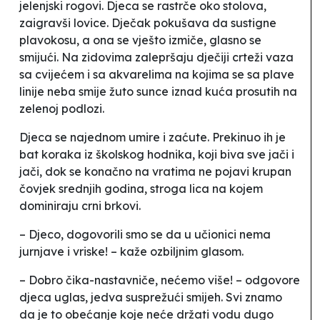
jelenjski rogovi. Djeca se rastrče oko stolova,
zaigravši
lovice
. Dječak pokušava da sustigne
plavokosu, a ona se vješto izmiče, glasno se
smijući. Na zidovima zalepršaju dječiji crteži vaza
sa cvijećem i sa akvarelima na kojima se sa plave
linije neba smije žuto sunce iznad kuća prosutih na
zelenoj podlozi.
Djeca se najednom umire i zaćute. Prekinuo ih je
bat koraka iz školskog hodnika, koji biva sve jači i
jači, dok se konačno na vratima ne pojavi krupan
čovjek srednjih godina, stroga lica na kojem
dominiraju crni brkovi.
– Djeco, dogovorili smo se da u učionici nema
jurnjave i vriske! – kaže ozbiljnim glasom.
– Dobro čika-nastavniče, nećemo više! – odgovore
djeca uglas, jedva susprežući smijeh. Svi znamo
da je to obećanje koje neće držati vodu dugo