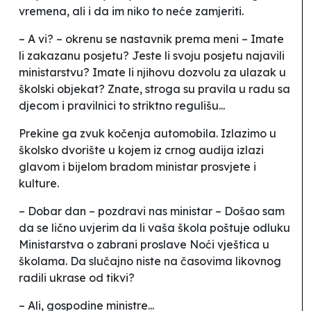
vremena, ali i da im niko to neće zamjeriti.
– A vi? – okrenu se nastavnik prema meni – Imate
li zakazanu posjetu? Jeste li svoju posjetu najavili
ministarstvu? Imate li njihovu dozvolu za ulazak u
školski objekat? Znate, stroga su pravila u radu sa
djecom i pravilnici to striktno regulišu...
Prekine ga zvuk kočenja automobila. Izlazimo u
školsko dvorište u kojem iz crnog audija izlazi
glavom i bijelom bradom ministar prosvjete i
kulture.
– Dobar dan – pozdravi nas ministar – Došao sam
da se lično uvjerim da li vaša škola poštuje odluku
Ministarstva o zabrani proslave Noći vještica u
školama. Da slučajno niste na časovima likovnog
radili ukrase od tikvi?
– Ali, gospodine ministre...