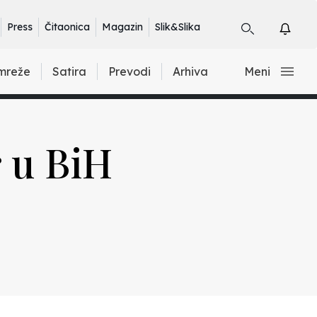
Press
Čitaonica
Magazin
Slik&Slika
mreže
Satira
Prevodi
Arhiva
Meni
r u BiH