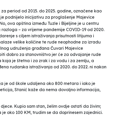
 za period od 2015. do 2025. godine, označene kao
je podnijelo inicijativu za proglašenje Majevice
, ova opština između Tuzle i Bijeljine je u centru
g razloga – za vrijeme pandemije COVID-19 od 2020.
enje s ciljem istraživanja prisutnosti litijuma i
alaze velike količine te rude neophodne za izradu
okalnog udruženja građana
Čuvari Majevice
ti dobro za stanovništvo jer će za odvajanje rude
 koja je štetna i za zrak i za vodu i za zemlju, a
ena rudarska istraživanja od 2020. do 2022. ni nakon
koja je od škole udaljena oko 800 metara i iako je
ticija, Stanić kaže da nema dovoljno informacija,
djece. Kupio sam stan, želim ovdje ostati da živim;
a je oko 100 KM, trudim se da doprinesem zajednici.