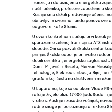
tranziciju i da osnujemo energetsku zaje
naših učenika, profesore zaposlene u školi i
Kasnije smo držali predavanje učenicima i
obnovljivim izvorima i onda ponovo sve ank
odgovore,
kaže Stanić.
U ovom konkretnom slučaju prvi korak je
sporazum o zelenoj tranziciji sa ATS inst
slobode. Oni su pozvali školski centar k
primjer. Školski odbor je prihvatio i odobri
dobili certifikat, energetsku saglasnost.
Damir Miljević iz Reseta, Mervan Miraščij
tehnologije, Elektrodistribucija Bijeljine 
građani koji često na društvenim mrežama 
U Loparama, koje su odlukom Vlade RS-a
rata je živjelo blizu 17.000 ljudi. Sada i
vratio iz Austrije i zasadio voćnjak, na
radne snage je, po saznanju direktora S