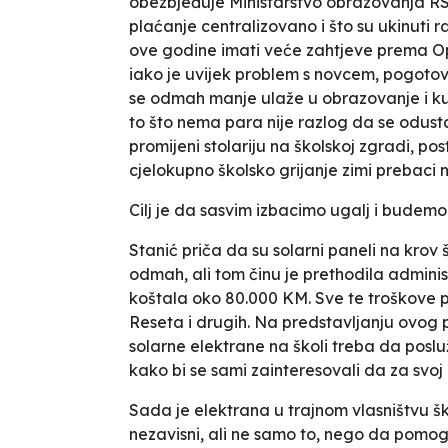
obezbjeđuje Ministarstvo obrazovanja RS-
plaćanje centralizovano i što su ukinuti 
ove godine imati veće zahtjeve prema Op
iako je uvijek problem s novcem, pogotov
se odmah manje ulaže u obrazovanje i ku
to što nema para nije razlog da se odus
promijeni stolariju na školskoj zgradi, pos
cjelokupno školsko grijanje zimi prebaci n
Cilj je da sasvim izbacimo ugalj i budemo
Stanić priča da su solarni paneli na krov 
odmah, ali tom činu je prethodila adminis
koštala oko 80.000 KM. Sve te troškove p
Reseta i drugih. Na predstavljanju ovog 
solarne elektrane na školi treba da posluž
kako bi se sami zainteresovali da za svoj
Sada je elektrana u trajnom vlasništvu š
nezavisni, ali ne samo to, nego da pomo