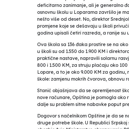
deficitarno zanimanje, ali je generalno 
osnovnu školu u Loparama završilo je ma
nešto više od deset. No, direktor Srednj
promjene koje se dešavaju u školi privući
godina upisali četiri razreda, a ranije su u
Ova škola sa 136 đaka prostire se na oko 
u školi su od 1.550 do 1.900 KM i direktor
praktične nastave, napravili solarnu rasv
800 i 1.500 KM, za struju plaćaju oko 100
Lopare, a to je oko 9.000 KM za godinu,
škole: zamjenu mokrih čvorova, obnovu ra
Stanić objašnjava da se opremljenost ško
nove računare, Opština je pomogla oko rek
dalje su problem sitne nabavke poput prek
Dogovor s načelnikom Opštine je da se nova
druge potrebe škole. U Republici Srpskoj 