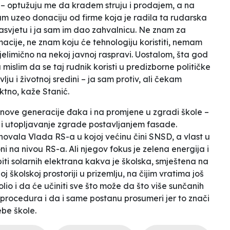
 optužuju me da kradem struju i prodajem, a na
m uzeo donaciju od firme koja je radila ta rudarska
-rasvjetu i ja sam im dao zahvalnicu. Ne znam za
acije, ne znam koju će tehnologiju koristiti, nemam
 djelimično na nekoj javnoj raspravi. Uostalom, šta god
 mislim da se taj rudnik koristi u predizborne političke
ju i životnoj sredini – ja sam protiv, ali čekam
ktno,
kaže Stanić.
 nove generacije đaka i na promjene u zgradi škole –
u i utopljavanje zgrade postavljanjem fasade.
enovala Vlada RS-a u kojoj većinu čini SNSD, a vlast u
ni na nivou RS-a. Ali njegov fokus je zelena energija i
biti solarnih elektrana kakva je školska, smještena na
 školskoj prostoriji u prizemlju, na čijim vratima još
olio i da će učiniti sve što može da što više
sunčanih
h procedura i da i same postanu prosumeri jer to znači
ebe škole.