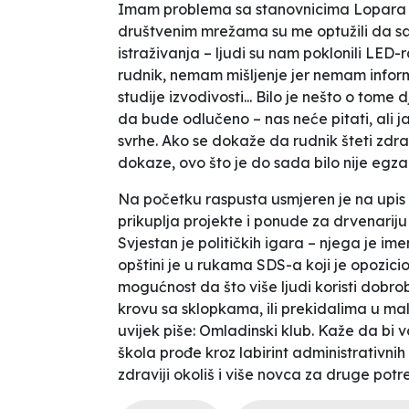
Imam problema sa stanovnicima Lopara –
društvenim mrežama su me optužili da sa
istraživanja – ljudi su nam poklonili LED
rudnik, nemam mišljenje jer nemam inform
studije izvodivosti... Bilo je nešto o tome
da bude odlučeno – nas neće pitati, ali ja
svrhe. Ako se dokaže da rudnik šteti zdravl
dokaze, ovo što je do sada bilo nije egza
Na početku raspusta usmjeren je na upis
prikuplja projekte i ponude za drvenarij
Svjestan je političkih igara – njega je im
opštini je u rukama SDS-a koji je opozicio
mogućnost da što više ljudi koristi dobro
krovu sa sklopkama, ili prekidalima u maloj
uvijek piše:
Omladinski klub
. Kaže da bi v
škola
prođe kroz labirint administrativni
zdraviji okoliš i više novca za druge potr