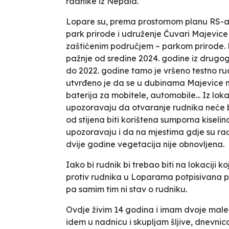
radnike iz Nepala.
Lopare su, prema prostornom planu RS-a
park prirode i udruženje
Čuvari Majevice
zaštićenim područjem – parkom prirode. No
pažnje od sredine 2024. godine iz drugo
do 2022. godine tamo je vršeno testno rudar
utvrđeno je da se u dubinama Majevice n
baterija za mobitele, automobile... Iz l
upozoravaju da otvaranje rudnika neće bi
od stijena biti korištena sumporna kiselina
upozoravaju i da na mjestima gdje su rađ
dvije godine vegetacija nije obnovljena.
Iako bi rudnik bi trebao biti na lokaciji 
protiv rudnika u Loparama potpisivana pe
pa samim tim ni stav o rudniku.
Ovdje živim 14 godina i imam dvoje male 
idem u nadnicu i skupljam šljive, dnevnic