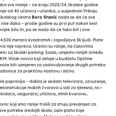
đaka sve manje – na kraju 2023/24. školske godine
nje od 40 učenica i učenika, u susjednom Priboju
oškolskog centra
Boro Stanić
nada se da će sve
 više đaka – prošle godine su prvi put nakon šest
vijek bila tri, pa se nada da će tako biti i ove.
4.500 metara kvadratnih i zapošljava 36 ljudi. Plate
ova nije najveća. Učenici su ranije, na časovima
jetu za školski parking. Sada, umjesto ranijih između
 KM. Višak novca koji ostaje u budžetu Opštine
 može biti usmjeren za zadovoljavanje drugih potreba
dionice za praktičnu nastavu i slično.
le popravlja – dobila je sedam televizora, ozvučenje,
onstrukcije mokrih čvorova u sali za tjelesno, no i
idača, osigurača, utičnica, sitnih kvarova...
c koji smo ranije trošili za struju preusmjeri za
sve potrebe srednjih škola, osim plata koje