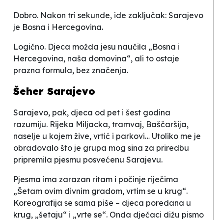
Dobro. Nakon tri sekunde, ide zaključak: Sarajevo
je Bosna i Hercegovina.
Logično. Djeca možda jesu naučila „Bosna i
Hercegovina, naša domovina“, ali to ostaje
prazna formula, bez značenja.
Šeher Sarajevo
Sarajevo
, pak, djeca od pet i šest godina
razumiju. Rijeka Miljacka, tramvaj, Baščaršija,
naselje u kojem žive, vrtić i parkovi… Utoliko me je
obradovalo što je grupa mog sina za priredbu
pripremila pjesmu posvećenu Sarajevu.
Pjesma ima zarazan ritam i počinje riječima
„Šetam ovim divnim gradom, vrtim se u krug“.
Koreografija se sama piše – djeca poredana u
krug, „šetaju“ i „vrte se“. Onda dječaci dižu pismo