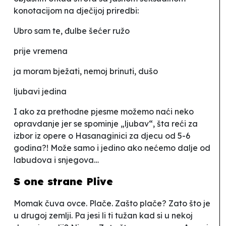
konotacijom na dječijoj priredbi:
Ubro sam te, đulbe šećer ružo
prije vremena
ja moram bježati, nemoj brinuti, dušo
ljubavi jedina
I ako za prethodne pjesme možemo naći neko
opravdanje jer se spominje „ljubav“, šta reći za
izbor iz opere o Hasanaginici za djecu od 5-6
godina?! Može samo i jedino ako nećemo dalje od
labudova i snjegova…
S one strane Plive
Momak čuva ovce. Plače
. Zašto plače?
Zato što je
u drugoj zemlji
. Pa jesi li ti tužan kad si u nekoj