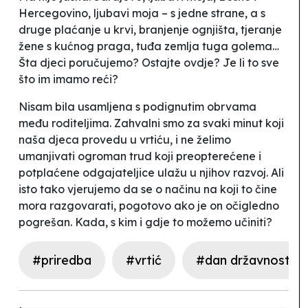
Hercegovino, ljubavi moja
– s jedne strane, a s
druge plaćanje u krvi, branjenje ognjišta, tjeranje
žene s kućnog praga, tuđa zemlja tuga golema…
Šta djeci poručujemo? Ostajte ovdje? Je li to sve
što im imamo reći?
Nisam bila usamljena s podignutim obrvama
među roditeljima. Zahvalni smo za svaki minut koji
naša djeca provedu u vrtiću, i ne želimo
umanjivati ogroman trud koji preopterećene i
potplaćene odgajateljice ulažu u njihov razvoj. Ali
isto tako vjerujemo da se o načinu na koji to čine
mora razgovarati, pogotovo ako je on očigledno
pogrešan. Kada, s kim i gdje to možemo učiniti?
#priredba
#vrtić
#dan državnosti