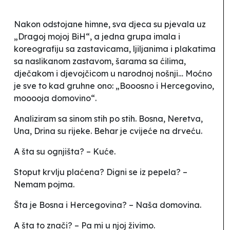
Nakon odstojane himne, sva djeca su pjevala uz
„Dragoj mojoj BiH“, a jedna grupa imala i
koreografiju sa zastavicama, ljiljanima i plakatima
sa naslikanom zastavom, šarama sa ćilima,
dječakom i djevojčicom u narodnoj nošnji… Moćno
je sve to kad gruhne ono: „Booosno i Hercegovino,
mooooja domovino“.
Analiziram sa sinom stih po stih.
Bosna, Neretva,
Una, Drina su rijeke.
Behar je cvijeće na drveću
.
A šta su ognjišta? –
Kuće.
Stoput krvlju plaćena? Digni se iz pepela? –
Nemam pojma
.
Šta je Bosna i Hercegovina? –
Naša domovina
.
A šta to znači? –
Pa mi u njoj živimo.