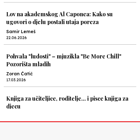
Lov na akademskog Al Caponea: Kako su
ugovori o djelu postali utaja poreza
Samir Lemeš
22.06.2026
Pohvala "ludosti" – mjuzikla "Be More Chill"
Pozorišta mladih
Zoran Ćatić
17.03.2026
Knjiga za učiteljice, roditelje... i pisce knjiga za
djecu
Nenad Veličković
08.03.2026