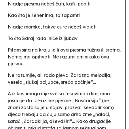
Nigdje pjesmu nećeš čuti, kafu popiti
Kao što
je šeher ima, to zapamti
Nigdje mo
mke, takve cure nećeš vidjeti
To što Saraj rađa, niče iz ljubavi
Pitam sina na kraju je li ova pjesma tužna ili sretna.
Nemoj me ispitivati. Ne razumijem nikako ovu
pjesmu
.
Ne razumije, ali rado pjeva. Zarazna melodija,
veselo „slušaj poljupce, sreća počinje“…
A iz kostimografije sve sa fesovima i dimijama
jasno je da iz Fazline pjesme „Baščaršija“ (ne
znam zašto su je u najavi prozvali sevdalinkom)
djeca trebaju da čuju samo arhaizme „halači,
sarači, čardaklija, dževdžiri“… Kako drugačije
objasniti otkud strofa sa jasnom seksualnom