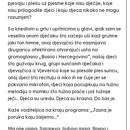
pjevaju i plešu uz pjesme koje nisu dječije, koje
nisu prilagodile djeci i koju djeca nikako ne mogu
razumjeti?
Sa knedlom u grlu i upitnicima u glavi, ipak sam se
veselila onom dječaku što začepi uši kad gruhne
jaki ton himne, onoj djevojčici što nasmijava
drugaricu afektirano otvarajući usta na
gromoglasno „Bosno i Hercegovino“, našoj djeci
što
gužvaju krug
, grupi sunčanih dječaka i
djevojčica iz Vjeverica koje su plesale ples suncu,
onoj djeci što recituju a niko ih ne čuje jer se
pokvario mikrofon, djeci koja pocupkuju na tužnu
melodiju o momku što tužno plače i još tužnije
ječi… Djeca su uredu. Djeca su krasna. Do nas je.
Kaže voditeljica na kraju programa: „Jasna je
poruka koju šaljemo…“
Ma nije jasna.
Sarajevo, ljubavi moja; Bosno i