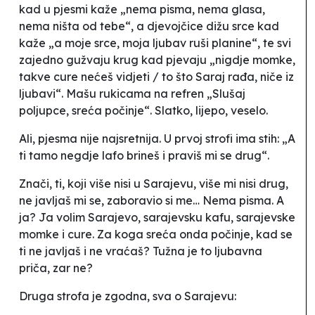
kad u pjesmi kaže „nema pisma, nema glasa,
nema ništa od tebe“, a djevojčice dižu srce kad
kaže „a moje srce, moja ljubav ruši planine“, te svi
zajedno
gužvaju krug
kad pjevaju „nigdje momke,
takve cure nećeš vidjeti / to što Saraj rađa, niče iz
ljubavi“. Mašu rukicama na refren „Slušaj
poljupce, sreća počinje“. Slatko, lijepo, veselo.
Ali, pjesma nije najsretnija. U prvoj strofi ima stih: „A
ti tamo negdje lafo brineš i praviš mi se drug“.
Znači, ti, koji više nisi u Sarajevu, više mi nisi drug,
ne javljaš mi se, zaboravio si me… Nema pisma. A
ja? Ja volim Sarajevo, sarajevsku kafu, sarajevske
momke i cure. Za koga sreća onda počinje, kad se
ti ne javljaš i ne vraćaš? Tužna je to ljubavna
priča, zar ne?
Druga strofa je zgodna, sva o Sarajevu: