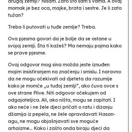
drugoj zemlji?
Nisam. Zato što sam s vama
. A ovaj
momak je bez oca, majke, brata i sestre. Je li zato
tužan?
Treba li putovati u tuđe zemlje?
Treba
.
Ova pjesma govori da je bolje da se ostane u
svojoj zemlji. Šta ti kažeš?
Ma nemaju pojma kako
se prave pjesme.
Ovaj odgovor mog sina možda jeste iznuđen
mojim insistiranjem na značenju i smislu. I naravno
da ne mogu očekivati od djeteta da razumije
kako je momče „u tuđoj zemlji“, ako čuva ovce s
ove strane Plive. Niti odgovor očekujem od
odgajateljica. Ali, ako ništa, mogu se zapitati. I
ako neće i ne žele djeci pričati o ratu i dizanju
džamija iz pepela, ne žele opravdavati Hasan-
agu, ne mogu objašnjavati sve moguće
arhaizme… Kako i zašto onda biraju djeci da