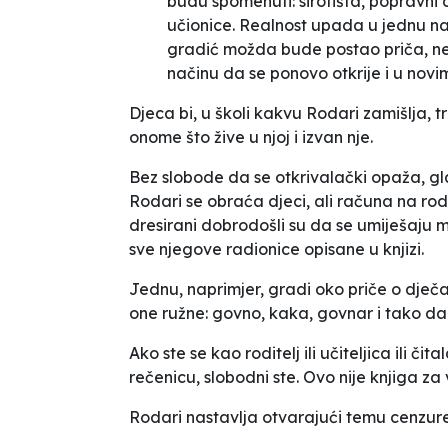
budu spomenuti: sirotišta, popravni
učionice. Realnost upada u jednu na
gradić možda bude postao priča, neće
načinu da se ponovo otkrije i u novi
Djeca bi, u školi kakvu Rodari zamišlja, tr
onome što žive u njoj i izvan nje.
Bez slobode da se otkrivalački opaža, gla
Rodari se obraća djeci, ali računa na rodite
dresirani dobrodošli su da se umiješaju m
sve njegove
radionice
opisane u knjizi.
Jednu, naprimjer, gradi oko priče o dječak
one ružne: govno, kaka, govnar i tako dal
Ako ste se kao roditelj ili učiteljica ili čit
rečenicu, slobodni ste. Ovo nije knjiga za 
Rodari nastavlja otvarajući temu cenzure