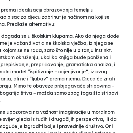
z prema idealizaciji obrazovanja temelji u
o pisac za djecu zabrinut je načinom na koji se
ma. Predlaže alternativu:
a događa se u školskim klupama. Ako do njega dođe
e je važan život a ne školska vježba, iz njega se
kojom se ne rađa, zato što nije u pitanju instinkt.
ratskom okruženju, ukoliko knjiga bude ponižena i
prepisivanje, prepričavanje, gramatička analiza, i
nalni model “ispitivanje – ocjenjivanje“, iz ovog
anja, ali ne i “ljubav“ prema njemu. Djeca će znati
 moraju. Mimo te obaveze pribjegavaće stripovima –
i bogatija štiva – možda samo zbog toga što stripovi
.
ijeme upozorava na važnost imaginacije u moralnom
svijet gleda iz tuđih i drugačijih perspektiva, ili da
oguće je izgraditi bolje i pravednije društvo. Oni