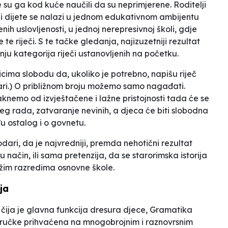
je su ga kod kuće naučili da su neprimjerene. Roditelji
. Ali dijete se nalazi u jednom edukativnom ambijentu
 uslovljenosti, u jednoj nerepresivnoj školi, gdje
 te riječi. S te tačke gledanja, najizuzetniji rezultat
ju kategorija riječi ustanovljenih na početku.
icima slobodu da, ukoliko je potrebno, napišu riječ
dari.) O približnom broju možemo samo nagađati.
nemo od izvještačene i lažne pristojnosti tada će se
eg rada, zatvaranje nevinih, a djeca će biti slobodna
đu ostalog i o govnetu
.
dari, da je
najvredniji, premda nehotični rezultat
u način, ili sama pretenzija
,
da se starorimska istorija
ižim razredima osnovne škole
.
ja
ija je glavna funkcija dresura djece,
Gramatika
eručke prihvaćena na mnogobrojnim i raznovrsnim