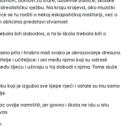
 domovi, domovi za stare, duševne bolnice, školske
drealističku vježbu. Na kraju krajeva, ako muzički
 se tu raditi o nekoj eskapističkoj maštariji, već o
m oblicima predstavi stvarnost.
ebala biti slobodna, a ta bi škola trebala biti o
sno pita i hrabro misli svako je obrazovanje dresura.
lje i učiteljice: i oni među njima koji su odrasli
eđu djecu i uživaju u toj slobodi s njima. Tome služe
u koji je izgubio sve lijepe riječi i ostale su mu samo
je.
alac ovdje namrštili, jer govno i škola ne idu u istu
vas.
: