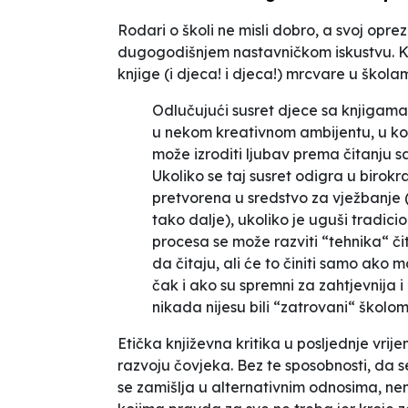
Rodari o školi ne misli dobro, a svoj opre
dugogodišnjem nastavničkom iskustvu. Ka
knjige (i djeca! i djeca!) mrcvare u škola
Odlučujući susret djece sa knjigam
u nekom kreativnom ambijentu, u kom
može izroditi ljubav prema čitanju sa 
Ukoliko se taj susret odigra u birok
pretvorena u sredstvo za vježbanje (
tako dalje), ukoliko je uguši tradicio
procesa se može razviti “tehnika“ čit
da čitaju, ali će to činiti samo ako
čak i ako su spremni za zahtjevnija 
nikada nijesu bili “zatrovani“ školom
Etička književna kritika u posljednje vr
razvoju čovjeka. Bez te sposobnosti, da se 
se zamišlja u alternativnim odnosima, nem