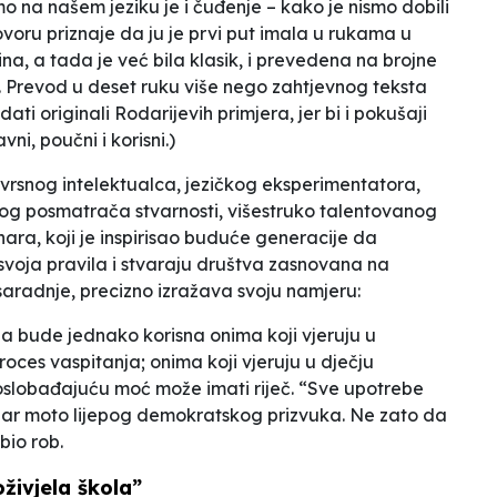
 na našem jeziku je i čuđenje – kako je nismo dobili
oru priznaje da ju je prvi put imala u rukama u
na, a tada je već bila klasik, i prevedena na brojne
na. Prevod u deset ruku više nego zahtjevnog teksta
ati originali Rodarijevih primjera, jer bi i pokušaji
ni, poučni i korisni.)
zvrsnog intelektualca, jezičkog eksperimentatora,
trog posmatrača stvarnosti, višestruko talentovanog
nara, koji je inspirisao buduće generacije da
 svoja pravila i stvaraju društva zasnovana na
saradnje
, precizno izražava svoju namjeru:
a bude jednako korisna onima koji vjeruju u
oces vaspitanja; onima koji vjeruju u dječju
 oslobađajuću moć može imati riječ. “Sve upotrebe
obar moto lijepog demokratskog prizvuka. Ne zato da
 bio rob.
oživjela škola”