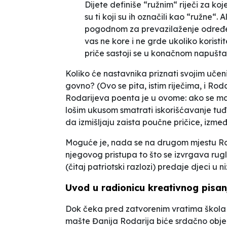
Dijete definiše “ružnim“ riječi za ko
su ti koji su ih označili kao “ružne“
pogodnom za prevazilaženje određenih
vas ne kore i ne grde ukoliko koristite
priče sastoji se u konačnom napuštan
Koliko će nastavnika priznati svojim učen
govno? (Ovo se pita, istim riječima, i Ro
Rodarijeva poenta je u ovome: ako se mak
lošim ukusom
smatrati iskorišćavanje tuđ
da izmišljaju zaista poučne pričice, izme
Moguće je, nada se na drugom mjestu Ro
njegovog pristupa
to što se izvrgava rugl
(čitaj patriotski razlozi)
predaje djeci u n
Uvod u radionicu kreativnog pisan
Dok čeka pred zatvorenim vratima škola č
mašte
Đanija Rodarija biće srdačno obj