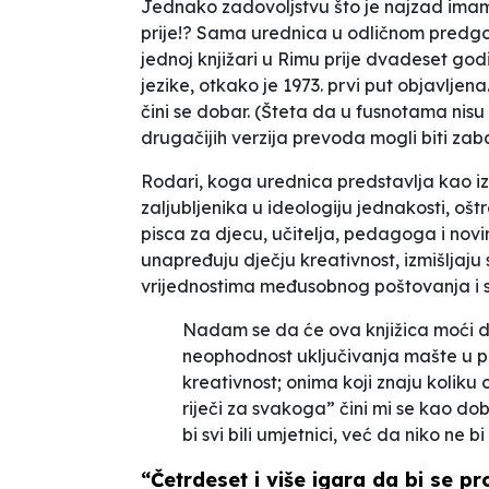
Jednako zadovoljstvu što je najzad imamo
prije!? Sama urednica u odličnom predgov
jednoj knjižari u Rimu prije dvadeset godi
jezike, otkako je 1973. prvi put objavlje
čini se dobar. (Šteta da u fusnotama nisu d
drugačijih verzija prevoda mogli biti zabav
Rodari, koga urednica predstavlja kao
i
zaljubljenika u ideologiju jednakosti, oš
pisca za djecu, učitelja, pedagoga i novi
unapređuju dječju kreativnost, izmišljaju
vrijednostima međusobnog poštovanja i 
Nadam se da će ova knjižica moći d
neophodnost uključivanja mašte u pr
kreativnost; onima koji znaju koliku
riječi za svakoga” čini mi se kao d
bi svi bili umjetnici, već da niko ne bi
“Četrdeset i više igara da bi se pr