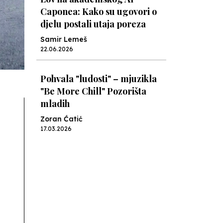
Caponea: Kako su ugovori o
djelu postali utaja poreza
Samir Lemeš
22.06.2026
Pohvala "ludosti" – mjuzikla
"Be More Chill" Pozorišta
mladih
Zoran Ćatić
17.03.2026
U Sarajevu, o obrazovanju u
budućnosti / o obrazovanju i
budućnosti
Školegijum redakcija
27.11.2025