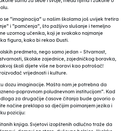
zakone samo za sebe i svoje, među njima i zakone o
olu.
o se “imaginacija“ u našim školama još uvijek tretira
je“ i “pamćenja“, što pažljivo slušanje i temeljno
ine uzornog učenika, koji je svakako najmanje
ka figura, kako bi rekao Đusti.
školskih predmeta, nego samo jedan –
Stvarnost,
stvarnosti, školske zajednice, zajedničkog boravka,
akvoj školi dijete više ne boravi kao potrošač!
proizvođač vrijednosti i kulture
.
ku dozu imaginacije
. Mašta nam je potrebna da
azneno-popravnom poludnevnom institucijom
“. Kad
ijedloga za drugačije časove čitanja bude govorio o
ite načine preklapa sa dječijim poimanjem jezika i
šku poziciju:
anih knjiga. Svjetovi izopštenih odlučno traže da