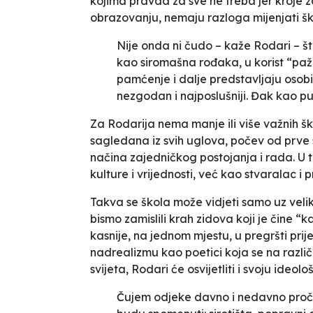
kojima pravda za sve ne treba jer kroje 
obrazovanju, nemaju razloga mijenjati šk
Nije onda ni čudo – kaže Rodari – št
kao siromašna rođaka, u korist “pažn
pamćenje i dalje predstavljaju osob
nezgodan i najposlušniji. Đak kao pu
Za Rodarija nema manje ili više važnih 
sagledana iz svih uglova, počev od prve 
načina zajedničkog postojanja i rada. U t
kulture i vrijednosti, već kao stvaralac i 
Takva se škola može vidjeti samo uz
veli
bismo zamislili krah zidova koji je čine “
k
kasnije, na jednom mjestu, u pregršti pr
nadrealizmu kao poetici koja se na različ
svijeta, Rodari će osvijetliti i svoju ideolo
Čujem odjeke davno i nedavno pročit