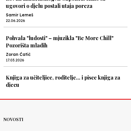
ugovori o djelu postali utaja poreza
Samir Lemeš
22.06.2026
Pohvala "ludosti" – mjuzikla "Be More Chill"
Pozorišta mladih
Zoran Ćatić
17.03.2026
Knjiga za učiteljice, roditelje... i pisce knjiga za
djecu
Nenad Veličković
08.03.2026
U Sarajevu, o obrazovanju u budućnosti / o
NOVOSTI
obrazovanju i budućnosti