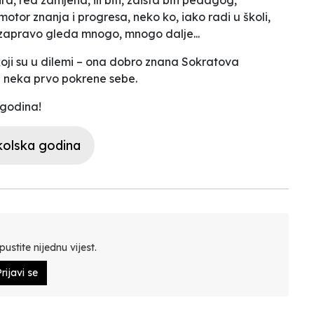
omotor znanja i progresa, neko ko, iako radi u školi,
, zapravo gleda mnogo, mnogo dalje...
koji su u dilemi – ona dobro znana Sokratova
 – neka prvo pokrene sebe
.
 godina!
kolska godina
ustite nijednu vijest.
rijavi se