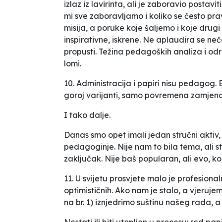
izlaz iz lavirinta, ali je zaboravio postavi
mi sve zaboravljamo i koliko se često p
misija, a poruke koje šaljemo i koje drugi
inspirativne, iskrene. Ne aplaudira se neč
propusti. Težina pedagoških analiza i od
lomi.
10. Administracija i papiri nisu pedagog. B
goroj varijanti, samo povremena zamjena
I tako dalje.
Danas smo opet imali jedan stručni aktiv, 
pedagoginje. Nije nam to bila tema, ali st
zaključak. Nije baš popularan, ali evo, k
11. U svijetu prosvjete malo je profesio
optimističnih. Ako nam je stalo, a vjeruj
na br. 1) iznjedrimo suštinu našeg rada, a
Nestati ili biti
utopljen
u procesu: red papir