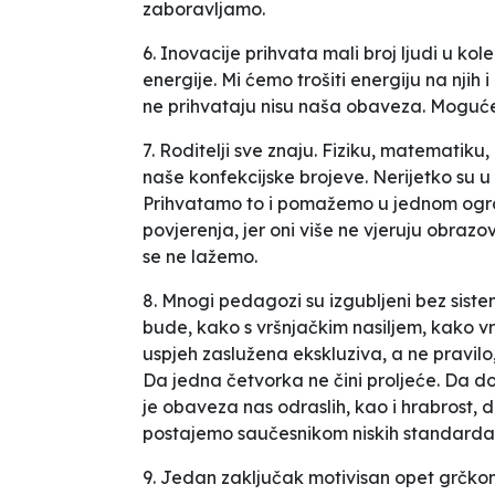
zaboravljamo.
6. Inovacije prihvata mali broj ljudi u kol
energije. Mi ćemo trošiti energiju na njih i 
ne prihvataju nisu naša obaveza. Moguće
7. Roditelji sve znaju. Fiziku, matematiku, 
naše konfekcijske brojeve. Nerijetko su 
Prihvatamo to i pomažemo u jednom ogr
povjerenja, jer oni više ne vjeruju obraz
se ne lažemo.
8. Mnogi pedagozi su izgubljeni bez sist
bude, kako s vršnjačkim nasiljem, kako vrat
uspjeh zaslužena ekskluziva, a ne pravilo, 
Da jedna četvorka ne čini proljeće. Da 
je obaveza nas odraslih, kao i hrabrost,
postajemo saučesnikom niskih standard
9. Jedan zaključak motivisan opet grčkom