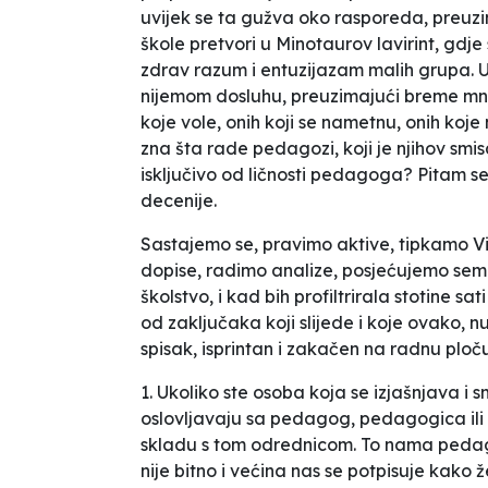
uvijek se ta gužva oko rasporeda, preuz
škole pretvori u Minotaurov lavirint, gdje
zdrav razum i entuzijazam malih grupa. 
nijemom dosluhu, preuzimajući breme mnog
koje vole, onih koji se nametnu, onih koje
zna šta rade pedagozi, koji je njihov smis
isključivo od ličnosti pedagoga? Pitam s
decenije.
Sastajemo se, pravimo aktive, tipkamo V
dopise, radimo analize, posjećujemo sem
školstvo, i kad bih profiltrirala stotine sa
od zaključaka koji slijede i koje ovako, 
spisak, isprintan i zakačen na radnu ploč
1. Ukoliko ste osoba koja se izjašnjava i s
oslovljavaju sa pedagog, pedagogica ili 
skladu s tom odrednicom. To nama pe
nije bitno i većina nas se potpisuje kako že