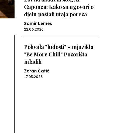
Caponea: Kako su ugovori o
djelu postali utaja poreza
Samir Lemeš
22.06.2026
Pohvala "ludosti" – mjuzikla
"Be More Chill" Pozorišta
mladih
Zoran Ćatić
17.03.2026
Knjiga za učiteljice,
roditelje... i pisce knjiga za
djecu
Nenad Veličković
08.03.2026