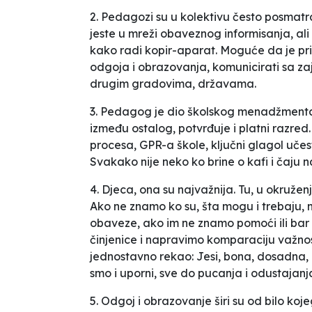
2. Pedagozi su u kolektivu često posmatr
jeste u mreži obaveznog informisanja, ali
kako radi kopir-aparat. Moguće da je priori
odgoja i obrazovanja, komunicirati sa z
drugim gradovima, državama.
3. Pedagog je dio školskog menadžmenta, al
između ostalog, potvrđuje i platni razre
procesa, GPR-a škole, ključni glagol
učes
Svakako nije neko ko brine o kafi i čaju na
4. Djeca, ona su najvažnija. Tu, u okružen
Ako ne znamo ko su, šta mogu i trebaju, n
obaveze, ako im ne znamo pomoći ili bar 
činjenice i napravimo komparaciju važnost
jednostavno rekao: Jesi, bona, dosadna, 
smo i uporni, sve do pucanja i odustajanj
5. Odgoj i obrazovanje širi su od bilo koj