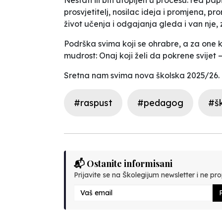
prosvjetitelj, nosilac ideja i promjena, pr
život učenja i odgajanja gleda i van nje
Podrška svima koji se ohrabre, a za one 
mudrost:
Onaj koji želi da pokrene svijet
Sretna nam svima nova školska 2025/26.
#raspust
#pedagog
#š
📬 Ostanite informisani
Prijavite se na Školegijum newsletter i ne prop
P