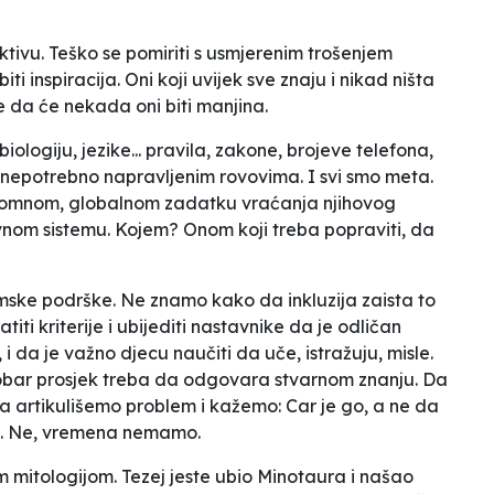
ektivu. Teško se pomiriti s usmjerenim trošenjem
biti inspiracija. Oni koji uvijek sve znaju i nikad ništa
 da će nekada oni biti manjina.
biologiju, jezike... pravila, zakone, brojeve telefona,
u nepotrebno napravljenim rovovima. I svi smo meta.
omnom, globalnom zadatku vraćanja njihovog
ovnom sistemu. Kojem? Onom koji treba popraviti, da
emske podrške. Ne znamo kako da inkluzija zaista to
iti kriterije i ubijediti nastavnike da je odličan
i da je važno djecu naučiti da uče, istražuju, misle.
dobar prosjek treba da odgovara stvarnom znanju. Da
 da artikulišemo problem i kažemo:
Car je go
, a ne da
a. Ne, vremena nemamo.
 mitologijom. Tezej jeste ubio Minotaura i našao