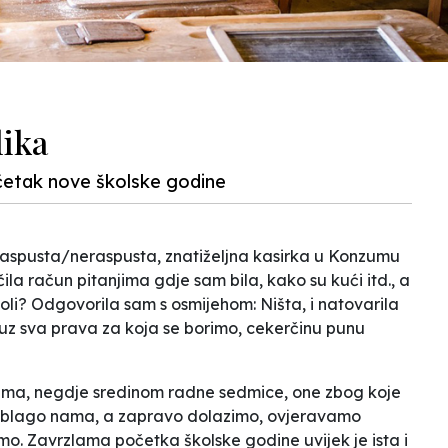
lika
četak nove školske godine
 raspusta/neraspusta, znatiželjna kasirka u Konzumu
čila račun pitanjima gdje sam bila, kako su kući itd., a
oli? Odgovorila sam s osmijehom:
Ništa,
i natovarila
uz sva prava za koja se borimo, cekerčinu punu
čima, negdje sredinom radne sedmice, one zbog koje
u i blago nama, a zapravo dolazimo, ovjeravamo
mo. Zavrzlama početka školske godine uvijek je ista i