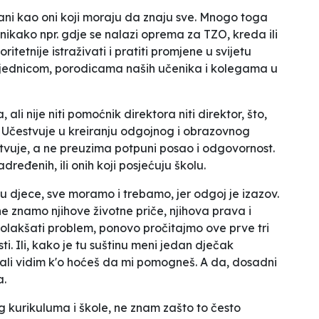
ani kao oni koji moraju da znaju sve. Mnogo toga
 nikako npr. gdje se nalazi oprema za TZO, kreda ili
tetnije istraživati i pratiti promjene u svijetu
ajednicom, porodicama naših učenika i kolegama u
i nije niti pomoćnik direktora niti direktor, što,
d. Učestvuje u kreiranju odgojnog i obrazovnog
tvuje
, a ne preuzima potpuni posao i odgovornost.
dređenih, ili onih koji posjećuju školu.
ju djece, sve moramo i trebamo, jer odgoj je izazov.
e znamo njihove životne priče, njihova prava i
olakšati problem, ponovo pročitajmo ove prve tri
i. Ili, kako je tu suštinu meni jedan dječak
ali vidim k'o hoćeš da mi pomogneš. A da, dosadni
a.
eg kurikuluma i škole, ne znam zašto to često