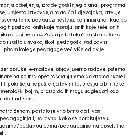
imanja odjeljenja, izrade godišnjeg plana i programa
 se, umjesto žrtvovanja mladića i djevojaka, žrtvuje
U svemu tome pedagozi nestaju, kontinuirano i kao po
ih poslova, onih koje moraju, onih koje žele, onih
 niko drugi
ne zna
... Zašto je to tako? Zašto malo ko
ao i zašto u svakoj školi pedagoški rad zavisi
e i pitam kolege pedagoge već više od dvije
iber poruke, e-mailove, objavljujemo radove, pišemo
inare na kojima opet raščlanjujemo do atoma škole i
ti tih pokušaja napuštanja lavirinta, prosijala bih neke
numerološki bojim, prosto da ih mogu sagledati kao
u, da bode oči.
matra ženom, postalo je vrlo bitno da li vas
pedagoginja i, naravno, kako se potpisujete u
dagozima/pedagogicama/pedagoginjama apsolutno
li.