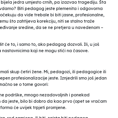
ti bijela jedra umjesto crnih, pa izazvao tragediju. Šta
ravdamo? Biti pedagog jeste plemenita i odgovorna
 očekuju da vide trebale bi biti jasne, profesionalne,
emu što zahtijeva korekciju, niti se stalno traže
ređivanje sredine, da se ne pretjera u navedenom –
it će to, i samo to, ako pedagog dozvoli. Ili, u još
 nastavnicima koji ne mogu stići na časove.
mali skup četiri žene. Mi, pedagozi, ili pedagogice ili
epen profesionalizacije jeste. Iznjedrili smo još jedan
onačno se o tome govori:
nalne podrške, mnogo nezadovoljnih i ponekad
em da jeste, bilo bi dobro da kao prvo (opet se vraćam
 forma će uvijek trpjeti promjene.
a, red zamjena, ili biti, zaista biti pedagog,