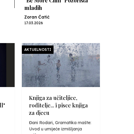
"Be More Chill" Pozorišta
mladih
Zoran Ćatić
17.03.2026
Knjiga za učiteljice,
roditelje... i pisce knjiga za
AKTUELNOSTI
djecu
Nenad Veličković
08.03.2026
U Sarajevu, o obrazovanju u
budućnosti / o obrazovanju i
Knjiga za učiteljice,
budućnosti
l"
roditelje... i pisce knjiga
za djecu
Školegijum redakcija
27.11.2025
Đani Rodari, Gramatika mašte:
Uvod u umijeće izmišljanja