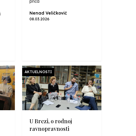
priča
U Jajcu, o zajedničkoj jezgri
Školegijum redakcija
Nenad Veličković
i
09.11.2025
08.03.2026
U Konjicu, o medijskoj
pismenosti
Školegijum redakcija
03.11.2025
AKTUELNOSTI
U Brezi, o rodnoj
ravnopravnosti
Školegijum redakcija
02.11.2025
U Brezi, o rodnoj
ravnopravnosti