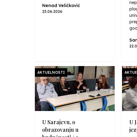
nep
Nenad Veličković
pla
23.06.2026
univ
pre
godi
Sa
22.
AKTUELNOSTI
AKTUE
U Sarajevu, o
U J
obrazovanju u
jez