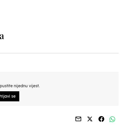
N
a
ustite nijednu vijest.
rijavi se