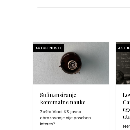
AKTUELNOSTI
AKTUE
Sufinansiranje
Lo
komunalne nauke
Ca
ugo
Zašto Vladi KS javno
uta
obrazovanje nije poseban
interes?
Nem