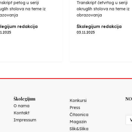
nskript petog u seriji
Transkript četvrtog u seriji
uglih stolova na teme iz
okruglih stolova na teme iz
azovanja
obrazovanja
legijum redakcija
Školegijum redakcija
11.2025
03.11.2025
Školegijum
NO
Konkursi
O nama
Press
Kontakt
Čitaonica
Impressum
Magazin
Slik&Slika