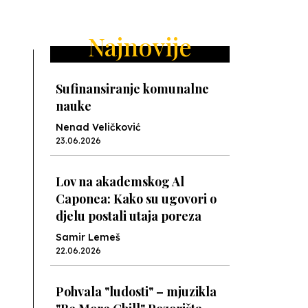
ext
Najnovije
Sufinansiranje komunalne
nauke
Nenad Veličković
23.06.2026
Lov na akademskog Al
Caponea: Kako su ugovori o
djelu postali utaja poreza
Samir Lemeš
22.06.2026
Pohvala "ludosti" – mjuzikla