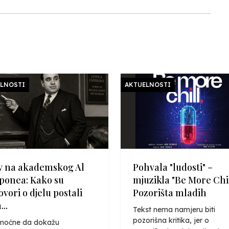
LNOSTI
AKTUELNOSTI
v na akademskog Al
Pohvala "ludosti" –
ponea: Kako su
mjuzikla "Be More Chil
vori o djelu postali
Pozorišta mladih
...
Tekst nema namjeru biti
pozorišna kritika, jer o
oćne da dokažu