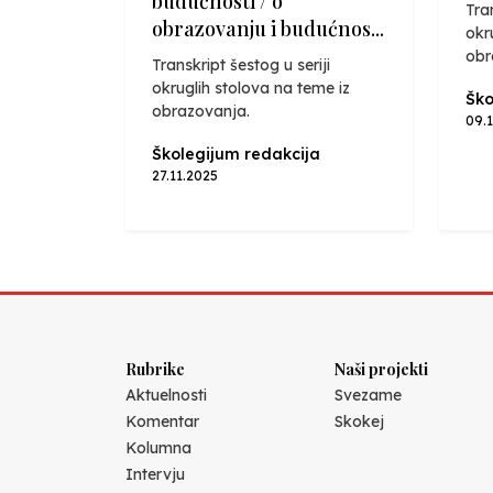
budućnosti / o
Tra
obrazovanju i budućnos...
okr
obr
Transkript šestog u seriji
okruglih stolova na teme iz
Ško
obrazovanja.
09.
Školegijum redakcija
27.11.2025
Rubrike
Naši projekti
Aktuelnosti
Svezame
Komentar
Skokej
Kolumna
Intervju