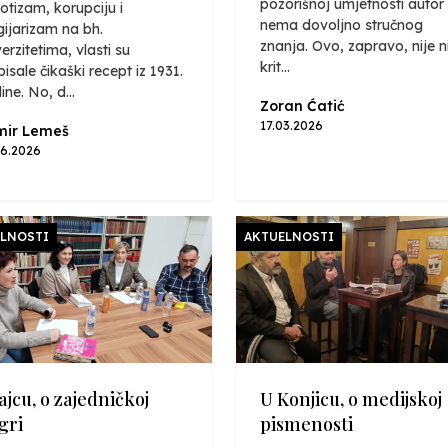
pozorišnoj umjetnosti autor
otizam, korupciju i
nema dovoljno stručnog
gijarizam na bh.
znanja. Ovo, zapravo, nije n
erzitetima, vlasti su
krit...
pisale čikaški recept iz 1931.
ne. No, d...
Zoran Ćatić
17.03.2026
mir Lemeš
06.2026
LNOSTI
AKTUELNOSTI
ajcu, o zajedničkoj
U Konjicu, o medijskoj
gri
pismenosti