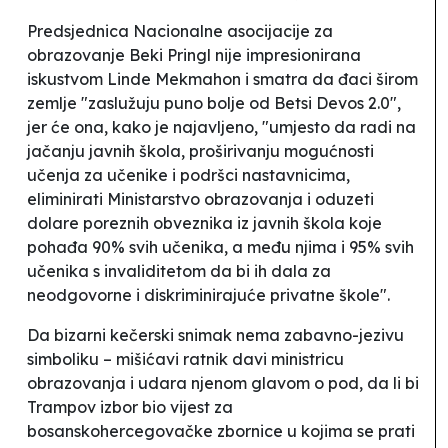
Predsjednica Nacionalne asocijacije za
obrazovanje Beki Pringl nije impresionirana
iskustvom Linde Mekmahon i smatra da đaci širom
zemlje "zaslužuju puno bolje od Betsi Devos 2.0",
jer će ona, kako je najavljeno, "umjesto da radi na
jačanju javnih škola, proširivanju mogućnosti
učenja za učenike i podršci nastavnicima,
eliminirati Ministarstvo obrazovanja i oduzeti
dolare poreznih obveznika iz javnih škola koje
pohađa 90% svih učenika, a među njima i 95% svih
učenika s invaliditetom da bi ih dala za
neodgovorne i diskriminirajuće privatne škole".
Da bizarni kečerski snimak nema zabavno-jezivu
simboliku – mišićavi ratnik davi
ministricu
obrazovanja i udara njenom glavom o pod, da li bi
Trampov izbor bio vijest za
bosanskohercegovačke zbornice u kojima se prati