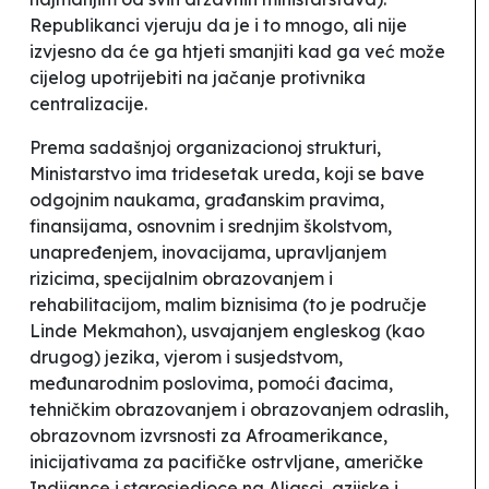
Republikanci vjeruju da je i to mnogo, ali nije
izvjesno da će ga htjeti smanjiti kad ga već može
cijelog upotrijebiti na jačanje protivnika
centralizacije.
Prema sadašnjoj organizacionoj strukturi,
Ministarstvo ima tridesetak ureda, koji se bave
odgojnim naukama, građanskim pravima,
finansijama, osnovnim i srednjim školstvom,
unapređenjem, inovacijama, upravljanjem
rizicima, specijalnim obrazovanjem i
rehabilitacijom, malim biznisima (to je područje
Linde Mekmahon), usvajanjem engleskog (kao
drugog) jezika, vjerom i susjedstvom,
međunarodnim poslovima, pomoći đacima,
tehničkim obrazovanjem i obrazovanjem odraslih,
obrazovnom izvrsnosti za Afroamerikance,
inicijativama za pacifičke ostrvljane, američke
Indijance i starosjedioce na Aljasci, azijske i