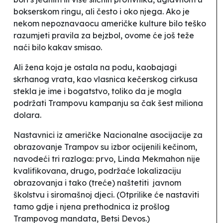
bokserskom ringu, ali često i oko njega. Ako je
nekom nepoznavaocu američke kulture bilo teško
razumjeti pravila za bejzbol, ovome će još teže
naći bilo kakav smisao.
Ali žena koja je ostala na podu, kaobajagi
skrhanog vrata, kao vlasnica kečerskog cirkusa
stekla je ime i bogatstvo, toliko da je mogla
podržati Trampovu kampanju sa čak šest miliona
dolara.
Nastavnici iz američke Nacionalne asocijacije za
obrazovanje Trampov su izbor ocijenili kečinom,
navodeći tri razloga: prvo, Linda Mekmahon nije
kvalifikovana, drugo, podržaće lokalizaciju
obrazovanja i tako (treće) naštetiti javnom
školstvu i siromašnoj djeci. (Otprilike će nastaviti
tamo gdje i njena prethodnica iz prošlog
Trampovog mandata, Betsi Devos.)