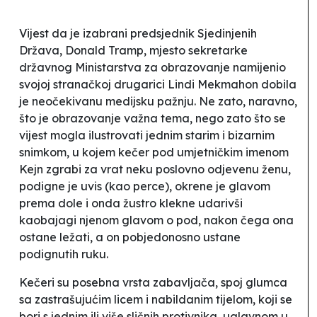
Vijest da je izabrani predsjednik Sjedinjenih
Država, Donald Tramp, mjesto sekretarke
državnog Ministarstva za obrazovanje namijenio
svojoj stranačkoj drugarici Lindi Mekmahon dobila
je neočekivanu medijsku pažnju. Ne zato, naravno,
što je obrazovanje važna tema, nego zato što se
vijest mogla ilustrovati jednim starim i bizarnim
snimkom, u kojem kečer pod umjetničkim imenom
Kejn zgrabi za vrat neku poslovno odjevenu ženu,
podigne je uvis (kao perce), okrene je glavom
prema dole i onda žustro klekne udarivši
kaobajagi njenom glavom o pod, nakon čega ona
ostane ležati, a on pobjedonosno ustane
podignutih ruku.
Kečeri su posebna vrsta zabavljača, spoj glumca
sa zastrašujućim licem i nabildanim tijelom, koji se
bori s jednim ili više sličnih protivnika, uglavnom u