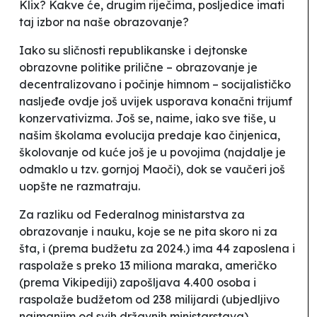
Klix? Kakve će, drugim riječima, posljedice imati
taj izbor na naše obrazovanje?
Iako su sličnosti republikanske i dejtonske
obrazovne politike prilične – obrazovanje je
decentralizovano i počinje himnom – socijalističko
nasljeđe ovdje još uvijek usporava konačni trijumf
konzervativizma. Još se, naime, iako sve tiše, u
našim školama evolucija predaje kao činjenica,
školovanje od kuće još je u povojima (najdalje je
odmaklo u tzv.
gornjoj
Maoči), dok se vaučeri još
uopšte ne razmatraju.
Za razliku od Federalnog ministarstva za
obrazovanje i nauku, koje se ne pita skoro ni za
šta, i (prema budžetu za 2024.) ima 44 zaposlena i
raspolaže s preko 13 miliona maraka, američko
(prema Vikipediji) zapošljava 4.400 osoba i
raspolaže budžetom od 238 milijardi (ubjedljivo
najmanjim od svih državnih ministarstava).