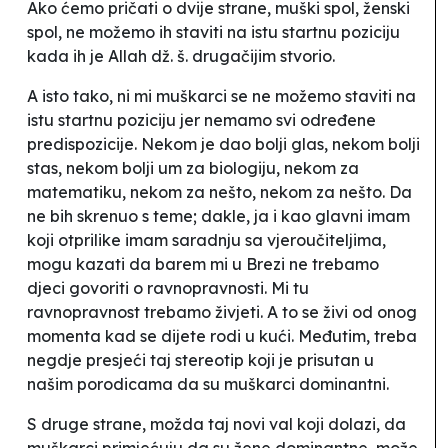
Ako ćemo pričati o dvije strane, muški spol, ženski
spol, ne možemo ih staviti na istu startnu poziciju
kada ih je Allah dž. š. drugačijim stvorio.
A isto tako, ni mi muškarci se ne možemo staviti na
istu startnu poziciju jer nemamo svi određene
predispozicije. Nekom je dao bolji glas, nekom bolji
stas, nekom bolji um za biologiju, nekom za
matematiku, nekom za nešto, nekom za nešto. Da
ne bih skrenuo s teme; dakle, ja i kao glavni imam
koji otprilike imam saradnju sa vjeroučiteljima,
mogu kazati da barem mi u Brezi ne trebamo
djeci govoriti o ravnopravnosti. Mi tu
ravnopravnost trebamo živjeti. A to se živi od onog
momenta kad se dijete rodi u kući. Međutim, treba
negdje presjeći taj stereotip koji je prisutan u
našim porodicama da su muškarci dominantni.
S druge strane, možda taj novi val koji dolazi, da
muškarci primjećuju da su žene dominantne, može