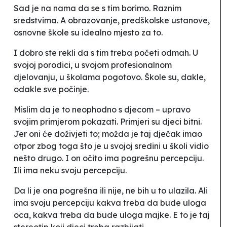
Sad je na nama da se s tim borimo. Raznim
sredstvima. A obrazovanje, predškolske ustanove,
osnovne škole su idealno mjesto za to.
I dobro ste rekli da s tim treba početi odmah. U
svojoj porodici, u svojom profesionalnom
djelovanju, u školama pogotovo. Škole su, dakle,
odakle sve počinje.
Mislim da je to neophodno s djecom – upravo
svojim primjerom pokazati. Primjeri su djeci bitni.
Jer oni će doživjeti to; možda je taj dječak imao
otpor zbog toga što je u svojoj sredini u školi vidio
nešto drugo. I on očito ima pogrešnu percepciju.
Ili ima neku svoju percepciju.
Da li je ona pogrešna ili nije, ne bih u to ulazila. Ali
ima svoju percepciju kakva treba da bude uloga
oca, kakva treba da bude uloga majke. E to je taj
stereotip koji djeci treba razbijati.