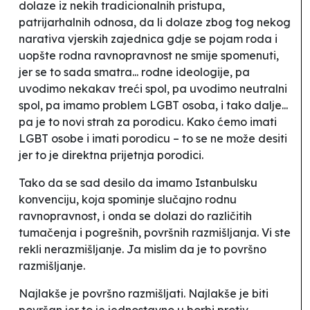
dolaze iz nekih tradicionalnih pristupa,
patrijarhalnih odnosa, da li dolaze zbog tog nekog
narativa vjerskih zajednica gdje se pojam roda i
uopšte rodna ravnopravnost ne smije spomenuti,
jer se to sada smatra... rodne ideologije, pa
uvodimo nekakav treći spol, pa uvodimo neutralni
spol, pa imamo problem LGBT osoba, i tako dalje...
pa je to novi strah za porodicu. Kako ćemo imati
LGBT osobe i imati porodicu – to se ne može desiti
jer to je direktna prijetnja porodici.
Tako da se sad desilo da imamo Istanbulsku
konvenciju, koja spominje slučajno rodnu
ravnopravnost, i onda se dolazi do različitih
tumačenja i pogrešnih, površnih razmišljanja. Vi ste
rekli nerazmišljanje. Ja mislim da je to površno
razmišljanje.
Najlakše je površno razmišljati. Najlakše je biti
površan jer to je jednostavno u borbi protiv