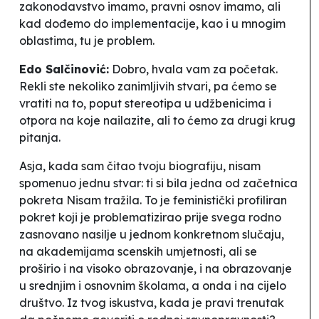
zakonodavstvo imamo, pravni osnov imamo, ali
kad dođemo do implementacije, kao i u mnogim
oblastima, tu je problem.
Edo Salčinović:
Dobro, hvala vam za početak.
Rekli ste nekoliko zanimljivih stvari, pa ćemo se
vratiti na to, poput stereotipa u udžbenicima i
otpora na koje nailazite, ali to ćemo za drugi krug
pitanja.
Asja, kada sam čitao tvoju biografiju, nisam
spomenuo jednu stvar: ti si bila jedna od začetnica
pokreta
Nisam tražila
. To je feministički profiliran
pokret koji je problematizirao prije svega rodno
zasnovano nasilje u jednom konkretnom slučaju,
na akademijama scenskih umjetnosti, ali se
proširio i na visoko obrazovanje, i na obrazovanje
u srednjim i osnovnim školama, a onda i na cijelo
društvo. Iz tvog iskustva, kada je pravi trenutak