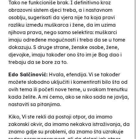
Tako ne funkcioniše brak. I definitivno kroz
obrazovni sistem djeci treba, a i nastavnom
osoblju, sugerisati da vjera nije ta koja pravi
razliku između muškarca i žene, da im uzima
njihova prava, nego samo selektira: muškarci
imaju određene mogućnosti i treba da se u tome
dokazuju. S druge strane, ženske osobe, žene,
djevojke, imaju također ono što im je Bog dao i
trebaju da se bore za to.
Edo Salčinović:
Hvala, efendija. Vi se također
možete slobodno uključiti i komentirati bilo šta od
ovih tema ili početi nove teme, u svakom trenutku
kada želite. A mi ćemo, ako se niko sada ne javlja,
nastaviti sa pitanjima.
Kiko, Vi ste rekli da postoji otpor, da imamo
zakonski okvir, da imamo nekakva istraživanja, da
znamo gdje su problemi, da znamo šta uzrokuje
rodnu neravnopravnost, ali da dolazi jak otpor.