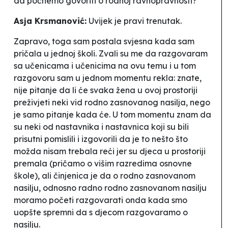
da počnemo govoriti o rodnoj ravnopravnosti?
Asja Krsmanović:
Uvijek je pravi trenutak.
Zapravo, toga sam postala svjesna kada sam
pričala u jednoj školi. Zvali su me da razgovaram
sa učenicama i učenicima na ovu temu i u tom
razgovoru sam u jednom momentu rekla: znate,
nije pitanje da li će svaka žena u ovoj prostoriji
preživjeti neki vid rodno zasnovanog nasilja, nego
je samo pitanje kada će. U tom momentu znam da
su neki od nastavnika i nastavnica koji su bili
prisutni pomislili i izgovorili da je to nešto što
možda nisam trebala reći jer su djeca u prostoriji
premala (pričamo o višim razredima osnovne
škole), ali činjenica je da o rodno zasnovanom
nasilju, odnosno radno rodno zasnovanom nasilju
moramo početi razgovarati onda kada smo
uopšte spremni da s djecom razgovaramo o
nasilju.