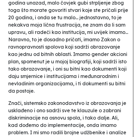
godina unazad, malo čovjek gubi strpljenje zbog
toga što morate govoriti stvari koje ste pričali prije
20 godina, i onda se tu malo... jednostavno, to je
nekakva moja lična frustracija, ne znam da li sam
upravu, ali radeći kao institucija, mi uvijek imamo...
Naravno, to je dosadno pričati, imamo Zakon o
ravnopravnosti spolova koji sadrži obrazovanje
kao jednu od bitnih oblasti. Imamo gender akcioni
plan, spomenut je u mojoj biografiji, koji sadrži isto
tako obrazovanje, i oni su bitni kao dokumenti koji
daju smjernice i institucijama i međunarodnim i
nevladinim organizacijama, i ti dokumenti su bitni
da postoje.
Znači, sistemsko zakonodavstvo iz obrazovanja je
usklađeno i ono sadrži sve te klauzule o zabrani
diskriminacije na osnovu spola, i tako dalje. Ali,
kad dođemo do implementacije, onda imamo
problem. I mi smo radili brojne udžbenike i analize