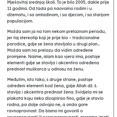
Mješovitoj srednjoj školi. To je bilo 2005, dakle prije
11 godina. Od tada pa naovamo radim i u
džematu, i sa omladinom, i sa djecom, i sa starijom
populacijom.
Možda sam ja na tom nekom prelaznom periodu,
jer taj stereotip koji je prije bio – tradicionalne
porodice, gdje se žena stavljala u drugi plan...
Možda sam na prelazu da vidim određene
promjene. Naime, islam kao vjera ima, postoje
elementi gdje se stavlja i akcentira određena
prednost muškarca u odnosu na ženu.
Međutim, isto tako, s druge strane, postoje
određeni elementi kod žena, gdje Allah dž. š.
stavlja i akcentira prednost žena. Svidjela mi se
plakata koju neko dizajnirao fino, gdje je stavio
rodna, pa dolje odvojio ne, a onda gore
ravnopravnost. Da bismo mi govorili o
ravnopravnosti ili neravnopravnosti, moramo imati