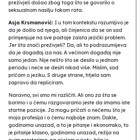
preživjeli
došao zbog toga što se govorilo o
seksualnom nasilju tokom rata.
Asja Krsmanović:
I u tom kontekstu razumljivo je
da je došlo od njega, ali činjenica da se on sad
primjenjuje na sve postaje zaista jezički problem.
Jer šta znači preživjeli? Da, ali to podrazumijeva
da je događaj iza nas. A većinom događaj nije
samo jedan. Nije nešto što se desilo u jednom
periodu i neće se desiti nikad više. Mislim, sad
pričam o jeziku. S druge strane, htjela sam
zapravo da repliciram.
Naravno, svi smo mi različiti. Ali ono za šta se
borimo i o čemu razgovaramo jeste da imamo iste
startne pozicije. Ja mogu pričati o nečemu što je
moja profesija i o čemu najbolje znam. Dakle,
godinama unazad, a to je pitanje i ekonomsko, to
je pitanje klasno, godinama unazad, režija na
ovim prostorima, na cijelom svijetu, bila je