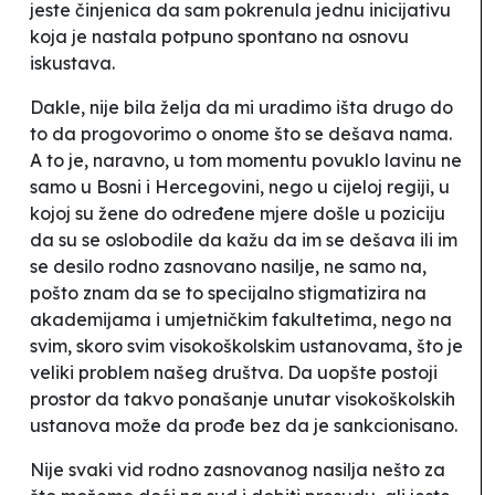
jeste činjenica da sam pokrenula jednu inicijativu
koja je nastala potpuno spontano na osnovu
iskustava.
Dakle, nije bila želja da mi uradimo išta drugo do
to da progovorimo o onome što se dešava nama.
A to je, naravno, u tom momentu povuklo lavinu ne
samo u Bosni i Hercegovini, nego u cijeloj regiji, u
kojoj su žene do određene mjere došle u poziciju
da su se oslobodile da kažu da im se dešava ili im
se desilo rodno zasnovano nasilje, ne samo na,
pošto znam da se to specijalno stigmatizira na
akademijama i umjetničkim fakultetima, nego na
svim, skoro svim visokoškolskim ustanovama, što je
veliki problem našeg društva. Da uopšte postoji
prostor da takvo ponašanje unutar visokoškolskih
ustanova može da prođe bez da je sankcionisano.
Nije svaki vid rodno zasnovanog nasilja nešto za