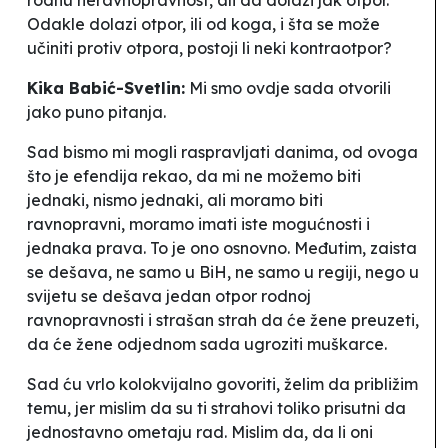
Odakle dolazi otpor, ili od koga, i šta se može
učiniti protiv otpora, postoji li neki kontraotpor?
Kika Babić-Svetlin:
Mi smo ovdje sada otvorili
jako puno pitanja.
Sad bismo mi mogli raspravljati danima, od ovoga
što je efendija rekao, da mi ne možemo biti
jednaki, nismo jednaki, ali moramo biti
ravnopravni, moramo imati iste mogućnosti i
jednaka prava. To je ono osnovno. Međutim, zaista
se dešava, ne samo u BiH, ne samo u regiji, nego u
svijetu se dešava jedan otpor rodnoj
ravnopravnosti i strašan strah da će žene preuzeti,
da će žene odjednom sada ugroziti muškarce.
Sad ću vrlo kolokvijalno govoriti, želim da približim
temu, jer mislim da su ti strahovi toliko prisutni da
jednostavno ometaju rad. Mislim da, da li oni