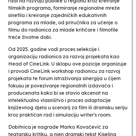
radi na razvoju publike u regionu kroz kreiranje
filmskih programa, formiranje regionalne mreže
sinefila i kreiranje zajedničkih edukativnih
programa za mlade, od priručnika za učenje o
filmu do radionica za mlade kritičare i filmofile
treće životne dobi.
Od 2025. godine vodi proces selekcije i
organizaciju radionica za razvoj projekata kao
Head of CineLink. U sklopu ove pozicije organizuje
i provodi CineLink workshop radionicu za razvoj
projekata te forum istraživanja sinergija u čijem
fokusu je povezivanje regionalnih izdavača i
producenata kako bi se stavio akcenat na
intelektualno vlasništvo i proces adaptacije
književnog djela u scenarij za film ili dramsku seriju
kroz praktičan rad i simulaciju writer's room.
Dobitnica je nagrade
Marko Kovačević za
teatarsku kritiku, a njen dramski tekst Kiselina