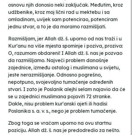
osnovu njih donosio neki zaključak. Međutim, kroz
udžbenike, kroz moj lični rad u mektebu i sa
omladinom, uvijek sam potencirao, potenciram
jednu stvar, a to je da moramo razmišljati.
Razmišljam, jer Allah dž. š. uporno od nas traži i u
Kur'anu na više mjesta spominje i poziva, proziva:
O, razumom obdareni! I Allah dž. š. nas je pozvao
da razmišljamo. Najveći problem današnje
zajednice, između ostalog i muslimana u svijetu,
jeste nerazmišljanje. Odnosno pogrešno,
nepotpuno, svojevoljno tumačenje određenih
stvari. I zato je Poslanik alejhi selam najavio da će
se u zajednici muslimana pojaviti 72 stranke.
Dakle, nisu problem kur'anski ajeti ili hadisi
Poslanika s. a. v. s., nego je problem tumačenje.
Zbog toga se vraćam uporno na ovu startnu
poziciju. Allah dž. š. nas je predodredio za nešto.