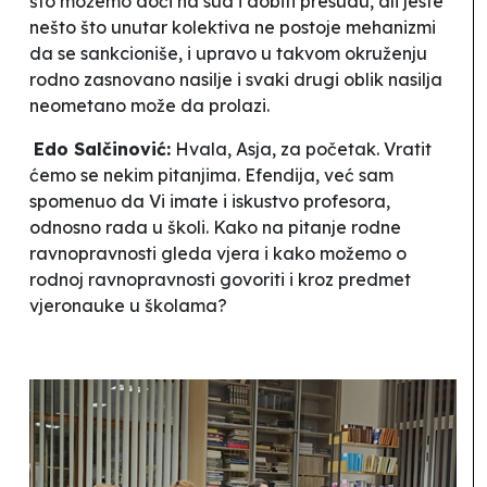
što možemo doći na sud i dobiti presudu, ali jeste
nešto što unutar kolektiva ne postoje mehanizmi
da se sankcioniše, i upravo u takvom okruženju
rodno zasnovano nasilje i svaki drugi oblik nasilja
neometano može da prolazi.
Edo Salčinović:
Hvala, Asja, za početak. Vratit
ćemo se nekim pitanjima.
Efendija, već sam
spomenuo da Vi imate i iskustvo profesora,
odnosno rada u školi. Kako na pitanje rodne
ravnopravnosti gleda vjera i kako možemo o
rodnoj ravnopravnosti govoriti i kroz predmet
vjeronauke u školama?