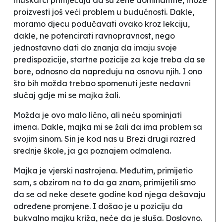
proizvesti još veći problem u budućnosti. Dakle,
moramo djecu podučavati ovako kroz lekciju,
dakle, ne potencirati ravnopravnost, nego
jednostavno dati do znanja da imaju svoje
predispozicije, startne pozicije za koje treba da se
bore, odnosno da napreduju na osnovu njih. I ono
što bih možda trebao spomenuti jeste nedavni
slučaj gdje mi se majka žali.
Možda je ovo malo lično, ali neću spominjati
imena. Dakle, majka mi se žali da ima problem sa
svojim sinom. Sin je kod nas u Brezi drugi razred
srednje škole, ja ga poznajem odmalena.
Majka je vjerski nastrojena. Međutim, primijetio
sam, s obzirom na to da ga znam, primijetili smo
da se od neke desete godine kod njega dešavaju
određene promjene. I došao je u poziciju da
bukvalno majku križa, neće da je sluša. Doslovno.