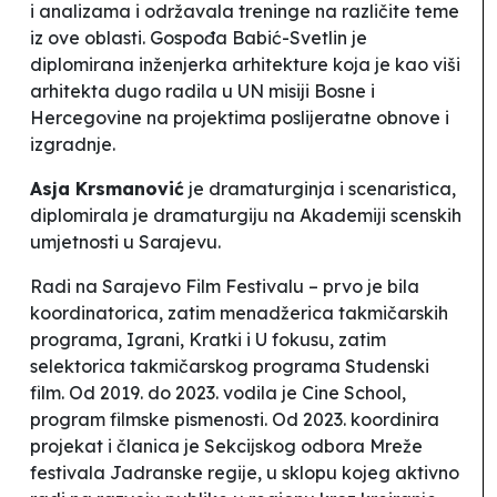
i analizama i održavala treninge na različite teme
iz ove oblasti. Gospođa Babić-Svetlin je
diplomirana inženjerka arhitekture koja je kao viši
arhitekta dugo radila u UN misiji Bosne i
Hercegovine na projektima poslijeratne obnove i
izgradnje.
Asja Krsmanović
je dramaturginja i scenaristica,
diplomirala je dramaturgiju na Akademiji scenskih
umjetnosti u Sarajevu.
Radi na Sarajevo Film Festivalu – prvo je bila
koordinatorica, zatim menadžerica takmičarskih
programa, Igrani, Kratki i U fokusu, zatim
selektorica takmičarskog programa Studenski
film. Od 2019. do 2023. vodila je Cine School,
program filmske pismenosti. Od 2023. koordinira
projekat i članica je Sekcijskog odbora Mreže
festivala Jadranske regije, u sklopu kojeg aktivno