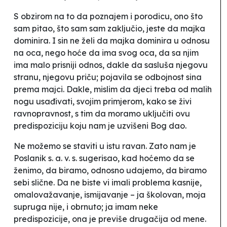
S obzirom na to da poznajem i porodicu, ono što
sam pitao, što sam sam zaključio, jeste da majka
dominira. I sin ne želi da majka dominira u odnosu
na oca, nego hoće da ima svog oca, da sa njim
ima malo prisniji odnos, dakle da sasluša njegovu
stranu, njegovu priču; pojavila se odbojnost sina
prema majci. Dakle, mislim da djeci treba od malih
nogu usađivati, svojim primjerom, kako se živi
ravnopravnost, s tim da moramo uključiti ovu
predispoziciju koju nam je uzvišeni Bog dao.
Ne možemo se staviti u istu ravan. Zato nam je
Poslanik s. a. v. s. sugerisao, kad hoćemo da se
ženimo, da biramo, odnosno udajemo, da biramo
sebi slične. Da ne biste vi imali problema kasnije,
omalovažavanje, ismijavanje – ja školovan, moja
supruga nije, i obrnuto; ja imam neke
predispozicije, ona je previše drugačija od mene.