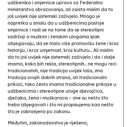
udžbenika i smjernice upravo za Federalno
ministarstvo obrazovanja, ali zaista mislim da to
još uvijek nije sistemski zaživjelo. Mnogo je
napretka u smislu da u udžbenicima postoje
smjernice i radi se na tome da se stereotipni
sadržaji o muškim i ženskim ulogama ipak
izbjegavaju, da se malo više promovišu žene i kroz
historiju, i kroz umjetnost, kroz kulturu... Ali mislim
da to još uvijek nije sistemski zaživjelo i da i dalje
imamo, kako bih rekla, stereotipnih... ne mogu reći
tradicionalnih, nije tradicija uvijek loša, ima
tradicija svojih dobrih strana, ali tradicionalni
prikazi, tako često imamo tradicionalne prikaze u
udžbenicima i stereotipne uloge djevojčica,
dječaka, žena i muškaraca – one su nešto što
treba izbjegavati i što mi propisujemo kao nešto
što je zabranjeno po zakonu.
Međutim, zakonodavstvo je riješeno,