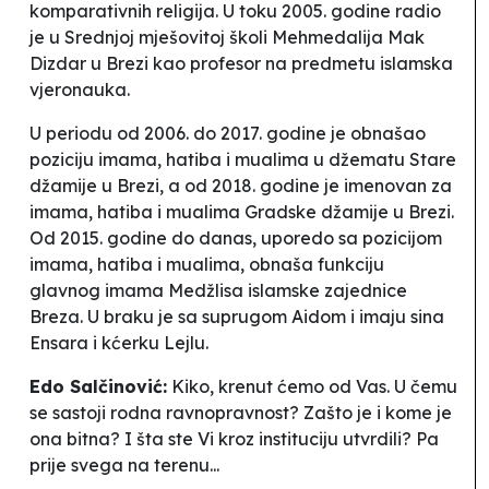
komparativnih religija. U toku 2005. godine radio
je u Srednjoj mješovitoj školi
Mehmedalija Mak
Dizdar u Brezi kao profesor na predmetu islamska
vjeronauka.
U periodu od 2006. do 2017. godine je obnašao
poziciju imama, hatiba i mualima u džematu Stare
džamije u Brezi, a od 2018. godine je imenovan za
imama, hatiba i mualima Gradske džamije u Brezi.
Od 2015. godine do danas, uporedo sa pozicijom
imama, hatiba i mualima, obnaša funkciju
glavnog imama Medžlisa islamske zajednice
Breza.
U braku je sa suprugom Aidom i imaju sina
Ensara i kćerku Lejlu.
Edo Salčinović:
Kiko, krenut ćemo od Vas.
U čemu
se sastoji rodna ravnopravnost? Zašto je i kome je
ona bitna? I šta ste Vi kroz instituciju utvrdili? Pa
prije svega na terenu...