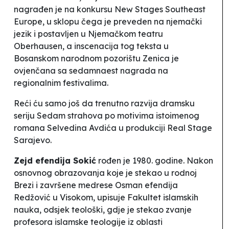
nagrađen je na konkursu New Stages Southeast
Europe, u sklopu čega je preveden na njemački
jezik i postavljen u Njemačkom teatru
Oberhausen, a inscenacija tog teksta u
Bosanskom narodnom pozorištu Zenica je
ovjenčana sa sedamnaest nagrada na
regionalnim festivalima.
Reći ću samo još da trenutno razvija dramsku
seriju
Sedam strahova
po motivima istoimenog
romana Selvedina Avdića u produkciji Real Stage
Sarajevo.
Zejd efendija Sokić
rođen je 1980. godine. Nakon
osnovnog obrazovanja koje je stekao u rodnoj
Brezi i završene medrese
Osman efendija
Redžović
u Visokom, upisuje Fakultet islamskih
nauka, odsjek teološki, gdje je stekao zvanje
profesora islamske teologije iz oblasti