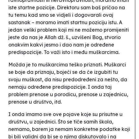
iste startne pozicije. Direktoru sam baš pričao na
tu temu kad smo se vidjeli i dogovarali ovaj
sastanak – moramo imati startnu poziciju istu. A
jedan veliki problem koji mi ne možemo promijeniti
jeste da nas je Allah dž. š., uzvišeni Bog, stvorio
onakvim kakvi jesmo i dao nam je određene
predispozicije. To važi isto i među muškarcima.
Možda je to muškarcima teško priznati. Muškarci
se boje da priznaju, bojeći se da će izgubiti tu
svoju muškost, da nisu predodređeni za nešto, da
nemaju određene predispozicije. I onda taj
problem prenose u porodicu, prenose u zajednicu,
prenose u društvo, itd.
I onda imamo sve ove pojave koje su prisutne u
društvu, u zajednici. Što se tiče samih škola,
nemamo, barem ja nemam konkretne podatke koji
bi bili validni da bi se o njima diskutovalo i na