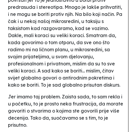
predrasuda i stereotipa. Mnogo je lakše prihvatiti,
i ne mogu se boriti protiv njih. Na bilo koji način. Pa
čak i u nekoj našoj mikrosredini, u taksiju s
taksistom kad razgovaramo, kad se vozimo.
Dakle, mali koraci su veliki koraci. Smatram da,
kada govorimo o tom otporu, da sve ono što
radimo mi na ličnom planu, u mikrosredini, sa
svojim prijateljima, u svom djelovanju,
profesionalnom i privatnom, mislim da su to sve
veliki koraci. A sad kako se boriti... mislim, čitav
svijet globalno govori o antirodnim pokretima i
kako se boriti. To je sad globalno prisutan diskurs.
Jer imamo taj problem. Zaista sada, to sam rekla i
u početku, to je prosto neka frustracija, da morate
govoriti o stvarima o kojima ste govorili prije više
decenija. Tako da, suočavamo se s tim, to je
prisutno.