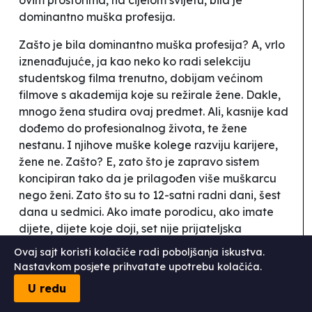
dominantno muška profesija.
Zašto je bila dominantno muška profesija? A, vrlo
iznenađujuće, ja kao neko ko radi selekciju
studentskog filma trenutno, dobijam većinom
filmove s akademija koje su režirale žene. Dakle,
mnogo žena studira ovaj predmet. Ali, kasnije kad
dođemo do profesionalnog života, te žene
nestanu. I njihove muške kolege razviju karijere,
žene ne. Zašto? E, zato što je zapravo sistem
koncipiran tako da je prilagođen više muškarcu
nego ženi. Zato što su to 12-satni radni dani, šest
dana u sedmici. Ako imate porodicu, ako imate
dijete, dijete koje doji, set nije prijateljska
atmosfera, apsolutno. Znači, koncipiran je tako da
Ovaj sajt koristi kolačiće radi poboljšanja iskustva.
ne dopušta ni majci da bude uz dijete, a, realno,
Nastavkom posjete prihvatate upotrebu kolačića.
može se koncipirati tako da se ustanovi to da
U redu
dijete može doći kod majke na set, da ga se
podoji. Može se koncipirati tako da, ako je 8-satni