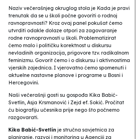
Naziv večerašnjeg okruglog stola je
Kada je pravi
trenutak da se u školi počne govoriti o rodnoj
ravnopravnosti?
Kroz ovaj panel pokušat ćemo
utvrditi odakle dolaze otpori za zagovaranje
rodne ravnopravnosti u školi. Problematizirat
ćemo malo i političku korektnost u diskursu
nevladinih organizacija, prigovore tzv. radikalnom
feminizmu. Govorit ćemo i o diskursu i aktivnostima
vjerskih zajednica. I vjerovatno ćemo spomenuti i
aktuelne nastavne planove i programe u Bosni i
Hercegovini.
Naši večerašnji gosti su gospođa Kika Babić-
Svetlin, Asja Krsmanović i Zejd ef. Sokić. Pročitat
ću biografiju učesnika prije nego što počnemo
razgovarati.
Kika Babić-Svetlin
je stručna savjetnica za
planiranje, razvoj i monitoring u Agenciji za