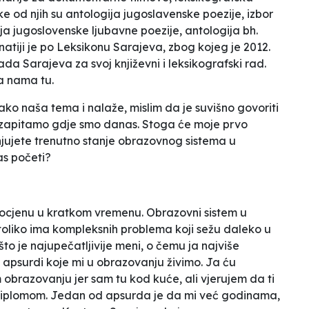
eke od njih su antologija jugoslavenske poezije, izbor
 jugoslovenske ljubavne poezije, antologija bh.
natiji je po Leksikonu Sarajeva, zbog kojeg je 2012.
a Sarajeva za svoj književni i leksikografski rad.
a nama tu.
ko naša tema i nalaže, mislim da je suvišno govoriti
 zapitamo gdje smo danas. Stoga će moje prvo
njujete trenutno stanje obrazovnog sistema u
as početi?
ti ocjenu u kratkom vremenu. Obrazovni sistem u
toliko ima kompleksnih problema koji sežu daleko u
što je najupečatljivije meni, o čemu ja najviše
ti apsurdi koje mi u obrazovanju živimo. Ja ću
obrazovanju jer sam tu kod kuće, ali vjerujem da ti
 diplomom. Jedan od apsurda je da mi već godinama,