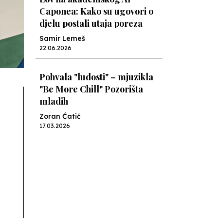
Caponea: Kako su ugovori o
djelu postali utaja poreza
Samir Lemeš
22.06.2026
Pohvala "ludosti" – mjuzikla
"Be More Chill" Pozorišta
mladih
Zoran Ćatić
17.03.2026
Knjiga za učiteljice,
roditelje... i pisce knjiga za
djecu
Nenad Veličković
08.03.2026