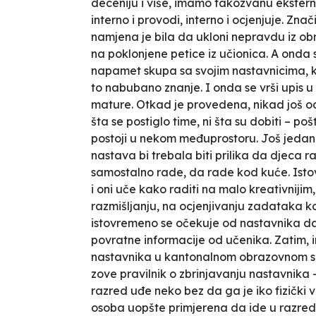
deceniju i više, imamo takozvanu ekster
interno i provodi, interno i ocjenjuje. Zna
namjena je bila da ukloni nepravdu iz o
na poklonjene petice iz učionica. A ond
napamet skupa sa svojim nastavnicima, ko
to nabubano znanje. I onda se vrši upis u
mature. Otkad je provedena, nikad još od
šta se postiglo time, ni šta su dobiti – p
postoji u nekom međuprostoru. Još jedan 
nastava bi trebala biti prilika da djeca 
samostalno rade, da rade kod kuće. Istovr
i oni uče kako raditi na malo kreativniji
razmišljanju, na ocjenjivanju zadataka ko
istovremeno se očekuje od nastavnika d
povratne informacije od učenika. Zatim, i
nastavnika u kantonalnom obrazovnom sis
zove pravilnik o zbrinjavanju nastavnika –
razred uđe neko bez da ga je iko fizički vi
osoba uopšte primjerena da ide u razred.