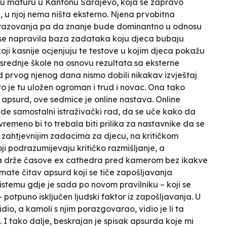
nu maturu u Kantonu Sarajevo, koja se zapravo
či, u njoj nema ništa eksterno. Njena prvobitna
brazovanja pa da
znanje
bude dominantno u odnosu
a se napravila baza zadataka koju djeca bubaju
ji kasnije ocjenjuju te testove u kojim djeca pokažu
 srednje škole na osnovu rezultata sa eksterne
 prvog njenog dana nismo dobili nikakav izvještaj
ošto je tu uložen ogroman i trud i novac. Ona tako
apsurd, ove sedmice je online nastava. Online
rade samostalni istraživački rad, da se uče kako da
emeno bi to trebala biti prilika za nastavnike da se
m, zahtjevnijim zadacima za djecu, na kritičkom
ji podrazumijevaju kritičko razmišljanje, a
a drže časove
ex cathedra
pred kamerom bez ikakve
mate čitav apsurd koji se tiče zapošljavanja
temu gdje je sada po novom pravilniku – koji se
 potpuno isključen ljudski faktor iz zapošljavanja. U
dio, a kamoli s njim porazgovarao, vidio je li ta
 I tako dalje, beskrajan je spisak apsurda koje mi