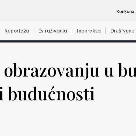
Konkursi
Reportaža
Istraživanja
Inopraksa
Društvene
o obrazovanju u bu
i budućnosti