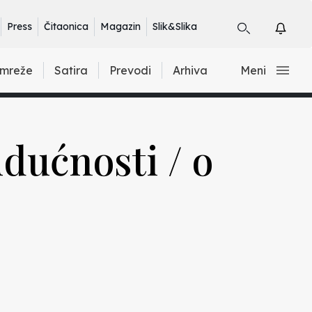
Press
Čitaonica
Magazin
Slik&Slika
 mreže
Satira
Prevodi
Arhiva
Meni
dućnosti / o