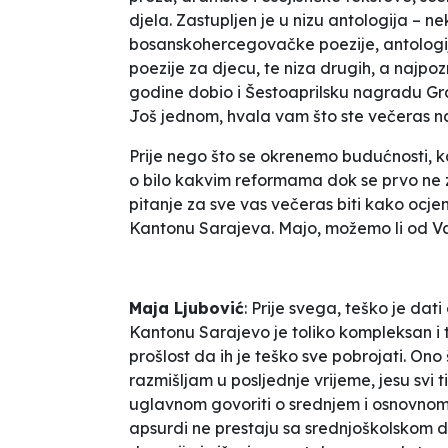
djela. Zastupljen je u nizu antologija – n
bosanskohercegovačke poezije, antologija
poezije za djecu, te niza drugih, a najpoz
godine dobio i Šestoaprilsku nagradu Grad
Još jednom, hvala vam što ste večeras n
Prije nego što se okrenemo budućnosti, ka
o bilo kakvim reformama dok se prvo ne
pitanje za sve vas večeras biti kako ocje
Kantonu Sarajeva. Majo, možemo li od V
Maja Ljubović
: Prije svega, teško je da
Kantonu Sarajevo je toliko kompleksan i 
prošlost da ih je teško sve pobrojati. Ono 
razmišljam u posljednje vrijeme, jesu svi 
uglavnom govoriti o srednjem i osnovnom 
apsurdi ne prestaju sa srednjoškolskom