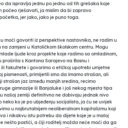
o da ispravlja jednu po jednu od tih grešaka koje
ih počeo rješavati, ja mislim da bi zapravo
z početka, jer jako, jako je puno toga.
u moći govoriti iz perspektive nastavnika, ne radim u
a na zamjeni u Katoličkom školskom centru. Mogu
 mlade ljude kroz projekte koje radimo sa omladinom,
u proširila s Kantona Sarajevo na Bosnu i
li fakultete i govorimo o etičkoj upotrebi umjetne
j pismenosti, primijetili smo da imamo strašan, ali
oji strašan jaz između manjih sredina, recimo
uge gimnazije ili Banjaluke i još nekog mjesta tipa
 u našoj zemlji definitivno ne dobivaju jednak nivo
eko ko je po ubjeđenju socijalista, ja ću se uvijek
ivimo u najbrutalnijem neoliberalnom kapitalizmu koji
a i nikakvu istu potrebu da dijete koje je u maloj
že nešto postići, a čiji roditelj možda neće moći da ga