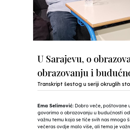
U Sarajevu, o obrazov
obrazovanju i budućn
Transkript šestog u seriji okruglih s
Ema Selimović
: Dobro veče, poštovane u
govorimo o obrazovanju u budućnosti od
važnu temu koja se tiče svih nas mnogo ši
večeras ovdje malo više, ali tema je važn