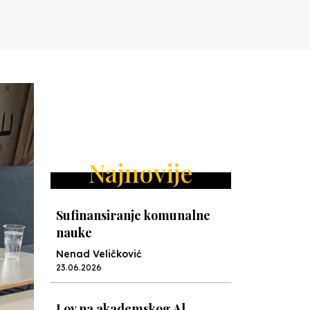
Najnovije
Sufinansiranje komunalne
nauke
Nenad Veličković
23.06.2026
Lov na akademskog Al