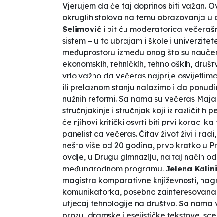
Vjerujem da će taj doprinos biti važan. Ov
okruglih stolova na temu obrazovanja u o
Selimović
i bit ću moderatorica večerašn
sistem – u to ubrajam i škole i univerzit
međuprostoru između onog što su naučena
ekonomskih, tehničkih, tehnoloških, druš
vrlo važno da večeras najprije osvijetlim
ili prelaznom stanju nalazimo i da ponudi
nužnih reformi. Sa nama su večeras Maja L
stručnjakinje i stručnjak koji iz različiti
će njihovi kritički osvrti biti prvi koraci
panelistica večeras. Čitav život živi i rad
nešto više od 20 godina, prvo kratko u Pr
ovdje, u Drugu gimnaziju, na taj način o
međunarodnom programu.
Jelena Kalin
magistra komparativne književnosti, nag
komunikatorka, posebno zainteresovana z
utjecaj tehnologije na društvo. Sa nama 
prozu, dramske i esejističke tekstove, s