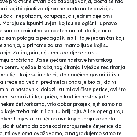
 ove praktične stvari oko zapošljavanja, dosta se radi
 i koji bi ginuli za djecu ne dođu na te pozicije.
u čak i nepotizam, korupcija, ali jednim dijelom i
 Moraju se ispuniti uvjeti koji su nelogični i upravo
je samo nominalno kompetentna, ali da li je ona
d sam polagala pedagoški ispit.. to je jedan čas koji
e znanja, a pri tome zaista imamo ljude koji su
nanja. Zatim, primjećujem kod djece da su
miju pročitano. Ja se sjećam nastave hrvatskog
 centru vježbe izražajnog čitanja i vježbe recitiranja
ulić – koje su imale cilj da naučimo govoriti ili su
i teze na većini predmeta i onda je bio cilj da vi
bila nastavnik, dolazili su mi ovi čiste petice, ovi što
meni samo izbiflaju priču, a kad im postavljate
s nekim četvorkama, vrlo dobar prosjek, njih samo na
oje treba misliti i oni tu briljiraju. Ali se opet guraju
balice. Umjesto da učimo ove koji bubaju kako da
aju, da ih učimo da ponekad moraju neke činjenice da
isno, mi ove omalovažavamo, a nagrađujemo samo te