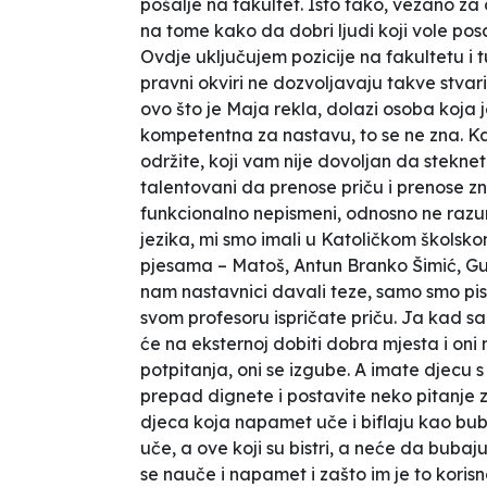
pošalje na fakultet. Isto tako, vezano za
na tome kako da dobri ljudi koji vole posao
Ovdje uključujem pozicije na fakultetu i t
pravni okviri ne dozvoljavaju takve stvari.
ovo što je Maja rekla, dolazi osoba koja 
kompetentna za nastavu, to se ne zna. Ka
održite, koji vam nije dovoljan da steknet
talentovani da prenose priču i prenose z
funkcionalno nepismeni, odnosno ne razu
jezika, mi smo imali u Katoličkom školskom
pjesama – Matoš, Antun Branko Šimić, Gund
nam nastavnici davali teze, samo smo pisal
svom profesoru ispričate priču. Ja kad sam 
će na eksternoj dobiti dobra mjesta i oni 
potpitanja, oni se izgube. A imate djecu 
prepad dignete i postavite neko pitanje za k
djeca koja napamet uče i biflaju kao bu
uče, a ove koji su bistri, a neće da bub
se nauče i napamet i zašto im je to kor