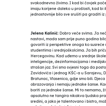
svakodnevno živimo. I kad bi čovjek poče
imaju korijene daleko u prošlosti, kad bi 
jednostavnije bilo sve srušiti pa graditi i
Jelena Kalinić
: Dobro veče svima. Ja neć
nastavi, mada sam prije puno godina bil
govoriti iz perspektive onoga ko susreće
studentima i srednjoškolcima. Ja bih prič
Hercegovinu. Kad uđemo u srednje škole i
inteligencije, dezinformacijama i medijsko
strašan jaz. Svi smo svjesni toga da post
Zavidovića i jednog KŠC-a u Sarajevu, Dr
Bratunac, Vlasenica, gdje smo bili. Djeca
obrazovanja i nemaju jednake šanse. Kao n
boriti za jednake šanse. Mi to nemamo, ž
apsolutno ne tangira nikakva ljudska prav
sredini, a jako je talentovano i bistro, mo