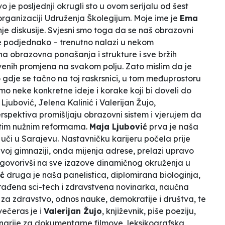
o je posljednji okrugli sto u ovom serijalu od šest
rganizaciji Udruženja Školegijum. Moje ime je
Ema
je diskusije. Svjesni smo toga da se naš obrazovni
ete podjednako – trenutno nalazi u nekom
 obrazovna ponašanja i strukture i sve bržih
tvenih promjena na svakom polju. Zato mislim da je
o gdje se tačno na toj raskrsnici, u tom međuprostoru
mo neke konkretne ideje i korake koji bi doveli do
jubović, Jelena Kalinić i Valerijan Žujo,
h perspektiva promišljaju obrazovni sistem i vjerujem da
 ka tim nužnim reformama.
Maja Ljubović
prva je naša
i, uči u Sarajevu. Nastavničku karijeru počela prije
voj gimnaziji, onda mijenja adrese, prelazi upravo
dgovorivši na sve izazove dinamičnog okruženja u
ić
druga je naša panelistica, diplomirana biologinja,
rađena sci-tech i zdravstvena novinarka, naučna
a zdravstvo, odnos nauke, demokratije i društva, te
večeras je i
Valerijan Žujo
, književnik, piše poeziju,
cenarije za dokumentarne filmove, leksikografska