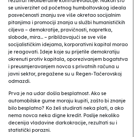
rezultat neoliberalne kontrarevolucije. Nakon što
se univerzitet od početnog humboltovskog ideala
posvećenosti znanju sve više okretao socijalnim
pitanjima i promociji znanja u službi humanističkih
ciljeva – demokratije, pravičnosti, napretka,
slobode, mira... – približavajući se sve više
socijalističkim idejama, korporativni kapital morao
je reagovati. Ideje koje su prijetile demokratiju
okrenuti protiv kapitala, oporezivanjem bogatstva
i preusmjeravanjem novca s privatnih računa u
javni sektor, pregažene su u
Regen-Tačerovskoj
odmazdi.
Prva je na udar došla besplatnost. Ako se
automobilske gume moraju kupiti, zašto bi znanje
bilo besplatno? Ko želi studirati neka plati, a ako
nema novca neka digne kredit. Poslije nekoliko
decenija vladavine darkokracije, rezultati su i
statistički porazni.