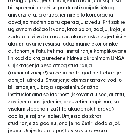
razloga: prvo, jer su na njemu radili ljudi koji nisu
bili spremni odreći se prednosti socijalističkog
univerziteta, a drugo, jer nije bilo korporacija
dovoljno moćnih da tu operaciju izvedu. Pritisak je
uglavnom došao izvana, kroz bolonjizaciju, koja je
zadala prvi važan udarac akademskoj zajednici –
ukrupnjavanje resursa, oduzimanje ekonomske
autonomije fakultetima i instaliranje komplikovane
i nikad do kraja uređene hidre s akronimom UNSA.
Cilj skraćenja besplatnog studiranja
(racionalizacija!) sa četiri na tri godine trebao je
donijeti uštedu. Smanjenje obima nastave vodilo
bi i smanjenju broja zaposlenih. Snažna
institucionalna solidarnost (iskovana u socijalizmu,
zaštićena naslijeđenim, preuzetim propisima, sa
visokim stepenom zaštite akademskih prava)
odbila je taj prvi nalet. Umjesto da skrati
studiranje za godinu, ona je na četiri dodala još
jednu. Umjesto da otpušta višak profesora,