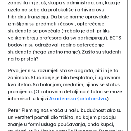
zaposlila ih je još, skupa s administracijom, koja je
uzela na sebe da protokoliše i arhivira ovu
hibridnu tranziciju. Da bi se norme opravdale
izmišljani su predmeti i časovi, opterećenje
studenata se povećalo (trebalo je dati priliku
velikom broju profesora da svi participiraju), ECTS
bodovi nisu odražavali realno opterećenje
studenata (nego znatno manje). Zašto su studenti
na to pristali?
Prvo, jer nisu razumjeli šta se događa, niti ih je to
zanimalo. Studiranje je bilo besplatno, i uglavnom
kvalitetno. Sa
bolonjom
, međutim, njihov se status
promijenio. (O zabavnim detaljima čitalac se može
informisati u knjizi
Akademsko šarlatanstvo
.)
Peter Fleming nas vraća u našu budućnost: ako su
univerziteti postali dio tržišta, na kojem prodaju
znanje u formi usluga poučavanja, onda kupci,