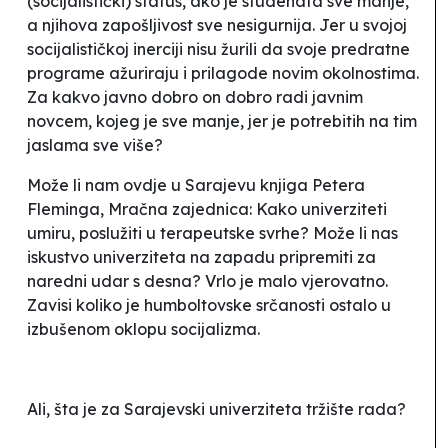
(socijalistički) status, ako je studenata sve manje,
a njihova zapošljivost sve nesigurnija. Jer u svojoj
socijalističkoj inerciji nisu žurili da svoje predratne
programe ažuriraju i prilagode novim okolnostima.
Za kakvo javno dobro on dobro radi javnim
novcem, kojeg je sve manje, jer je potrebitih na tim
jaslama sve više?
Može li nam ovdje u Sarajevu knjiga Petera
Fleminga,
Mračna zajednica
:
Kako univerziteti
umiru
, poslužiti u terapeutske svrhe? Može li nas
iskustvo univerziteta na zapadu pripremiti za
naredni udar s desna? Vrlo je malo vjerovatno.
Zavisi koliko je humboltovske srčanosti ostalo u
izbušenom oklopu socijalizma.
Ali, šta je za Sarajevski univerziteta tržište rada?