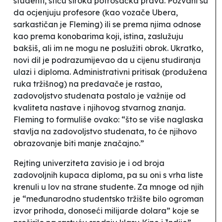
studenti, stiču široka potrošačka prava. Pozvani su
da ocjenjuju profesore (kao vozače Ubera,
sarkastičan je Fleming) ili se prema njima odnose
kao prema konobarima koji, istina, zaslužuju
bakšiš, ali im ne mogu ne poslužiti obrok. Ukratko,
novi dil je podrazumijevao da u cijenu studiranja
ulazi i diploma. Administrativni pritisak (produžena
ruka tržišnog) na predavače je rastao,
zadovoljstvo studenata postalo je važnije od
kvaliteta nastave i njihovog stvarnog znanja.
Fleming to formuliše ovako: “što se više naglaska
stavlja na
zadovoljstvo studenata
, to će njihovo
obrazovanje biti manje značajno.”
Rejting univerziteta zavisio je i od broja
zadovoljnih kupaca diploma, pa su oni s vrha liste
krenuli u lov na strane studente. Za mnoge od njih
je “međunarodno studentsko tržište bilo ogroman
izvor prihoda, donoseći milijarde dolara” koje se