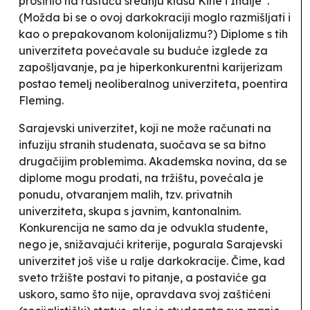
proširilo na rastuću srednju klasu Kine i Indije”.
(Možda bi se o ovoj darkokraciji moglo razmišljati i
kao o prepakovanom kolonijalizmu?) Diplome s tih
univerziteta povećavale su buduće izglede za
zapošljavanje, pa je hiperkonkurentni karijerizam
postao temelj neoliberalnog univerziteta, poentira
Fleming.
Sarajevski univerzitet, koji ne može računati na
infuziju stranih studenata, suočava se sa bitno
drugačijim problemima. Akademska novina, da se
diplome mogu prodati, na
tržištu
, povećala je
ponudu, otvaranjem malih, tzv. privatnih
univerziteta, skupa s javnim,
kantonalnim
.
Konkurencija ne samo da je odvukla studente,
nego je, snižavajući kriterije, pogurala Sarajevski
univerzitet još više u ralje darkokracije. Čime, kad
sveto
tržište
postavi to pitanje, a postaviće ga
uskoro, samo što nije, opravdava svoj zaštićeni