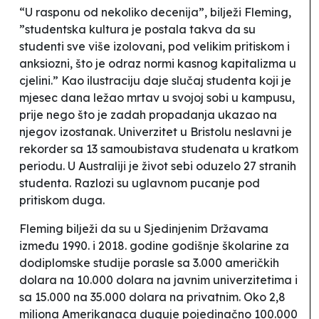
“U rasponu od nekoliko decenija”, bilježi Fleming,
”studentska kultura je postala takva da su
studenti sve više izolovani, pod velikim pritiskom i
anksiozni, što je odraz normi kasnog kapitalizma u
cjelini.” Kao ilustraciju daje slučaj studenta koji je
mjesec dana ležao mrtav u svojoj sobi u kampusu,
prije nego što je zadah propadanja ukazao na
njegov izostanak. Univerzitet u Bristolu neslavni je
rekorder sa 13 samoubistava studenata u kratkom
periodu. U Australiji je život sebi oduzelo 27 stranih
studenta. Razlozi su uglavnom pucanje pod
pritiskom duga.
Fleming bilježi da su u Sjedinjenim Državama
između 1990. i 2018. godine godišnje školarine za
dodiplomske studije porasle sa 3.000 američkih
dolara na 10.000 dolara na javnim univerzitetima i
sa 15.000 na 35.000 dolara na privatnim. Oko 2,8
miliona Amerikanaca duguje pojedinačno 100.000