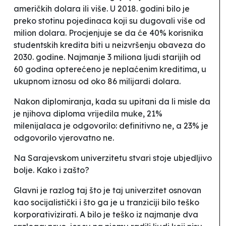
američkih dolara ili više. U 2018. godini bilo je
preko stotinu pojedinaca koji su dugovali više od
milion dolara. Procjenjuje se da će 40% korisnika
studentskih kredita biti u neizvršenju obaveza do
2030. godine. Najmanje 3 miliona ljudi starijih od
60 godina opterećeno je neplaćenim kreditima, u
ukupnom iznosu od oko 86 milijardi dolara.
Nakon diplomiranja, kada su upitani da li misle da
je njihova diploma vrijedila muke, 21%
milenijalaca je odgovorilo:
definitivno ne
, a 23% je
odgovorilo
vjerovatno ne
.
Na Sarajevskom univerzitetu stvari stoje ubjedljivo
bolje
. Kako i zašto?
Glavni je razlog taj što je taj univerzitet osnovan
kao
socijalistički
i što ga je u tranziciji bilo teško
korporativizirati
. A bilo je teško iz najmanje dva