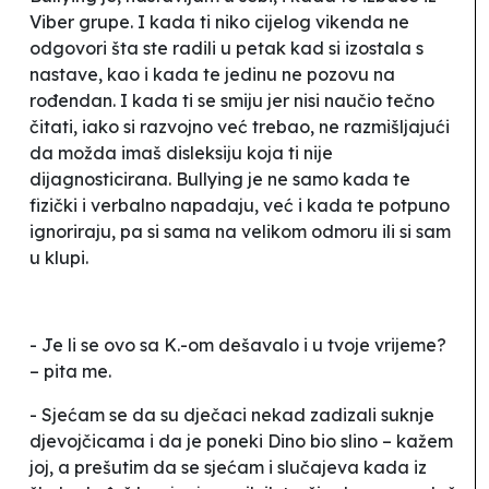
Viber grupe. I kada ti niko cijelog vikenda ne
odgovori šta ste radili u petak kad si izostala s
nastave, kao i kada te jedinu ne pozovu na
rođendan. I kada ti se smiju jer nisi naučio tečno
čitati, iako si razvojno već trebao, ne razmišljajući
da možda imaš disleksiju koja ti nije
dijagnosticirana.
Bullying
je ne samo kada te
fizički i verbalno napadaju, već i kada te potpuno
ignoriraju, pa si sama na velikom odmoru ili si sam
u klupi.
- Je li se ovo sa K.-om dešavalo i u tvoje vrijeme?
– pita me.
- Sjećam se da su dječaci nekad zadizali suknje
djevojčicama i da je poneki Dino bio slino – kažem
joj, a prešutim da se sjećam i slučajeva kada iz