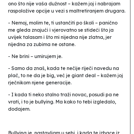
ono što nije vaša dužnost – kažem joj i nabrajam
raspoložive opcije u vezi s maltretiranjem drugara.
- Nemoj, molim te, ti
ustančiti
po školi – panično
me gleda znajući i vjerovatno se stideći što ja
uvijek
talasam
i što mi
nijedna nije zlatna, jer
nijedna za zubima ne ostane
.
- Ne brini – umirujem je.
- Samo da znaš, kada te nečije riječi navedu na
plač, to ne da je
big
, već je
giant deal
– kažem joj
rječnikom njene generacije.
- I kada ti neko stalno traži novac, posudi pa ne
vrati, i to je
bullying
. Ma kako to tebi izgledalo,
dodajem.
Bullying
je, nastavljam u sebi, i kada te izbace iz