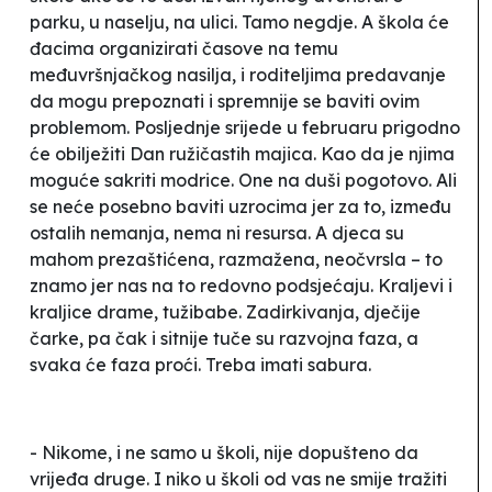
parku, u naselju, na ulici. Tamo negdje. A škola će
đacima organizirati časove na temu
međuvršnjačkog nasilja, i roditeljima predavanje
da mogu prepoznati i spremnije se baviti ovim
problemom. Posljednje srijede u februaru prigodno
će obilježiti Dan ružičastih majica. Kao da je njima
moguće sakriti modrice. One na duši pogotovo. Ali
se neće posebno baviti uzrocima jer za to, između
ostalih nemanja, nema ni resursa. A djeca su
mahom prezaštićena, razmažena, neočvrsla – to
znamo jer nas na to redovno podsjećaju. Kraljevi i
kraljice drame, tužibabe. Zadirkivanja, dječije
čarke, pa čak i sitnije tuče su razvojna faza, a
svaka će faza proći. Treba imati sabura.
- Nikome, i ne samo u školi, nije dopušteno da
vrijeđa druge. I niko u školi od vas ne smije tražiti