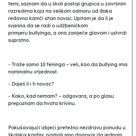
temi, saznam da u školi postoji grupica u završnim
razredima koja na velikom odmoru od đaka
redovno kamči sitan novac. Upitam je da li je
svjesna da se radi o udžbeničkom
primjeru
bullyinga
, a ona zaniječe glavom i ustvrdi
suprotno.
- Traže samo 10 feninga – veli, kao da
bullying
ima
nominalnu vrijednost.
- Daješ li i ti novac?
- Kako, kad nemam? – odgovara, a po glasu
prepoznam da hvata krivinu.
Pokušavajući izbjeći pretežno nezdravu ponudu u
školskoj kantini, postigli smo dogovor da jednom