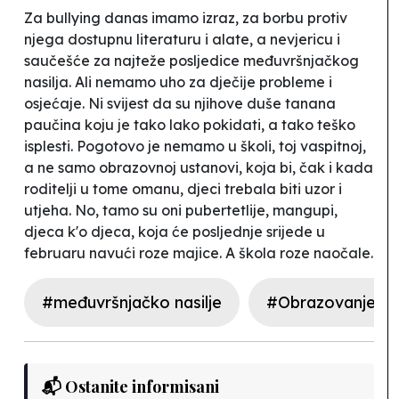
Za
bullying
danas imamo izraz, za borbu protiv
njega dostupnu literaturu i alate, a nevjericu i
saučešće za najteže posljedice međuvršnjačkog
nasilja. Ali nemamo uho za dječije probleme i
osjećaje. Ni svijest da su njihove duše tanana
paučina koju je tako lako pokidati, a tako teško
isplesti. Pogotovo je nemamo u školi, toj vaspitnoj,
a ne samo obrazovnoj ustanovi, koja bi, čak i kada
roditelji u tome omanu, djeci trebala biti uzor i
utjeha. No, tamo su oni pubertetlije, mangupi,
djeca k'o djeca, koja će posljednje srijede u
februaru navući roze majice. A škola roze naočale.
#međuvršnjačko nasilje
#Obrazovanje oč
📬 Ostanite informisani