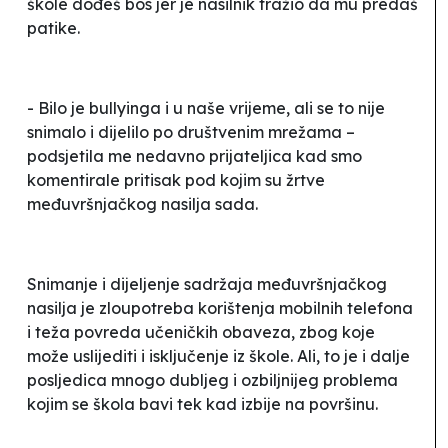
škole dođeš bos jer je nasilnik tražio da mu predaš
patike.
- Bilo je
bullyinga
i u naše vrijeme, ali se to nije
snimalo i dijelilo po društvenim mrežama –
podsjetila me nedavno prijateljica kad smo
komentirale pritisak pod kojim su žrtve
međuvršnjačkog nasilja sada.
Snimanje i dijeljenje sadržaja međuvršnjačkog
nasilja je zloupotreba korištenja mobilnih telefona
i teža povreda učeničkih obaveza, zbog koje
može uslijediti i isključenje iz škole. Ali, to je i dalje
posljedica mnogo dubljeg i ozbiljnijeg problema
kojim se škola bavi tek kad izbije na površinu.