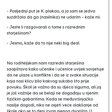
- Posljednji put je K. plakao, a ja sam se jedva
suzdržala da ga (nasilnika) ne udarim – kaže mi.
- Jeste li razgovarali o tome s razrednim
starješinom?
- Jesmo, kaže da to nije neki
big deal.
Na roditeljskom nam razredni starješina
saopštava kako učenike i učenice uvijek savjetuje
da ne ulaze u konflikte i da se iz svake situacije
koja nosi klicu bilo kakvog sukoba što prije
povuku. Školi je važno da su djeca sigurna, ali joj
je još važnije da se
belaji
ne događaju u njenim
fizičkim gabaritima. Kada se međuvršnjačko
nasilje dogodi, niko ne osjeti veće olakšanje od
škole ako se to desi izvan njenog dvorišta. U