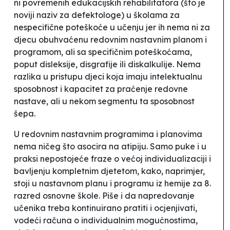
ni povremenih edukacijskih rehabilitatora (što je
noviji naziv za defektologe) u školama za
nespecifične poteškoće u učenju jer ih nema ni za
djecu obuhvaćenu redovnim nastavnim planom i
programom, ali sa specifičnim poteškoćama,
poput disleksije, disgrafije ili diskalkulije. Nema
razlika u pristupu djeci koja imaju intelektualnu
sposobnost i kapacitet za praćenje redovne
nastave, ali u nekom segmentu ta sposobnost
šepa.
U redovnim nastavnim programima i planovima
nema ničeg što asocira na atipiju. Samo puke i u
praksi nepostojeće fraze o
većoj individualizaciji i
bavljenju kompletnim djetetom
, kako, naprimjer,
stoji u nastavnom planu i programu iz hemije za 8.
razred osnovne škole. Piše i da
napredovanje
učenika treba kontinuirano pratiti i ocjenjivati,
vodeći računa o individualnim mogućnostima,