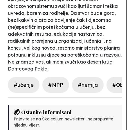
obrazovnom sistemu zvuči kao ljuti šamar i teška
uvreda, barem za roditelje. Da stvar bude gora,
bez ikakvih alata za bavljenje čak i djecom sa
(ne)specifičnim poteškoćama u učenju, bez
adekvatnih resursa, edukacije nastavnica,
radikalnih promjena u organizaciji učenja i, na
koncu, velikog novca, resorno ministarstvo planira
potpunu inkluziju djece sa poteškoćama u razvoju.
Ne znam za vas, ali meni zvuči kao deseti krug
Danteovog
Pakla
.
#učenje
#NPP
#hemija
#Obraz
📬 Ostanite informisani
Prijavite se na Školegijum newsletter i ne propustite
nijednu vijest.