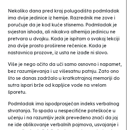
Nekoliko dana pred kraj polugodišta podmladak
ima dvije jedinice iz hemije. Razrednik me zove i
poručuje da je kod kuće
stisnemo
. Podmladak je
svjestan ishoda
,
ali nikakva alhemija jedinicu ne
pretvara u dvojku. Kada je ispitam o svakoj lekciji
zna dvije prosto proširene rečenice. Kada je
nastavnica prozove, iz usta ne izađe ni slovo.
Više je nego očito da uči samo osnovno i napamet,
bez razumijevanja i uz višesatnu patnju. Zato ono
što se danas zadržalo u kratkotrajnoj memoriji do
sutra ispari brže od kapljice vode na vrelom
šporetu.
Podmladak ima ispodprosječan indeks verbalnog
shvatanja. To spada u nespecifične poteškoće u
učenju i na razumljiv jezik prevedeno znači da joj
ne ide oblikovanje verbalnih pojmova, usvajanje i