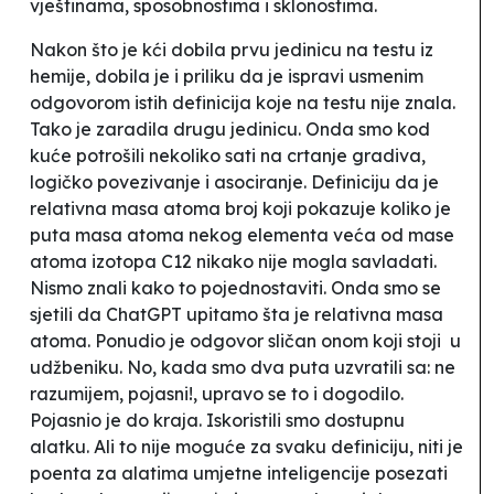
vještinama, sposobnostima i sklonostima
.
Nakon što je kći dobila prvu jedinicu na testu iz
hemije, dobila je i priliku da je ispravi usmenim
odgovorom istih definicija koje na testu nije znala.
Tako je zaradila drugu jedinicu. Onda smo kod
kuće potrošili nekoliko sati na crtanje gradiva,
logičko povezivanje i asociranje. Definiciju da je
relativna masa atoma broj koji pokazuje koliko je
puta masa atoma nekog elementa veća od mase
atoma izotopa C12 nikako nije mogla savladati.
Nismo znali kako to pojednostaviti. Onda smo se
sjetili da ChatGPT upitamo šta je relativna masa
atoma. Ponudio je odgovor sličan onom koji stoji u
udžbeniku. No, kada smo dva puta uzvratili sa: ne
razumijem, pojasni!, upravo se to i dogodilo.
Pojasnio je do kraja. Iskoristili smo dostupnu
alatku. Ali to nije moguće za svaku definiciju, niti je
poenta za alatima umjetne inteligencije posezati