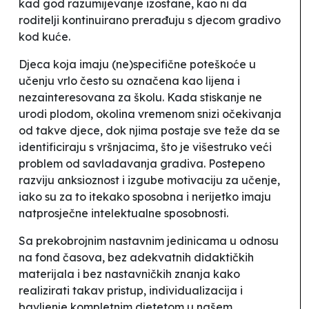
kad god razumijevanje izostane, kao ni da
roditelji kontinuirano prerađuju s djecom gradivo
kod kuće.
Djeca koja imaju (ne)specifične poteškoće u
učenju vrlo često su označena kao lijena i
nezainteresovana za školu. Kada
stiskanje
ne
urodi plodom, okolina vremenom snizi očekivanja
od takve djece, dok njima postaje sve teže da se
identificiraju s vršnjacima, što je višestruko veći
problem od savladavanja gradiva. Postepeno
razviju anksioznost i izgube motivaciju za učenje,
iako su za to itekako sposobna i nerijetko imaju
natprosječne intelektualne sposobnosti.
Sa prekobrojnim nastavnim jedinicama u odnosu
na fond časova, bez adekvatnih didaktičkih
materijala i bez nastavničkih znanja kako
realizirati takav pristup, individualizacija i
bavljenje kompletnim djetetom u našem