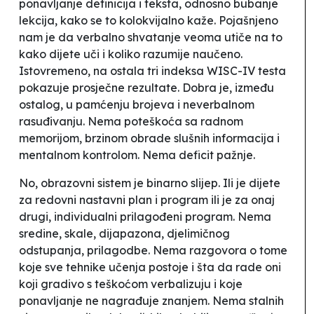
ponavljanje definicija i teksta, odnosno
bubanje
lekcija
, kako se to kolokvijalno kaže. Pojašnjeno
nam je da verbalno shvatanje veoma utiče na to
kako dijete uči i koliko razumije naučeno.
Istovremeno, na ostala tri indeksa WISC-IV testa
pokazuje prosječne rezultate. Dobra je, između
ostalog, u pamćenju brojeva i neverbalnom
rasuđivanju. Nema poteškoća sa radnom
memorijom, brzinom obrade slušnih informacija i
mentalnom kontrolom. Nema deficit pažnje.
No, obrazovni sistem je binarno slijep. Ili je dijete
za redovni nastavni plan i program ili je za onaj
drugi, individualni prilagođeni program. Nema
sredine, skale, dijapazona, djelimičnog
odstupanja, prilagodbe. Nema razgovora o tome
koje sve tehnike učenja postoje i šta da rade oni
koji gradivo s teškoćom verbalizuju i koje
ponavljanje ne nagrađuje znanjem. Nema stalnih