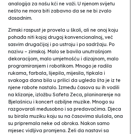
analogija za našu kći ne važi. U njenom svijetu
nešto ne mora biti zabavno da se ne bi zvalo
dosadnim.
Zimski raspust je provela u školi, ali ne onoj koju
pohađa niti kojoj drugoj konvencionalnoj, već
sasvim drugačijoj i po ustroju i po sadržaju. Po
nazivu – zimskoj. Malo se bavila unutrašnjom
dekoracijom, malo umjetnošću i dizajnom, malo
programiranjem i robotikom. Mnogo je radila
rukama, farbala, lijepila, mijesila, tipkala i
svakoga dana bila u prilici da ugleda šta je iz te
njene rabote nastalo. Između
časova
su ih vodili
na klizanje, izložbu Safeta Zeca, planinarenje na
Bjelašnicu i koncert ozbiljne muzike. Mnogo su
razgovarali međusobno i sa predavačima. Djeca
su birala muziku koju su na
časovima
slušala, ona
su pripremala neke od obroka. Nakon samo
mjesec vidljiva promjena. Želi da nastavi sa