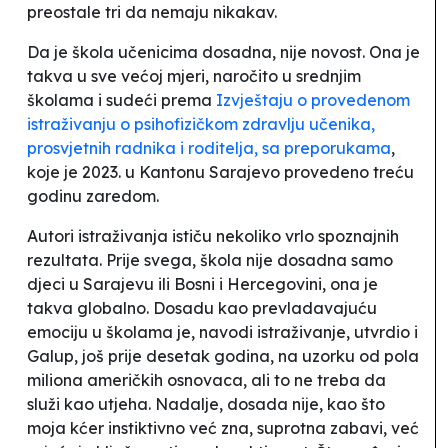
preostale tri da nemaju nikakav.
Da je škola učenicima dosadna, nije novost. Ona je
takva u sve većoj mjeri, naročito u srednjim
školama i sudeći prema
Izvještaju o provedenom
istraživanju o psihofizičkom zdravlju učenika,
prosvjetnih radnika i roditelja, sa preporukama
,
koje je 2023. u Kantonu Sarajevo provedeno treću
godinu zaredom.
Autori istraživanja ističu nekoliko vrlo spoznajnih
rezultata. Prije svega, škola nije dosadna samo
djeci u Sarajevu ili Bosni i Hercegovini, ona je
takva globalno. Dosadu kao prevladavajuću
emociju u školama je, navodi istraživanje, utvrdio i
Galup, još prije desetak godina, na uzorku od pola
miliona američkih osnovaca, ali to ne treba da
služi kao utjeha. Nadalje, dosada nije, kao što
moja kćer instiktivno već zna, suprotna zabavi, već