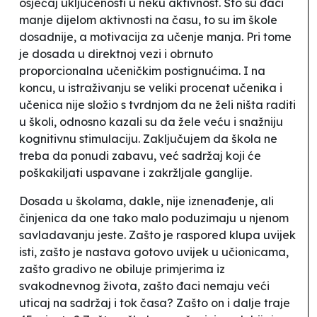
osjećaj uključenosti u neku aktivnost. Što su đaci
manje dijelom aktivnosti na času, to su im škole
dosadnije, a motivacija za učenje manja. Pri tome
je dosada u direktnoj vezi i obrnuto
proporcionalna učeničkim postignućima. I na
koncu, u istraživanju se veliki procenat učenika i
učenica nije složio s tvrdnjom da ne želi ništa raditi
u školi, odnosno kazali su da žele veću i snažniju
kognitivnu stimulaciju. Zaključujem da škola ne
treba da ponudi zabavu, već sadržaj koji će
poškakiljati uspavane i zakržljale ganglije.
Dosada u školama, dakle, nije iznenađenje, ali
činjenica da one tako malo poduzimaju u njenom
savladavanju jeste. Zašto je raspored klupa uvijek
isti, zašto je nastava gotovo uvijek u učionicama,
zašto gradivo ne obiluje primjerima iz
svakodnevnog života, zašto đaci nemaju veći
uticaj na sadržaj i tok časa? Zašto on i dalje traje