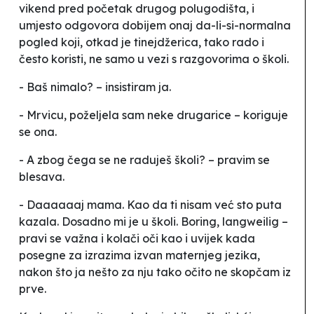
vikend pred početak drugog polugodišta, i
umjesto odgovora dobijem onaj
da-li-si-normalna
pogled koji, otkad je tinejdžerica, tako rado i
često koristi, ne samo u vezi s razgovorima o školi.
- Baš nimalo? – insistiram ja.
- Mrvicu, poželjela sam neke drugarice – koriguje
se ona.
- A zbog čega se ne raduješ školi? – pravim se
blesava.
- Daaaaaaj mama. Kao da ti nisam već sto puta
kazala. Dosadno mi je u školi.
Boring
,
langweilig
–
pravi se važna i kolači oči kao i uvijek kada
posegne za izrazima izvan maternjeg jezika,
nakon što ja nešto za nju tako očito ne skopčam iz
prve.