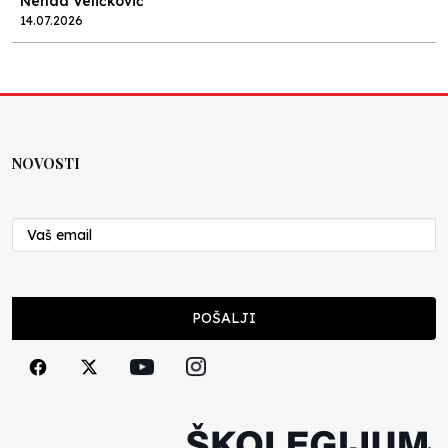
Nenad Veličković
14.07.2026
Lex specialis ravnopravnost
Nenad Veličković
10.07.2026
NOVOSTI
Moral u postocima
Nenad Veličković
19.06.2026
Ocjenjivanje od jedan do pet
POŠALJI
Nenad Veličković
16.06.2026
Postispitna depresija
Nenad Veličković