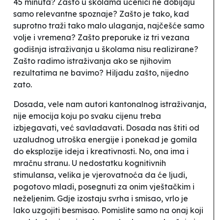
45 minuta? Zašto u školama učenici ne dobijaju
samo relevantne spoznaje? Zašto je tako, kad
suprotno traži tako malo ulaganja, najčešće samo
volje i vremena? Zašto preporuke iz tri vezana
godišnja istraživanja u školama nisu realizirane?
Zašto radimo istraživanja ako se njihovim
rezultatima ne bavimo? Hiljadu zašto, nijedno
zato.
Dosada, vele nam autori kantonalnog istraživanja,
nije emocija koju po svaku cijenu treba
izbjegavati, već savladavati. Dosada nas štiti od
uzaludnog utroška energije i ponekad je gomila
do eksplozije ideja i kreativnosti. No, ona ima i
mračnu stranu. U nedostatku kognitivnih
stimulansa, velika je vjerovatnoća da će ljudi,
pogotovo mladi, posegnuti za onim vještačkim i
neželjenim. Gdje izostaju svrha i smisao, vrlo je
lako uzgojiti besmisao. Pomislite samo na onaj koji