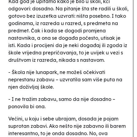
Kad god je upitamo kako je bilo u školi, kći
odgovori: dosadno. Na pitanje šta ste radili u školi,
gotovo bez izuzetka uzvrati: ništa posebno. I tako
godinama, iz razreda u razred, s predmeta na
predmet. Čak i kada se dogodi promjena
nastavnika, a ona se događa počesto, utisak je
isti. Kada i procijeni da je neki događaj ili zgoda iz
škole vrijedna prepričavanja, to je uvijek u vezi s
društvom iz razreda, nikada s nastavom.
- Škola nije lunapark, ne možeš očekivati
neprestanu zabavu – uzvratila sam više puta na
njen doživljaj škole.
- I ne tražim zabavu, samo da nije dosadno –
ponovila bi ona.
Većini, u koju i sebe ubrajam, dosada je pojam
suprotan zabavi. Ako nešto nije zabavno ili barem
interesantno, to je onda dosadno. No, ova