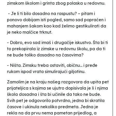
zimskom školom i grinta zbog polaska u redovnu.
- Je li ti bilo dosadno na raspustu? – pitam i
ponovo dobijam isti pogled, samo sad popraćen i
mahanjem šakom kao kad želimo gestikulirati da
je neko malčice trknut.
- Dobro, evo sad imaš i drugačije iskustvo. Šta bi ti
to prekopirala iz zimske u redovnu školu, pa da ti
ne bude toliko dosadno na časovima?
- Ništa. Zimsku treba ostaviti,
običnu
... i pređe
rukom ispod vrata simulirajući giljotinu.
Zamolim je na kraju našeg razgovora da upita pet
prijateljica s kojima se ujutro dopisivala je li i njima
škola dosadna i šta bi učinile da tako ne bude.
Svih pet je odgovorilo potvrdno, jedna bi skratila
časove i ukinula nekoliko predmeta. Jedna je
rekla na da prvu nema
pametan
prijedlog, a