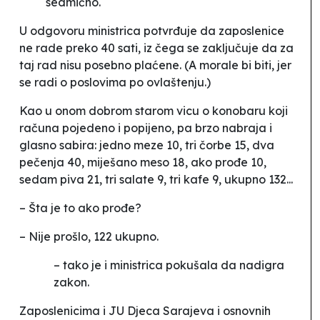
sedmično.
U odgovoru ministrica potvrđuje da zaposlenice
ne rade preko 40 sati, iz čega se zaključuje da za
taj rad nisu posebno plaćene. (A morale bi biti, jer
se radi o poslovima po ovlaštenju.)
Kao u onom dobrom starom vicu o konobaru koji
računa pojedeno i popijeno, pa brzo nabraja i
glasno sabira: jedno meze 10, tri čorbe 15, dva
pečenja 40, miješano meso 18, ako prođe 10,
sedam piva 21, tri salate 9, tri kafe 9, ukupno 132...
– Šta je to
ako prođe
?
– Nije prošlo, 122 ukupno.
– tako je i ministrica pokušala da nadigra
zakon.
Zaposlenicima i JU Djeca Sarajeva i osnovnih