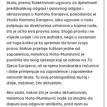
škola, prema Kolektivnom ugovoru za djelatnosti
predškolskog odgoja i osnovnog odgoja i
obrazovanja u Kantonu Sarajevo, poslodavac je
Vlada Kantona Sarajevo, iako ugovore o radu
potpisuju sa direktorima ustanova u kojima rade,
što je očito siva pravna zona. Stoga pravila i ne
vrijede uvijek i za sve jednako, nego u zavisnosti
od toga koliko je ko spreman da brani svoja
prava.
Nakon prijetnje tužbom jedne od
zaposlenica, ministrica Hota-Muminović je
poništila dio svog rješenja koji se odnosi na JU
Djeca Sarajeva, ali se njena konobarska računica
i dalje primjenjuje na zaposlenice i zaposlenike
osnovnih škola. To ovaj prošlogodišnji slučaj i
dalje, nažalost, čini aktuelnim.
Ako sada, nakon što je ovako aktuelizovan,
ministrica Hota-Muminović nađe za shodno da
dopuni svoj odgovor sindikatu, pred njom su