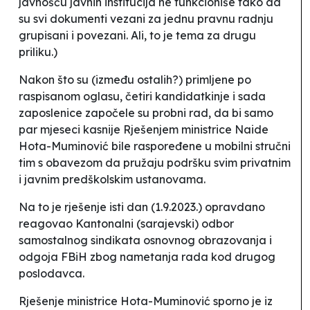
javnošću javnih institucija ne funkcioniše tako da
su svi dokumenti vezani za jednu pravnu radnju
grupisani i povezani. Ali, to je tema za drugu
priliku.)
Nakon što su (između ostalih?) primljene po
raspisanom oglasu, četiri kandidatkinje i sada
zaposlenice započele su probni rad, da bi samo
par mjeseci kasnije Rješenjem ministrice Naide
Hota-Muminović bile raspoređene u mobilni stručni
tim s obavezom da
pružaju podršku svim privatnim
i javnim predškolskim ustanovama
.
Na to je rješenje isti dan (1.9.2023.) opravdano
reagovao Kantonalni (sarajevski) odbor
samostalnog sindikata osnovnog obrazovanja i
odgoja FBiH zbog
nametanja rada kod drugog
poslodavca
.
Rješenje ministrice Hota-Muminović sporno je iz