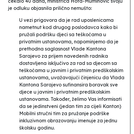
čekalo 40 dana, ministrica Hota-Muminović svoju
je odluku objasnila prilično nemušto:
U vezi prigovora da je rad uposlenicama
nametnut kod drugog poslodavca kako bi
pružali podršku djeci sa teškoćama u
privatnim ustanovama, napominjemo da je
prethodna saglasnost Vlade Kantona
Sarajevo za prijem navedenih radnika
dostavljena isključivo za rad sa djecom sa
teškoćama u javnim i privatnim predškolskim
ustanovama, uvažavajući činjenicu da Vlada
Kantona Sarajevo sufinansira boravak sve
djece u javnim i privatnim predškolskim
ustanovama. Također, želimo Vas informisati
da se jedinstveni (jedan tim za cijeli Kanton)
Mobilni stručni tim za pružanje podrške
inkluzivnom obrazovanju imenuje za jednu
školsku godinu.