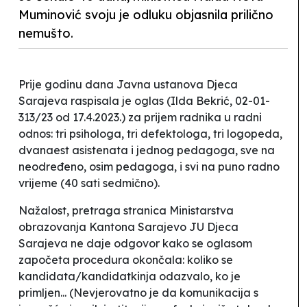
Muminović svoju je odluku objasnila prilično
nemušto.
Prije godinu dana Javna ustanova Djeca
Sarajeva raspisala je oglas (Ilda Bekrić, 02-01-
313/23 od 17.4.2023.) za prijem radnika u radni
odnos: tri psihologa, tri defektologa, tri logopeda,
dvanaest asistenata i jednog pedagoga, sve na
neodređeno, osim pedagoga, i svi na puno radno
vrijeme (40 sati sedmično).
Nažalost, pretraga stranica Ministarstva
obrazovanja Kantona Sarajevo JU Djeca
Sarajeva ne daje odgovor kako se oglasom
započeta procedura okončala: koliko se
kandidata/kandidatkinja odazvalo, ko je
primljen... (Nevjerovatno je da komunikacija s