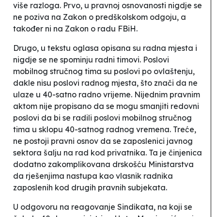
više razloga. Prvo, u pravnoj osnovanosti nigdje se
ne poziva na Zakon o predškolskom odgoju, a
također ni na Zakon o radu FBiH.
Drugo, u tekstu oglasa opisana su radna mjesta i
nigdje se ne spominju
radni timovi
.
Poslovi
mobilnog stručnog tima su poslovi po ovlaštenju,
dakle nisu poslovi radnog mjesta, što znači da ne
ulaze u 40-satno radno vrijeme. Nijednim pravnim
aktom nije propisano da se mogu smanjiti redovni
poslovi da bi se radili poslovi mobilnog stručnog
tima u sklopu 40-satnog radnog vremena. Treće,
ne postoji pravni osnov da se zaposlenici javnog
sektora
šalju
na rad kod privatnika. Ta je činjenica
dodatno zakomplikovana drskošću Ministarstva
da
rješenjima
nastupa kao
vlasnik
radnika
zaposlenih kod drugih pravnih subjekata.
U odgovoru na reagovanje Sindikata, na koji se