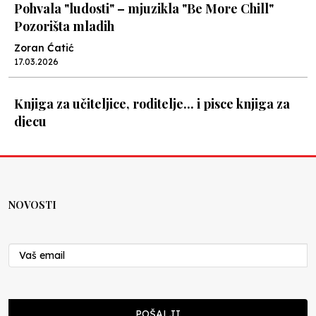
Pohvala "ludosti" – mjuzikla "Be More Chill"
Pozorišta mladih
Zoran Ćatić
17.03.2026
Knjiga za učiteljice, roditelje... i pisce knjiga za
djecu
Nenad Veličković
08.03.2026
U Sarajevu, o obrazovanju u budućnosti / o
NOVOSTI
obrazovanju i budućnosti
Školegijum redakcija
27.11.2025
U Jajcu, o zajedničkoj jezgri
POŠALJI