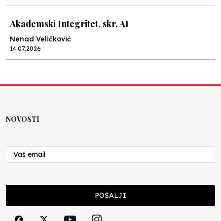
Akademski Integritet, skr. AI
Nenad Veličković
14.07.2026
Lex specialis ravnopravnost
Nenad Veličković
10.07.2026
NOVOSTI
Moral u postocima
Nenad Veličković
19.06.2026
Ocjenjivanje od jedan do pet
POŠALJI
Nenad Veličković
16.06.2026