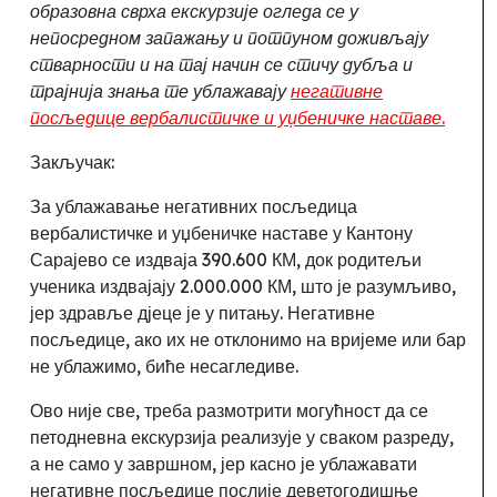
образовна сврха екскурзије огледа се у
непосредном запажању и потпуном доживљају
стварности и на тај начин се стичу дубља и
трајнија знања те ублажавају
негативне
посљедице вербалистичке и уџбеничке наставе
.
Закључак:
За ублажавање негативних посљедица
вербалистичке и уџбеничке наставе у Кантону
Сарајево се издваја 390.600 КМ, док родитељи
ученика издвајају 2.000.000 КМ
,
што је разумљиво,
јер здравље дјеце је у питању. Негативне
посљедице, ако их не отклонимо на вријеме или бар
не ублажимо
,
биће несагледиве.
Ово није све, треба размотрити могућност да се
петодневна екскурзија реализује у сваком разреду,
а не само у завршном, јер касно је ублажавати
негативне посљедице послије деветогодишње