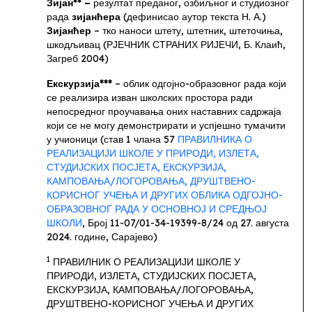
Зијан** –
резултат преданог, озбиљног и студиозног
рада
зијанћера
(
дефинисао аутор текста Н.
А.
)
Зијанћер
– тко наноси штету, штетник, штеточиња,
шкодљивац (РЈЕЧНИК СТРАНИХ РИЈЕЧИ, Б. Клаић,
Загреб 2004)
Екскурзија***
– облик одгојно-образовног рада који
се реализира изван школских простора ради
непосредног проучавања оних наставних садржаја
који се не могу демонстрирати и успјешно тумачити
у учионици (став 1 члана 57
ПРАВИЛНИКА О
РЕАЛИЗАЦИЈИ ШКОЛЕ У ПРИРОДИ, ИЗЛЕТА,
СТУДИЈСКИХ ПОСЈЕТА, ЕКСКУРЗИЈА,
КАМПОВАЊА/ЛОГОРОВАЊА, ДРУШТВЕНО-
КОРИСНОГ УЧЕЊА И ДРУГИХ ОБЛИКА ОДГОЈНО-
ОБРАЗОВНОГ РАДА У ОСНОВНОЈ И СРЕДЊОЈ
ШКОЛИ
, Број 11-07/01-34-19399-8/24 од
27. августа
2024. године
, Сарајево)
1
ПРАВИЛНИК О РЕАЛИЗАЦИЈИ ШКОЛЕ У
ПРИРОДИ, ИЗЛЕТА, СТУДИЈСКИХ ПОСЈЕТА,
ЕКСКУРЗИЈА, КАМПОВАЊА/ЛОГОРОВАЊА,
ДРУШТВЕНО
-
КОРИСНОГ УЧЕЊА И ДРУГИХ