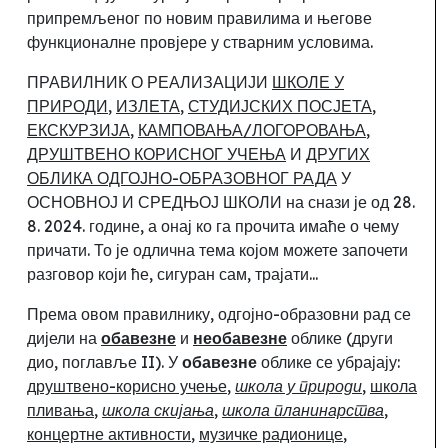
припремљеног по новим правилима и његове
функционалне провјере у стварним условима.
ПРАВИЛНИК О РЕАЛИЗАЦИЈИ
ШКОЛЕ У
ПРИРОДИ
,
ИЗЛЕТА
,
СТУДИЈСКИХ ПОСЈЕТА
,
ЕКСКУРЗИЈА
,
КАМПОВАЊА/ЛОГОРОВАЊА
,
ДРУШТВЕНО КОРИСНОГ УЧЕЊА
И
ДРУГИХ
ОБЛИКА ОДГОЈНО-ОБРАЗОВНОГ РАДА
У
ОСНОВНОЈ И СРЕДЊОЈ ШКОЛИ на снази је од 28.
8.
2024. године, а онај ко га
прочита имаће о чему
причати. То је одлична тема којом можете започети
разговор који ће
,
сигуран сам, трајати...
Према овом правилнику,
одгојно-образовни рад се
дијели на
обавезне
и
необавезне
облике (други
дио, поглавље II). У
обавезне
облике се убрајају:
друштвено-корисно учење
,
школа у природи
,
школа
пливања
,
школа скијања
,
школа планинарства
,
концертне активности
,
музичке радионице
,