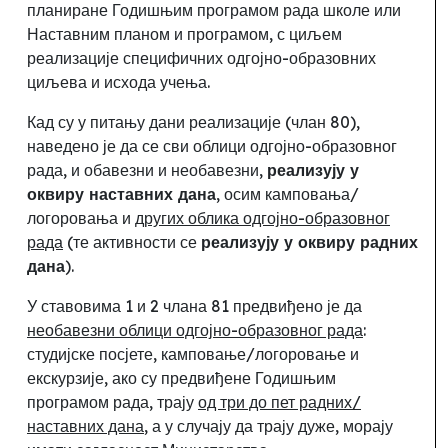
планиране Годишњим програмом рада школе или
Наставним планом и програмом, с циљем
реализације специфичних одгојно-образовних
циљева и исхода учења.
Кад су у питању дани реализације (члан 80),
наведено је да се сви облици одгојно-образовног
рада, и обавезни и необавезни
,
реализују у
оквиру наставних дана
, осим камповања/
логоровања и
других облика одгојно-образовног
рада
(те активности се
реализују у оквиру радних
дана
).
У ставовима 1 и 2 члана 81 предвиђено је да
необавезни облици одгојно-образовног рада
:
студијске посјете, камповање/логоровање и
екскурзије, ако су предвиђене Годишњим
програмом рада
, трају
од три до пет радних/
наставних дана
, а у случају да трају дуже, морају