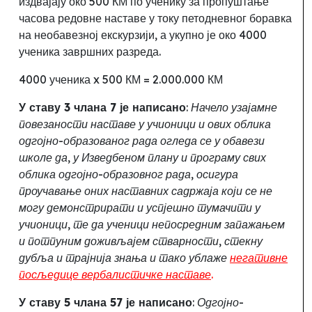
издвајају око 500 КМ по ученику за пропуштање
часова редовне наставе у току петодневног боравка
на необавезној екскурзији, а укупно је око 4000
ученика завршних разреда.
4000 ученика x 500 КМ = 2.000.000 КМ
У ставу 3 члана 7 је написано
:
Начело узајамне
повезаности наставе у учионици и ових облика
одгојно-образованог рада огледа се у обавези
школе да, у Изведбеном плану и програму свих
облика одгојно-образовног рада, осигура
проучавање оних наставних садржаја који се не
могу демонстрирати и успјешно тумачити у
учионици, те да ученици непосредним запажањем
и потпуним доживљајем стварности, стекну
дубља и трајнија знања и тако ублаже
негативне
посљедице вербалистичке наставе
.
У ставу 5 члана 57 је написано
:
Одгојно-