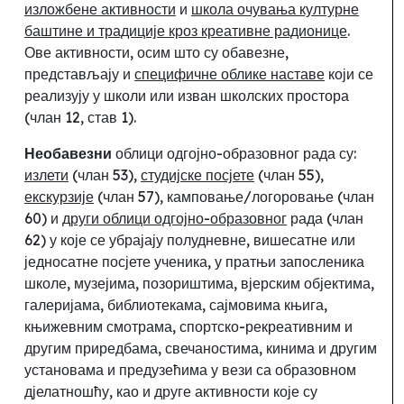
изложбене активности
и
школа очувања културне
баштине и традиције кроз креативне радионице
.
Ове
активности, осим што су обавезне
,
представљају и
специфичне облике наставе
који се
реализују у школи или изван школских простора
(члан 12, став 1).
Необавезни
облици одгојно-образовног рада су:
излети
(члан 53),
студијске посјете
(члан 55),
екскурзије
(члан 57), камповање/логоровање (члан
60) и
други облици одгојно-образовног
рада (члан
62) у које се убрајају полудневне, вишесатне или
једносатне посјете ученика
, у пратњи запосленика
школе,
музејима, позориштима, вјерским објектима,
галеријама, библиотекама, сајмовима књига,
књижевним смотрама, спортско-рекреативним и
другим приредбама, свечаностима, кинима и другим
установама и предузећима у вези са образовном
дјелатношћу, као и друге активности које су