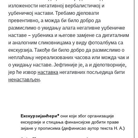
изложености негативној вербалистичкој и
уџбеничкој настави. Требамо дјеловати
превентивно, а можда би било добро да
размислимо о укидању алата негативне уџбеничке
наставе
–
уџбеника и његове замјене са дигиталним
и аналогним сликовницама у виду фотоалбума са
екскурзија. Такође би било добро да размислимо о
неплаћању нереализованих часова или можда чак и
о укидању наставе. Јефтиније је, а и дјелотворније
,
јер ће извор
наставка
негативних посљедица бити
ненастављен
.
Екскурзијанћери*
они који
због организације
екскурзије и стицања финансијске добити праве
зијане у прописима (дефинисао аутор текста Н.
А.)