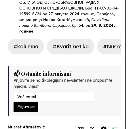
ОБЛИКА ОДГОЈНО-ОБРАЗОВНОГ РАДА У
ОСНОВНОЈ И СРЕДЊОЈ ШКОЛИ, Број 11-07/01-34-
19399-8/24 од
27. августа 2024. године
,
Сарајево,
министрица Наида Хота-Муминовић,
Службене
новине Кантона Сарајево
, бр. 34, од
29.
8.
2024.
године
#kolumna
#Kvaritmetika
#Nusret 
📬 Ostanite informisani
Prijavite se na Školegijum newsletter i ne propustite
nijednu vijest.
Prijavi se
Nusret Ahmetović