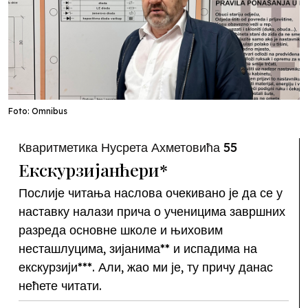
Foto: Omnibus
Кваритметика Нусрета Ахметовића 55
Екскурзијанћери*
Послије читања наслова очекивано је да се у
наставку налази прича о ученицима завршних
разреда основне школе и њиховим
несташлуцима, зијанима** и испадима на
екскурзији***. Али, жао ми је, ту причу данас
нећете читати.