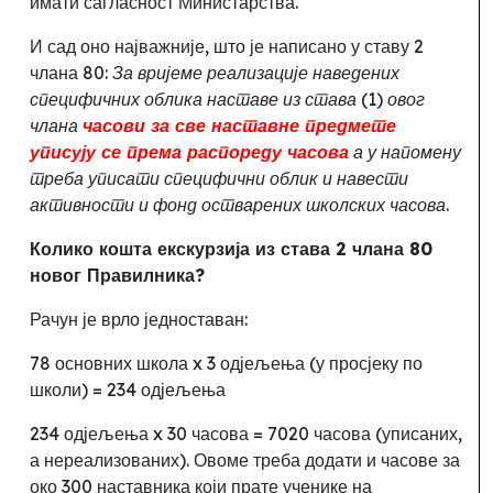
имати сагласност Министарства.
И сад оно најважније, што је написано у ставу 2
члана 80:
За вријеме реализације наведених
специфичних облика наставе из става (1) овог
члана
часови за све наставне предмете
уписују се према распореду часова
а у напомену
треба уписати специфични облик и навести
активности и фонд остварених школских часова.
Колико кошта екскурзија из става 2 члана 80
новог Правилника?
Рачун је врло једноставан:
78 основних школа x 3 одјељења (у просјеку по
школи) = 234 одјељења
234 одјељења x 30 часова = 7020 часова (уписаних,
а нереализованих). Овоме треба додати и часове за
око 300 наставника који прате ученике на