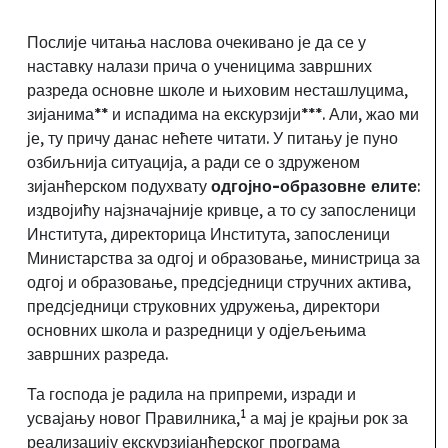
Послије читања наслова очекивано
је да се у
наставку налази прича о ученицима завршних
разреда основне школе и њиховим несташлуцима,
зијанима** и испадима на екскурзији***
. Али, жао ми
је,
ту причу данас нећете читати. У питању је пуно
озбиљнија ситуација, а ради се о здруженом
зијанћерском подухвату
одгојно-образовне елите
:
издвојићу најзначајније кривце, а то су запосленици
Института, директорица Института, запосленици
Министарства за одгој и образовање, министрица за
одгој и образовање, предсједници стручних актива,
предсједници струковних удружења, директори
основних школа и разредници у одјељењима
завршних разреда.
Та
господа је радила на припреми, изради и
1
усвајању новог
Правилника
,
а мај је крајњи рок за
реализацију екскурзијанћерског програма