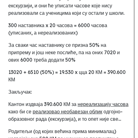
екскурзији, и они ће уписати часове које нису
реализовали са ученицима који су остали у школи.
300 наставника x 20 часова = 6000 часова
(уписаних, а нереализованих)
За сваки час наставнику се призна 50% на
припрему и још неке послиће
,
па на оних 7020 и
ових 6000 треба додати 50%
13020 + 6510 (50%) = 19.530 x цца 20 КМ = 390.600
КМ
Закључак:
Кантон издваја 390.600 КМ за
нереализацију часова
како би се
реализовао необавезан облик
одгојно-
образовног рада (екскурзија)
, и то опет није све...
Родитељи (од којих већина прима минималац)