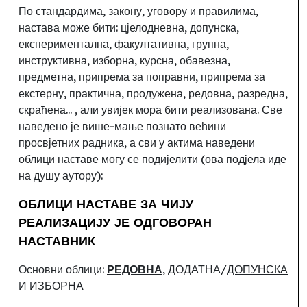
По стандардима, закону, уговору и правилима
,
настава може бити:
цјелодневна, допунска,
експериментална, факултативна, групна,
инструктивна, изборна, курсна, обавезна,
предметна, припрема за поправни, припрема за
екстерну, практична, продужена,
редовна, разредна,
скраћена
... , али увијек мора бити реализована. Све
наведено је више-мање познато већини
просвјетних радника, а сви у актима наведени
облици наставе могу се подијелити (ова подјела иде
на душу аутору):
ОБЛИЦИ НАСТАВЕ ЗА ЧИЈУ
РЕАЛИЗАЦИЈУ ЈЕ ОДГОВОРАН
НАСТАВНИК
Основни облици:
РЕДОВНА
, ДОДАТНА/
ДОПУНСКА
И ИЗБОРНА