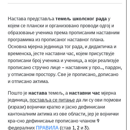
Настава представља
темељ школског рада
у
којем се плански и организовано проводи одгој и
образовање ученика према прописаним наставним
програмима из прописаног наставног плана.
Основна мјерна јединица тог рада, и дидактичка и
временска
, јесте наставни час,
којем присуствује
прописани број ученика
и ученица, а који реализује
прописано стручно лице – наставник у про..., пардон,
у отписаном простору. Све је прописано, дописано
и отписано актима.
Пошто је
настава
темељ, а
наставни час
мјерна
јединица
,
поставља се питање
да ли су ови појмови
(изрази) војнички кратко и јасно дефинисани
кантоналним актима из ове области, јер је војнички
кра-сно дефинисање прописано чланом 9
федералних
ПРАВИЛА
(став 1, 2 и 3).