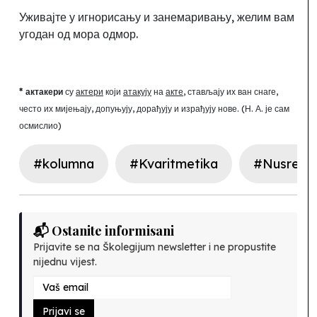
Уживајте у игнорисању и занемаривању
,
желим вам
угодан од мора одмор.
* актакери
су
актери
који
атакују
на
акте
, стављају их ван снаге,
често их мијењају, допуњују, дорађују и израђују нове. (Н.
А. је сам
осмислио)
#kolumna
#Kvaritmetika
#Nusret 
📬 Ostanite informisani
Prijavite se na Školegijum newsletter i ne propustite
nijednu vijest.
Prijavi se