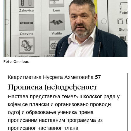
Foto: Omnibus
Кваритметика Нусрета Ахметовића 57
Прописна (не)одређеност
Настава представља темељ школског рада у
којем се плански и организовано проводи
одгој и образовање ученика према
прописаним наставним програмима из
прописаног наставног плана.