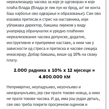
нереализацију часова за које је одговоран и које
плаћа Влада (Влада је лик пун ко брод, ал' не конта
баш најбоље ово одвајање и образовање). Све ово
изазива притисак и стрес на наставника
,
који
ублажава директор, бакшиш лијеком у виду
унапријед обрачунатих и уредно плаћених
нереализованих часова допунске, додатне,
инструктивне и припремне наставе, а неки чак у
зависности од стреса и притиска и часове секција
инкасирају. Добар бакшиш, више од 10% на сваку
плату.
2.000 радника x 10% x 12 мјесеци =
4.800.000 КМ
Непримјетно, неупадљиво, неуочљиво и
неизрачунљиво, јер сви прате токове новца, а нико
не прати токове часова
.
И да, има још један детаљ,
све ово треба покрити просјечном оцјеном и