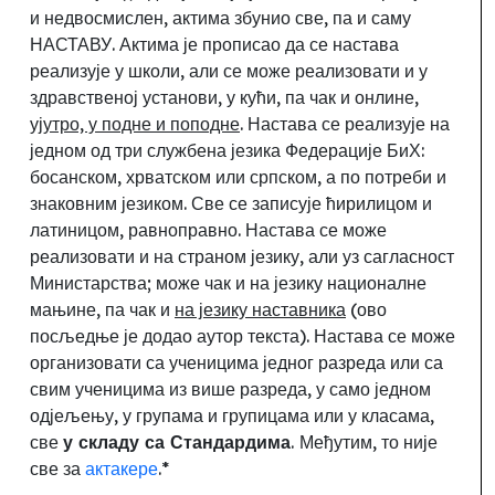
и недвосмислен
,
актима збунио све, па и саму
НАСТАВУ. Актима је прописао да се настава
реализује у школи, али се може реализовати и у
здравственој установи, у кући, па чак и онлине,
ујутро, у подне и поподне
. Настава се реализује на
једном од три службена језика Федерације БиХ:
босанском, хрватском или српском, а по потреби и
знаковним језиком. Све се записује ћирилицом и
латиницом, равноправно. Настава се може
реализовати и на страном језику, али уз сагласност
Министарства
;
може чак и на језику националне
мањине
,
па чак и
на језику наставника
(ово
посљедње је додао аутор текста). Настава се може
организовати са ученицима једног разреда или са
свим ученицима из више разреда, у само једном
одјељењу, у групама и групицама или у класама,
све
у складу са Стандардима
.
Међутим, то није
све за
актакере
.
*