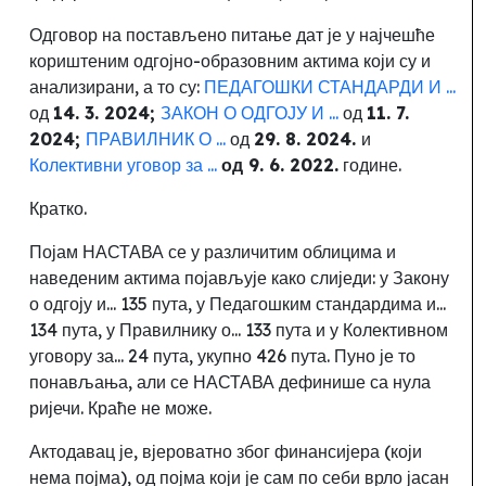
Одговор на постављено питање дат је у најчешће
кориштеним одгојно-образовним актима који су и
анализирани, а то су:
ПЕДАГОШКИ СТАНДАРДИ И ...
од
14.
3.
2024;
ЗАКОН О ОДГОЈУ И ...
од
11.
7.
2024;
ПРАВИЛНИК О ...
од
29.
8.
2024.
и
Колективни уговор за ...
од
9.
6.
2022.
године.
Кратко.
Појам НАСТАВА се у различитим облицима и
наведеним актима појављује како слиједи: у Закону
о одгоју и... 135 пута, у Педагошким стандардима и...
134 пута, у Правилнику о... 133 пута и у Колективном
уговору за... 24 пута, укупно 426 пута. Пуно је то
понављања, али се НАСТАВА дефинише са нула
ријечи. Краће не може.
Актодавац је, вјероватно због финансијера (који
нема појма), од појма који је сам по себи врло јасан