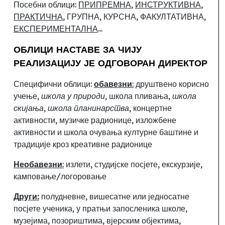
Посебни облици:
ПРИПРЕМНА
,
ИНСТРУКТИВНА
,
ПРАКТИЧНА
, ГРУПНА, КУРСНА, ФАКУЛТАТИВНА,
ЕКСПЕРИМЕНТАЛНА
...
ОБЛИЦИ НАСТАВЕ ЗА ЧИЈУ
РЕАЛИЗАЦИЈУ ЈЕ ОДГОВОРАН ДИРЕКТОР
Специфични облици:
обавезни
:
друштвено
корисно
учење,
школа у
природи
, школа пливања,
школа
скијања
,
школа планинарства
, концертне
активности, музичке радионице, изложбене
активности и школа очувања културне баштине и
традиције кроз креативне радионице
Необавезни
:
излети, студијске посјете, екскурзије,
камповање/логоровање
Други:
полудневне, вишесатне или једносатне
посјете ученика, у пратњи запосленика школе,
музејима, позориштима, вјерским објектима,