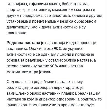
галеријама, сајмовима књига, библиотекама,
спортско-рекреативним, књижевним смотрама и
другим приредбама, свечаностима, кинима и другим
установама и предузећима у вези са образовном
дјелатношћу, као и друге активности које су
планиране
Редовна настава
је најважнија и одговорност је
наставника. Она чини око 90% од укупних
активности које се одвијају у школи и полазна је
основа за реализацију осталих облика наставе, а
готово половину од тих 90% чини настава
математике и три језика.
Сад долазе на ред облици наставе за чију
реализацију је одговоран директор, а то је
замишљено овако: наставник планира реализацију
наставе за коју је директор одговоран, а родитељ то
финансира. Наставник у исто вријеме остварује