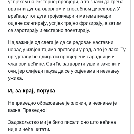
успјехом на екстерној провјери, а то значи да треба
вратити дуг одговорном и способном директору. У
враћању тог дуга тројезичари и математичари
оцјене фингирају, успјех трајно фризирају, а затим
се заротирају и екстерно поентирају.
Најважније од свега је да се редован наставни
нерад у извјештајима претвори у рад, а то је лако. Ту
представу ће одиграти провјерени сарадници и
чланови већине. Сви ће затворити уши и зачепити
очи, јер слиједи пауза да се у оцјенама и незнању
ужива
.
И
,
за крај
,
порука
Неправедно образовање је злочин, а незнање је
казна. Праведнa!
Задовољство ми је било писати оно што већина
није и неће читати.