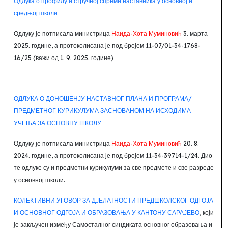
Одлука о профилу и стручној спреми наставника у основној и
средњој школи
Одлуку је потписала министрица
Наида-Хота Муминовић
3. марта
2025. године, а протоколисана је под бројем 11-07/01-34-1768-
16/25 (важи од 1.
9. 2025. године)
ОДЛУКА О ДОНОШЕНЈУ НАСТАВНОГ ПЛАНА И ПРОГРАМА/
ПРЕДМЕТНОГ КУРИКУЛУМА ЗАСНОВАНОМ НА ИСХОДИМА
УЧЕЊА ЗА ОСНОВНУ ШКОЛУ
Одлуку је потписала министрица
Наида-Хота Муминовић
20. 8.
2024. године, а протоколисана је под бројем 11-34-39714-1/24. Дио
те одлуке су и предметни курикулуми за све предмете и све разреде
у основној школи.
КОЛЕКТИВНИ УГОВОР ЗА ДЈЕЛАТНОСТИ ПРЕДШКОЛСКОГ ОДГОЈА
И ОСНОВНОГ ОДГОЈА И ОБРАЗОВАЊА У КАНТОНУ САРАЈЕВО
, који
је закључен између Самосталног синдиката основног образовања и