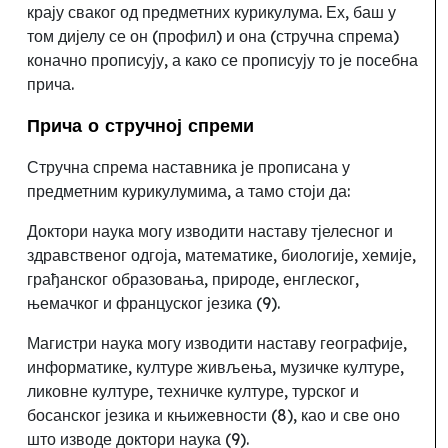
крају сваког од предметних курикулума. Ех, баш у
том дијелу се он (профил) и она (стручна спрема)
коначно прописују, а како се прописују то је посебна
прича.
Прича о стручној спреми
Стручна спрема наставника је прописана у
предметним курикулумима, а тамо стоји да:
Доктори наука могу изводити наставу тјелесног и
здравственог одгоја, математике, биологије, хемије,
грађанског образовања, природе, енглеског,
њемачког и француског језика (9).
Магистри наука могу изводити наставу географије,
информатике, културе живљења, музичке културе,
ликовне културе, техничке културе, турског и
босанског језика и књижевности (8)
,
као и све оно
што изводе доктори наука (9).