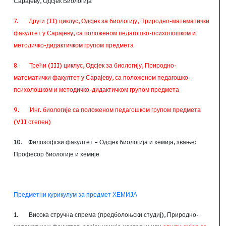
Сарајеву, Одсјек Биологија
7.
Други (II) циклус,
Одсјек за биологију, Природно-математички
факултет у Сарајеву, са положеном педагошко-психолошком и
методичко-дидактичком групом предмета
8.
Трећи (III) циклус,
Одсјек за биологију, Природно-
математички факултет у Сарајеву, са положеном педагошко-
психолошком и методичко-дидактичком групом предмета
9.
Инг. биологије са положеном педагошком групом предмета
(
VII
степен)
10.
Филозофски факултет –
Одсјек биологија и хемија, звање:
Професор биологије и хемије
Предметни курикулум за предмет ХЕМИЈА
1.
Висока стручна спрема (предболоњски студиј), Природно-