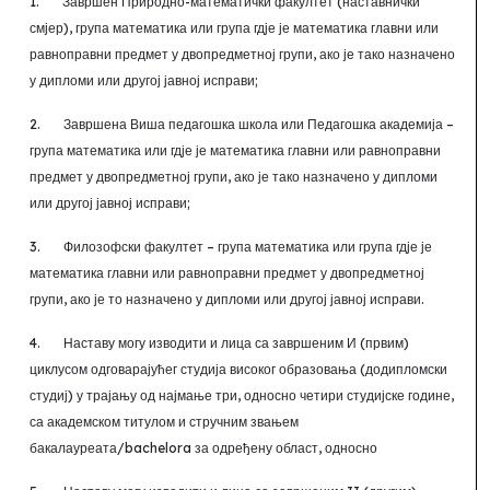
1.
Завршен Природно-
математички факултет (наставнички
смјер), група математика или група гдје је математика главни или
равноправни предмет у двопредметној групи, ако је тако назначено
у дипломи или другој јавној исправи;
2.
Завршена Виша педагошка школа или Педагошка академија –
група математика или гдје је математика главни или равноправни
предмет у двопредметној групи, ако је тако назначено у дипломи
или другој јавној исправи;
3.
Филозофски факултет –
група математика или група гдје је
математика главни или равноправни предмет у двопредметној
групи, ако је то назначено у дипломи или другој јавној исправи.
4.
Наставу могу изводити и лица са завршеним И (првим)
циклусом одговарајућег студија високог образовања (додипломски
студиј) у трајању од најмање три, односно четири студијске године,
са академском титулом и стручним звањем
бакалауреата/
bachelora
за одређену област, односно