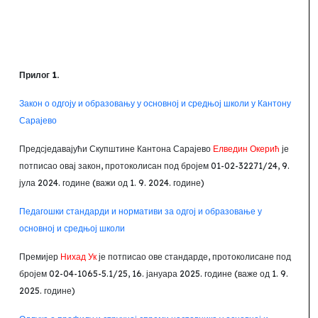
Прилог 1.
Закон о одгоју и образовању у основној и средњој школи у Кантону
Сарајево
Предсједавајући Скупштине Кантона Сарајево
Елведин Окерић
је
потписао овај закон, протоколисан под бројем 01-02-32271/24, 9.
јула 2024. године (важи од 1.
9. 2024. године)
Педагошки стандарди и нормативи за одгој и образовање у
основној и средњој школи
Премијер
Нихад Ук
је потписао ове стандарде, протоколисане под
бројем 02-04-1065-5.1/25, 16. јануара 2025. године (важе од 1.
9.
2025. године)