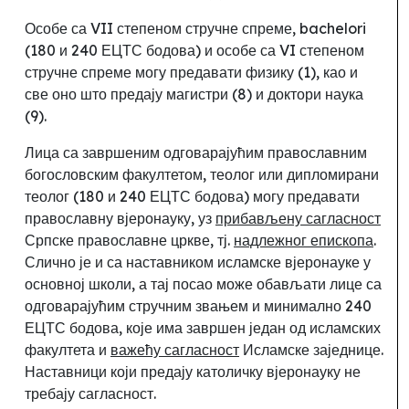
Особе са VII степеном стручне спреме,
bachelori
(180 и 240 ЕЦТС бодова) и особе са VI степеном
стручне спреме могу предавати физику (1)
,
као и
све оно што предају магистри (8) и доктори наука
(9).
Лица са завршеним одговарајућим православним
богословским факултетом, теолог или дипломирани
теолог (180 и 240 ЕЦТС бодова) могу предавати
православну вјеронауку, уз
прибављену сагласност
Српске православне цркве, тј.
надлежног епископа
.
Слично је и са
наставником исламске вјеронауке у
основној школи, а тај посао може обављати лице са
одговарајућим стручним звањем и минимално 240
ЕЦТС бодова, које има завршен један од исламских
факултета и
важећу сагласност
Исламске заједнице.
Наставници који предају католичку вјеронауку не
требају сагласност.