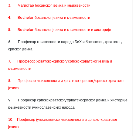
3.
Магистар босанског језика и књижевности
4.
Bachelor
босанског језика и књижевности
5.
Bachelor
босанског језика и књижевности и хисторије
6.
Професор књижевности народа БиХ и босанског, хрватског,
српског језика
7.
Професор хрватско-српског/српско-хрватског језика и
књижевности
8.
Професор књижевности и хрватско-српског/српско-хрватског
језика
9.
Професор српскохрватског/хрватскосрпског језика и хисторије
књижевности јужнославенских народа
10.
Професор југословенске књижевности и српско-хрватског
језика