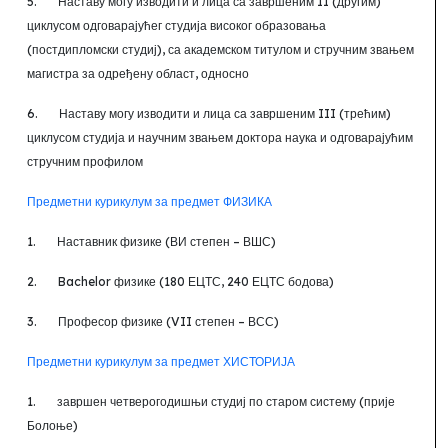
5.
Наставу могу изводити и лица са завршеним II
(другим)
циклусом одговарајућег студија високог образовања
(постдипломски студиј), са академском титулом и стручним звањем
магистра за одређену област, односно
6.
Наставу могу изводити и лица са завршеним III
(трећим)
циклусом студија и научним звањем доктора наука и одговарајућим
стручним профилом
Предметни курикулум за предмет ФИЗИКА
1.
Наставник физике (ВИ степен – ВШС)
2.
Bachelor
физике (180 ЕЦТС,
240 ЕЦТС бодова)
3.
Професор физике (VII степен – ВСС)
Предметни курикулум за предмет ХИСТОРИЈА
1.
завршен четверогодишњи студиј по старом систему (прије
Болоње)