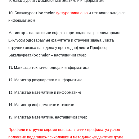
9. Бакалауреат/
bachelor
математике и информатике
10. Бакалауреат
bachelor
културе живљења
и техничког одгоја са
информатиком
Магистар –
наставнички смјер са претходно завршеним првим
циклусом одговарајућег факултета и стручног звања. Листа
стручних звања наведена у претходној листи Професор
Бакалауреат/
bachelor –
наставнички смјер
11. Магистар техничког одгоја и информатике
12. Магистар рачунарства и информатике
13. Магистар математике и информатике
14. Магистар информатике и технике
15. Магистар математике, наставнички смјер
Профили и стручне спреме ненаставничких профила, уз услов
положене педагошко-психолошке и методичко
-
дидактичке групе