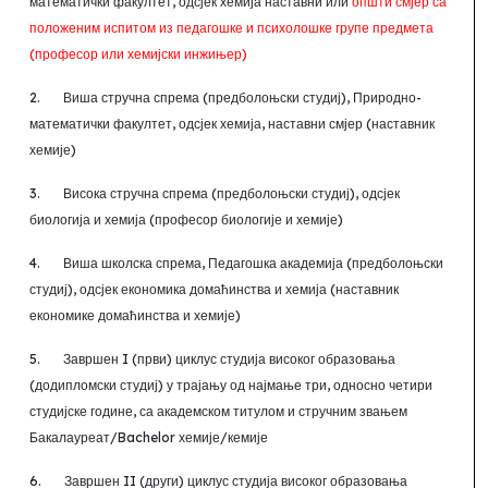
математички факултет, одсјек хемија наставни или
општи смјер са
положеним испитом из педагошке и психолошке групе предмета
(професор или хемијски инжињер)
2.
Виша стручна спрема (предболоњски студиј), Природно-
математички факултет, одсјек хемија
,
наставни смјер (наставник
хемије)
3.
Висока стручна спрема (предболоњски студиј), одсјек
биологија и хемија (професор биологије и хемије)
4.
Виша школска спрема, Педагошка академија (предболоњски
студиј), одсјек економика домаћинства и хемија (наставник
економике домаћинства и хемије)
5.
Завршен I
(први) циклус студија високог образовања
(додипломски студиј) у трајању од најмање три, односно четири
студијске године, са академском титулом и стручним звањем
Бакалауреат/
Bachelor
хемије/кемије
6.
Завршен II (други) циклус студија високог образовања