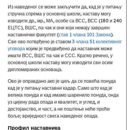
Из наведеног се може закључити да, кад је у питању
стручна спрема у основној школи
,
наставу могу
изводити др., мр., МА, особе са ВСС, ВСС (180 и 240
ЕЦТС), ВШС, па чак и они који немају завршен
наставнички факултет (
став 1 члана 101 Закона
).
Све ово потврђено је ставом
3 члана 51 колективног
уговора
којим је предвиђено да наставник може
имати ВСС, ВШС па чак и ССС. Кратко речено
, у
основној школи наставу могу изводити сви осим
дипломираних основаца.
Ово је оправдано ако је циљ да се повећа понуда
кад је у питању наставни кадар. Само што кад је
велика понуда и кад имамо шаренило понуда
,
онда
уз цијену рада опада и квалитет, и углед, и
достојанство, и част, а ни поштење неће проћи
боље
;
вриједност свега наведеног опада.
Профил наставника