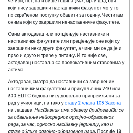
четири, пет, па и више година (МА, мр. и др.), ови
који нису завршили наставнички факултет могу то
по скраћеном поступку обавити за годину. Честитам
онима који су завршили ненаставничке факултете.
Овим актодавац или потцјењује наставнике и
наставничке факултете или прецјењује оне који су
завршили неки други факултет, а чини ми се да је и
прво и друго и треће у питању. И то није све,
актодавац наставља са провокативним ставовима у
актима.
Актодавац сматра да наставници са завршеним
наставничким факултетом и прикупљених 240 или
300 ЕЦТС бодова нису довољно припремљени за
рад у учионици, па тако у
ставу 2 члана 103 Закона
наглашава:
Наставник има обавезу припремити се
за обављање непосредног одгојно-образовног
рада, за час, односно наставну јединицу, као и
друге облике одгојно-образовног рада
.
Послије 18