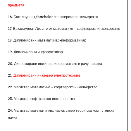
предмета
16. Бакалауреат/
bachelor
софтверског инжењерства
17. Бакалауреат/
bachelor
математике – софтверско инжењерство
18. Дипломирани математичар-информатичар
19. Дипломирани информатичар
20. Дипломирани инжињер информатике и рачунарства
21.
Дипломирани инжењер електротехнике
22. Магистар математике – софтверско инжењерство
23. Магистар софтверског инжењерства
24. Магистар математичких наука, смјер теоријска компјутерска
наука