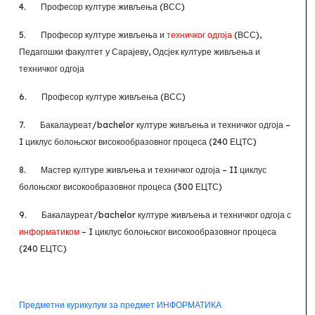
4.
Професор културе живљења (ВСС)
5.
Професор културе живљења и
техничког одгоја
(ВСС),
Педагошки факултет у Сарајеву, Одсјек културе живљења и
техничког одгоја
6.
Професор културе живљења (ВСС)
7.
Бакалауреат/
bachelor
културе живљења и техничког одгоја –
I циклус болоњског високообразовног процеса (240 ЕЦТС)
8.
Мастер културе живљења и техничког одгоја
–
II циклус
болоњског високообразовног процеса (300 ЕЦТС)
9.
Бакалауреат/
bachelor
културе живљења и техничког одгоја с
информатиком
–
I
циклус болоњског високообразовног процеса
(240 ЕЦТС)
Предметни курикулум за предмет ИНФОРМАТИКА