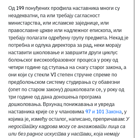
Од 199 понуђених профила наставника многи су
неадекватни, па или требају сагласност
министарства, или исламске заједнице, или
православне цркве или надлежног епископа, или
требају полагати одређену групу предмета. Некад је
потребна и одлука директора за рад, неки морају
наставити школовање и завршити други циклус
болоњског високообразовног процеса у року од
четири године од ступања на снагу старог закона, а
они који су стекли VI степен стручне спреме по
предболоњском систему студирања су обавезни
(опет по старом закону) дошколовати се, у року од
три године од дана доношења програма
дошколовања. Врхунац понижавања и увреда
наставника крије се у члановима
97 и 101 Закона
, у
којима је, између осталог,
написано, препричавам:
У
недостатку кадрова могу се ангажовати лица са
или без радног искуства у настави, која немају