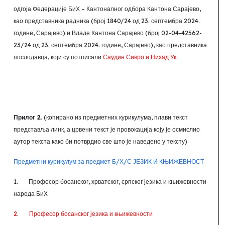
одгоја Федерације БиХ
– Кантоналног одбора Кантона Сарајево,
као представника радника (број 1840/24 од 23. септембра 2024.
године
,
Сарајево) и Владе Кантона Сарајево (број 02-04-42562-
23/24 од 23. септембра 2024. године
, Сарајево)
, као представника
послодавца, који су потписали
Саудин Сивро и Нихад Ук
.
Прилог 2.
(копирано из предметних курикулума, плави текст
представља линк, а црвени текст је провокација коју је осмислио
аутор текста како би потврдио све што је наведено у тексту)
Предметни курикулум за предмет Б/Х/С ЈЕЗИК И КЊИЖЕВНОСТ
1.
Професор босанског, хрватског, српског језика и књижевности
народа БиХ
2.
Професор босанског језика и књижевности