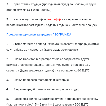
2.
први степен студија (трогодишњи студиј по Болоњи) и други
степен студија (3
+ 2 по Болоњи)
3.
наставници хисторије и
географије
са завршеном вишом
педагошком школом који већ раде низ година у наставном процесу
Предметни курикулум за предмет ГЕОГРАФИЈА
1.
Звање магистар природних наука из области географије, стиче
се у трајању од 4 семестра (двије академске године)
2.
Звање магистар географије стиче се завршетком другог
циклуса студија географије, наставнички смјер, у трајању од 2
семестра (једна академска година) и са остварених 60 ЕЦТС
3.
Звање професор географије и хисторије
4.
Завршен предболоњски четверогодишњи студиј
5.
Завршен 5-годишњи матични студиј Географије у образовању
(наставнички смјер): 3
+ 2 или 4 +
1 са остварених 300 ЕЦТС