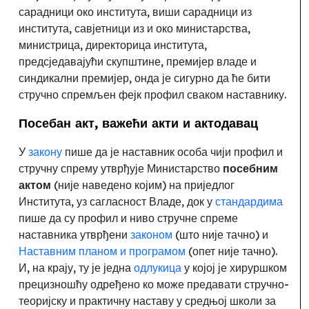
сарадници око института, виши сарадници из
института, савјетници из и око министарства,
министрица, директорица института,
предсједавајући скупштине, премијер владе и
синдикални премијер
,
онда је сигурно да ће бити
стручно спремљен фејк профил сваком наставнику.
Посебан
акт, важећи акти и актодавац
У
закону
пише да је наставник особа чији профил и
стручну спрему утврђује Министарство
посебним
актом
(није наведено којим) на приједлог
Института, уз сагласност Владе, док у
стандардима
пише да су профил и ниво стручне спреме
наставника утврђени
законом
(што није тачно) и
Наставним планом и програмом
(опет није тачно).
И, на крају, ту је једна
одлукица
у којој је хируршком
прецизношћу одређено ко може предавати стручно-
теоријску и практичну наставу у средњој школи за