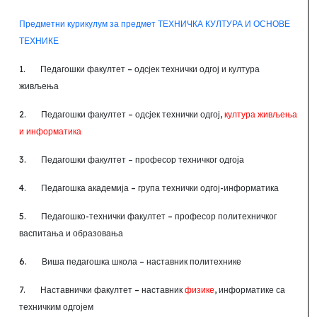
Предметни курикулум за предмет ТЕХНИЧКА КУЛТУРА И ОСНОВЕ
ТЕХНИКЕ
1.
Педагошки факултет –
одсјек технички одгој и култура
живљења
2.
Педагошки факултет –
одсјек технички одгој,
култура живљења
и информатика
3.
Педагошки факултет –
професор техничког одгоја
4.
Педагошка академија –
група технички одгој-информатика
5.
Педагошко-технички факултет
–
професор политехничког
васпитања и образовања
6.
Виша педагошка школа –
наставник политехнике
7.
Наставнички факултет –
наставник
физике
, информатике са
техничким одгојем