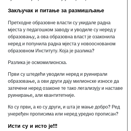
Закључак и питање за размишљање
Претходне образовне власти су укидале радна
мјеста у педагошком заводу и уводиле су неред у
образовању, а ова образовна власт је озаконила
неред и попунила радна мјеста у новооснованом
образовном Институту. Која је разлика?
Разлика је осмомилионска.
Први су штедећи уводили неред и руинирали
образовање, а ови други дају милионске износе да
затечени неред озаконе те тако легализују и наставе
руинирање, али квантитетније.
Ко су први, а ко су други,
и шта је мање добро
?
Ред
унеређен прописима или неред уредно прописан?
Исти су и исто је!!!