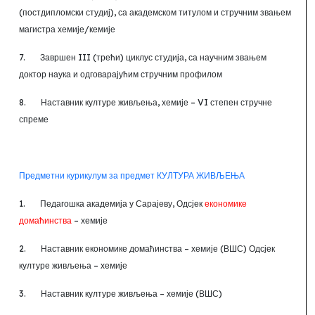
(постдипломски студиј),
са академском титулом и стручним звањем
магистра хемије/кемије
7.
Завршен III
(трећи) циклус студија, са научним звањем
доктор наука и одговарајућим стручним профилом
8.
Наставник културе живљења, хемије – VI степен стручне
спреме
Предметни курикулум за предмет КУЛТУРА ЖИВЉЕЊА
1.
Педагошка академија у Сарајеву,
Одсјек
економике
домаћинства
–
хемије
2.
Наставник економике домаћинства – хемије (ВШС) Одсјек
културе живљења – хемије
3.
Наставник културе живљења – хемије (ВШС)