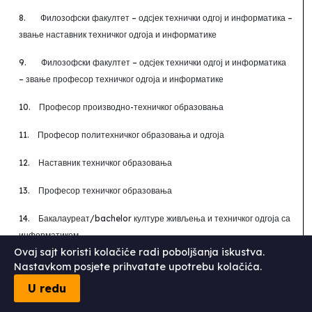
8.
Филозофски факултет –
одсјек технички одгој и информатика
–
звање наставник техничког одгоја и информатике
9.
Филозофски факултет –
одсјек технички одгој и информатика
– звање професор техничког одгоја и информатике
10.
Професор производно-техничког образовања
11.
Професор политехничког образовања и одгоја
12.
Наставник техничког образовања
13.
Професор техничког образовања
14.
Бакалауреат/
bachelor
културе живљења и техничког одгоја са
информатиком
Ovaj sajt koristi kolačiće radi poboljšanja iskustva.
15.
Bachelor
информатике и технике
Nastavkom posjete prihvatate upotrebu kolačića.
U redu
16.
Магистар техничког одгоја и информатике