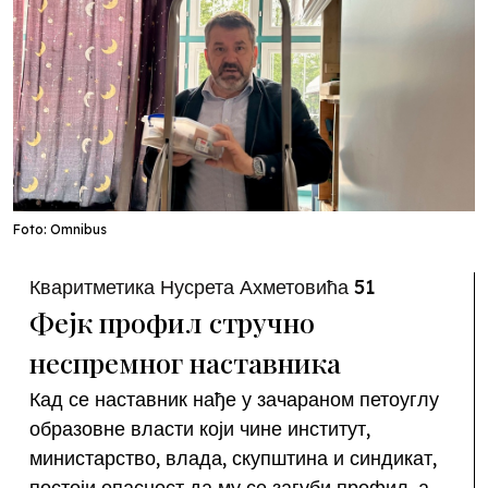
Foto: Omnibus
Кваритметика Нусрета Ахметовића 51
Фејк профил стручно
неспремног наставника
Кад се наставник нађе у зачараном петоуглу
образовне власти који чине институт,
министарство, влада, скупштина и синдикат,
постоји опасност да му се загуби профил, а