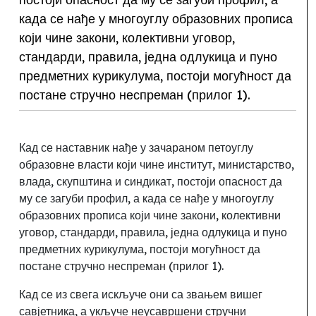
када се нађе у многоуглу образовних прописа
који чине закони, колективни уговор,
стандарди, правила, једна одлукица и пуно
предметних курикулума, постоји могућност да
постане стручно неспреман (прилог 1).
Кад се наставник нађе у зачараном петоуглу
образовне власти који чине институт, министарство,
влада, скупштина и синдикат
,
постоји опасност да
му се загуби профил, а када се нађе у многоуглу
образовних прописа који чине закони, колективни
уговор, стандарди, правила, једна одлукица и пуно
предметних курикулума, постоји могућност да
постане стручно неспреман (прилог 1).
Кад се из свега искључе они са звањем вишег
савјетника, а укључе неусавршени стручни