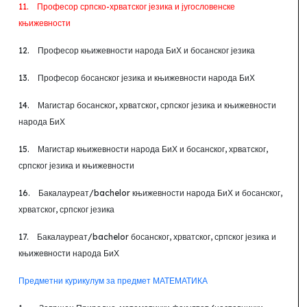
11.
Професор српско-хрватског језика и југословенске
књижевности
12.
Професор књижевности народа БиХ и босанског језика
13.
Професор босанског језика и књижевности народа БиХ
14.
Магистар босанског, хрватског, српског језика и књижевности
народа БиХ
15.
Магистар књижевности народа БиХ и босанског, хрватског,
српског језика и књижевности
16.
Бакалауреат/
bachelor
књижевности народа БиХ и босанског,
хрватског, српског језика
17.
Бакалауреат/
bachelor
босанског, хрватског, српског језика и
књижевности народа БиХ
Предметни курикулум за предмет МАТЕМАТИКА