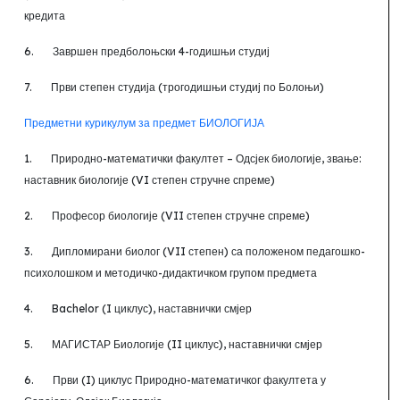
кредита
6.
Завршен предболоњски 4-годишњи студиј
7.
Први степен студија (трогодишњи студиј по Болоњи)
Предметни курикулум за предмет БИОЛОГИЈА
1.
Природно-математички факултет
–
Одсјек биологије
, звање:
наставник биологије (VI степен стручне спреме)
2.
Професор биологије (VII
степен стручне спреме)
3.
Дипломирани биолог (VII
степен) са положеном педагошко-
психолошком и методичко-дидактичком групом предмета
4.
Bachelor
(I циклус), наставнички смјер
5.
МАГИСТАР Биологије (II циклус), наставнички смјер
6.
Први (I
) циклус Природно-математичког факултета у