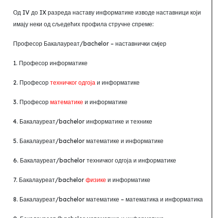
Од IV до I
X разреда наставу информатике изводе наставници који
имају неки од сљедећих профила стручне спреме:
Професор Бакалауреат/
bachelor
– наставнички смјер
1. Професор информатике
2. Професор
техничког одгоја
и информатике
3. Професор
математике
и информатике
4. Бакалауреат/
bachelor
информатике и технике
5. Бакалауреат/
bachelor
математике и информатике
6. Бакалауреат/
bachelor
техничког одгоја и информатике
7. Бакалауреат/
bachelor
физике
и информатике
8. Бакалауреат/
bachelor
математике – математика и информатика