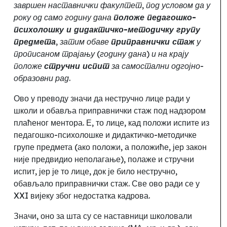
завршен наставнички факултет, под условом да у
року од само годину дана
положе педагошко-
психолошку и дидактичко-методичку групу
предмета
, затим обаве
приправнички стаж
у
прописаном трајању (годину дана) и на крају
положе
стручни испит
за самостални одгојно-
образовни рад
.
Ово у преводу значи да нестручно лице ради у
школи и обавља приправнички стаж под надзором
плаћеног ментора. Е, то лице
,
кад положи испите из
педагошко-психолошке и дидактичко-методичке
групе предмета (ако положи, а положиће, јер закон
није предвидио неполагање), полаже и стручни
испит, јер је то лице, док је било нестручно
,
обављало приправнички стаж. Све ово ради се у
XXI вијеку због недостатка кадрова.
Значи, оно за шта су се наставници школовали