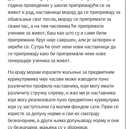
година проведених у школи припремајући се за
живот и рад, наставници морају да се припремају за
обављање свог посла, морају се припремати за
сваки час, а на тим часовима ће припремати
ученике за живот, баш као што су и сами били
припремани. Круг није савршен
,
али је затворен и
окреће се. Сутра ће опет неки нови наставници да
се припремају како би припремaли неке нове
генерације ученика за живот.
На крају морам изразити жаљење за предметним
курикулумима чије часове може изводити пуно
различитих профила наставника, који могу имати
различиту стручну спрему
,
и жао ми је наставника
који могу реализовати пуно предметних курикулума
који су заступљени са малим фондом сати. Први се
користе за допуну норме и сви их сматрају
безначајним, а други њима допуњавају норму и они
су безначајни
, мањина су у зборници.