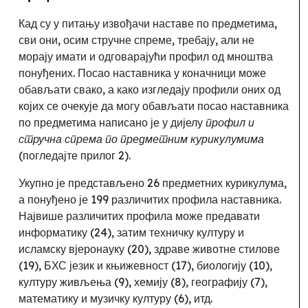
Кад су у питању извођачи наставе по предметима,
сви они
, осим стручне спреме,
требају, али не
морају имати и одговарајући профил од мноштва
понуђених. Посао наставника у коначници може
обављати свако, а како изгледају профили оних од
којих се очекује да могу обављати посао наставника
по предметима написано је у дијелу
профил и
стручна спрема по предметним курикулумима
(погледајте прилог 2).
Укупно је представљено 26 предметних курикулума,
а понуђено је 199 различитих профила наставника.
Највише различитих профила може предавати
информатику (24), затим техничку културу и
исламску вјеронауку (20), здраве животне стилове
(19), БХС језик и књижевност (17), биологију (10),
културу живљења (9), хемију (8), географију (7),
математику и музичку културу (6)
, итд.