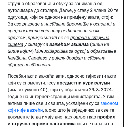
стручно образовање и обуку за занимања од
аутолимара до столара. Даље, у ставу 2 члана 20 те
одлукице, који се односи на примјену аката
,
стоји:
За све разреде и наставне предмете у основној и
средњој школи који нису дефинисани овом
одлуком, примјењиват ће се
профил и стручна
спрема
у складу са
важећим актима
(опет не
пише којим) Министарства за одгој и образовање
Кантона Сарајево у дијелу
профил и стручна
спрема
наставника
.
Посебан акт и важећи акти, односно тајновити акти
који су споменути, јесу
предметни курикулуми
(има их укупно 40), који су објављени 29.
8.
2024.
године на интернет-страници
министарства. У тим
актима пише све и свашта, усклађени су са
законом
који није важећи
, а оно што је заједничко за све те
документе је да имају дио насловљен као
профил
и стручна спрема наставника
који се налази на