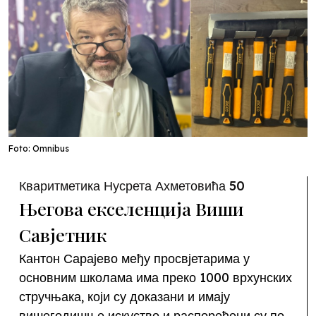
Foto: Omnibus
Кваритметика Нусрета Ахметовића 50
Његова екселенција Виши
Савјетник
Кантон Сарајево међу просвјетарима у
основним школама има преко 1000 врхунских
стручњака, који су доказани и имају
вишегодишње искуство и распоређени су по