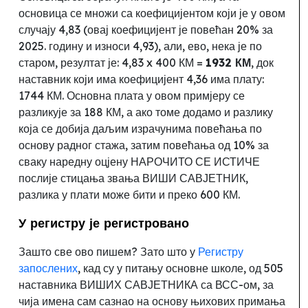
основица се множи са коефицијентом који је у овом
случају 4,83 (овај коефицијент је повећан 20% за
2025. годину и износи 4,93), али
, ево, нека је по
старом,
резултат је: 4,83 x 400 КМ =
1932 КМ
, док
наставник који има коефицијент 4,36 има плату:
1744 КМ. Основна плата у овом примјеру се
разликује за
188 КМ, а ако томе додамо и разлику
која се добија даљим израчунима повећања по
основу радног стажа, затим повећања од 10% за
сваку наредну оцјену НАРОЧИТО СЕ ИСТИЧЕ
послије стицања звања ВИШИ САВЈЕТНИК
,
разлика у плати може бити и преко 600 КМ.
У регистру је регистровано
Зашто све ово пишем? Зато што у
Регистру
запослених
, кад су у питању основне школе,
од 505
наставника ВИШИХ САВЈЕТНИКА са ВСС-ом
,
за
чија имена сам сазнао на основу њихових примања