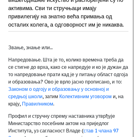
активима. Сви ти стручњаци имају
привилегију на знатно већа примања од
осталих колега, а одговорност им је никаква.
Звање, знање или...
Напредовање. Шта је то, колико времена треба да
се стигне до врха, како се напредује и ко је дужан да
то напредовање прати кад је у питању област одгоја
и образовања
? Ово је врло јасно прописано, и то:
Законом о одгоју и образовању у основној и
средњој школи
, затим
Колективним уговором
и, на
крају,
Правилником
.
Профил и стручну спрему наставника утврђује
Министарство посебним актом на приједлог
Института
,
уз сагласност Владе (
став 1 члана 97