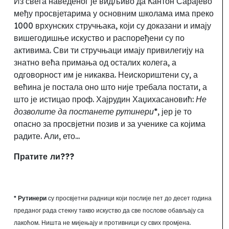
Из свега наведеног је видљиво да Кантон Сарајево
међу просвјетарима у основним школама има преко
1000 врхунских стручњака, који су доказани и имају
вишегодишње искуство и распоређени су по
активима. Сви ти стручњаци имају привилегију на
знатно већа примања од осталих колега, а
одговорност им је никаква. Неискориштени су, а
већина је постала оно што није требала постати, а
што је истицао проф. Хајрудин
Хаџихасановић:
Не
дозволите да постанете рутинери*
, јер је то
опасно за просвјетни позив и за ученике са којима
радите. Али
, ето...
Пратите ли???
*
Рутинери
су просвјетни радници који послије пет до десет
година
преданог рада стекну такво искуство да све послове обављају са
лакоћом. Ништа не мијењају и противници су свих
промјена.