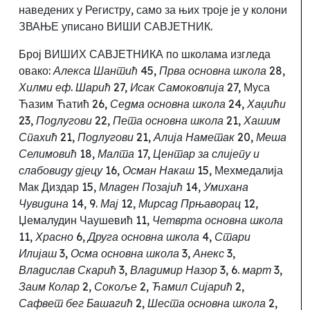
наведених у Регистру, само за њих троје
је у колони
ЗВАЊЕ уписано ВИШИ САВЈЕТНИК.
Број ВИШИХ САВЈЕТНИКА по школама изгледа
овако:
Алекса Шантић
45,
Прва основна школа
28,
Хилми еф. Шарић
27,
Исак Самоковлија
27, Муса
Ћазим Ћатић 26,
Седма основна школа
24,
Хаџићи
23,
Подлугови
22,
Пета основна школа
21,
Хашим
Спахић
21,
Подлугови
21,
Алија Наметак
20,
Меша
Селимовић
18,
Малта
17,
Центар за слијепу и
слабовиду дјецу
16,
Осман Накаш
15, Мехмедалија
Мак Диздар 15,
Младен Позајић
14,
Умихана
Чувидина
14,
9. Мај
12,
Мирсад Прњаворац
12,
Џемалудин Чаушевић 11,
Четврта
основна школа
11,
Храсно
6,
Друга основна школа
4,
Стари
Илијаш
3,
Осма основна школа
3,
Анекс
3,
Владислав Скарић
3,
Владимир Назор
3,
6.
март
3,
Заим Колар
2,
Сокоље
2,
Ћамил Сијарић
2,
Сафвет бег Башагић
2,
Шеста
основна школа
2,