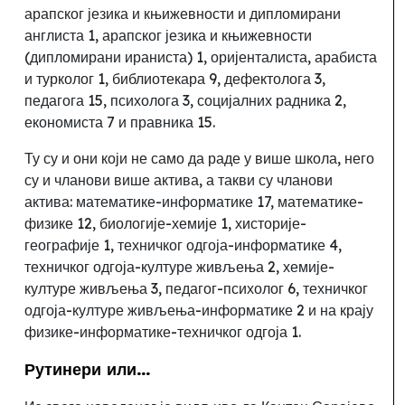
арапског језика и књижевности и дипломирани
англиста 1, арапског језика и књижевности
(дипломирани ираниста)
1, оријенталиста, арабиста
и турколог 1, библиотекара 9, дефектолога 3,
педагога 15, психолога 3, социјалних радника 2,
економиста 7 и правника 15.
Ту су и они који не само да раде у више школа, него
су и чланови више актива, а такви су чланови
актива: математике-информатике 17, математике-
физике 12, биологије-хемије 1, хисторије-
географије 1, техничког одгоја-информатике 4,
техничког одгоја-културе живљења 2, хемије-
културе живљења 3, педагог-психолог 6, техничког
одгоја-културе живљења-информатике 2 и на крају
физике-информатике-техничког одгоја 1.
Рутинери или...