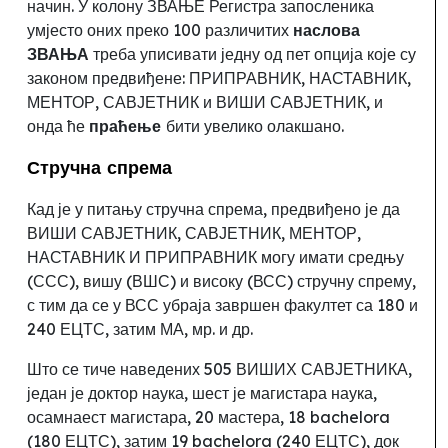
начин. У колону ЗВАЊЕ Регистра запосленика
умјесто оних преко 100 различитих
наслова
ЗВАЊА
треба уписивати једну од
пет
опција које су
законом предвиђене: ПРИПРАВНИК, НАСТАВНИК,
МЕНТОР, САВЈЕТНИК и ВИШИ САВЈЕТНИК
,
и
онда ће
праћење
бити увелико олакшано.
Стручна спрема
Кад је у питању стручна спрема
,
предвиђено је да
ВИШИ САВЈЕТНИК, САВЈЕТНИК, МЕНТОР,
НАСТАВНИК И ПРИПРАВНИК могу имати средњу
(ССС), вишу (ВШС) и високу (ВСС) стручну спрему,
с тим да се у ВСС убраја завршен факултет са 180 и
240 ЕЦТС, затим МА, мр
. и др.
Што се тиче наведених 505 ВИШИХ САВЈЕТНИКА,
један је доктор наука, шест је магистара наука,
осамнаест магистара, 20 мастера, 18
bachelor
a
(180 ЕЦТС), затим 19
bachelor
a
(240 ЕЦТС), док