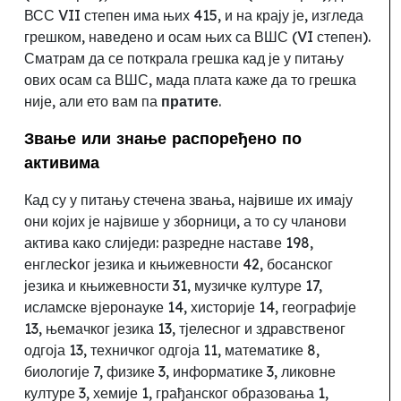
ВСС VII степен има њих 415, и на крају је,
изгледа
грешком
, наведено и осам њих са ВШС (VI
степен).
Сматрам да се поткрала грешка кад је у питању
ових осам са ВШС, мада плата каже да то грешка
није, али ето вам па
пратите
.
Звање или знање распоређено по
активима
Кад су у питању стечена звања
,
највише их имају
они којих је највише у зборници, а то су чланови
актива како слиједи: разредне наставе 198,
енглесkог језика и књижевности 42, босанског
језика и књижевности 31, музичке културе 17,
исламске вјеронауке 14, хисторије 14, географије
13, њемачког језика 13, тјелесног и здравственог
одгоја 13, техничког одгоја 11, математике 8,
биологије 7, физике 3, информатике 3, ликовне
културе 3, хемије 1, грађанског образовања 1,