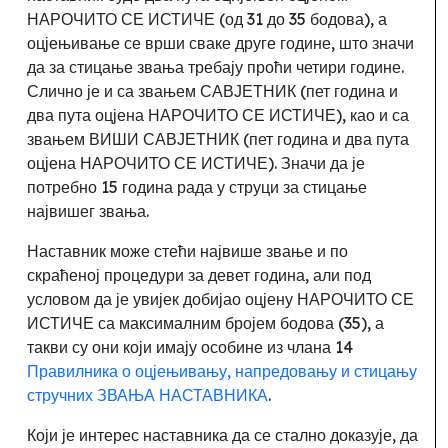
НАРОЧИТО СЕ ИСТИЧЕ (од 31 до 35 бодова), а
оцјењивање се врши сваке друге године
, што значи
да за стицање звања требају проћи четири
године.
Слично је и са звањем САВЈЕТНИК (пет година и
два пута оцјена НАРОЧИТО СЕ ИСТИЧЕ), као и са
звањем ВИШИ САВЈЕТНИК (пет година и два пута
оцјена НАРОЧИТО СЕ ИСТИЧЕ). Значи да је
потребно 15 година рада у струци за стицање
највишег звања.
Наставник може стећи највише звање и по
скраћеној процедури за девет година, али под
условом да је увијек добијао оцјену НАРОЧИТО СЕ
ИСТИЧЕ са максималним бројем бодова (35), а
такви су они који имају особине из члана 14
Правилника о оцјењивању, напредовању и стицању
стручних ЗВАЊА НАСТАВНИКА
.
Који је интерес наставника да се стално доказује, да