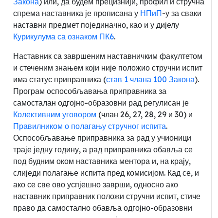
Закона
) или, да будем прецизнији,
профил и стручна
спрема наставника је прописана у
НПиП
-
у
за сваки
наставни предмет појединачно, као и у дијелу
Курикулума са ознаком ПК6
.
Наставник са завршеним наставничким факултетом
и стеченим знањем који није положио стручни испит
има статус приправника (
став 1 члана 100 Закона
).
Програм оспособљавања приправника за
самосталан одгојно-образовни рад регулисан је
Колективним уговором
(члан 26, 27, 28, 29 и 30) и
Правилником о полагању стручног испита
.
Оспособљавање приправника за рад у учионици
траје једну годину, а рад приправника обавља се
под будним оком наставника ментора и
,
на крају,
слиједи полагање испита пред комисијом. Кад се, и
ако се све ово успјешно заврши, односно ако
наставник приправник положи стручни испит
,
стиче
право да самостално обавља одгојно-образовни