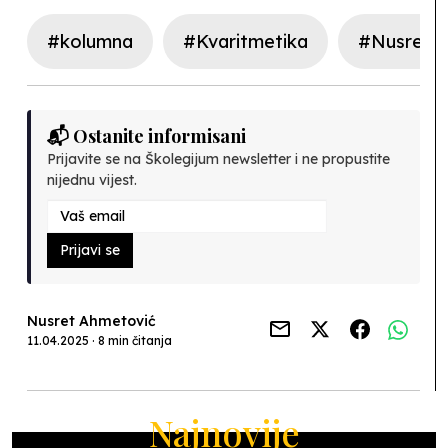
#kolumna
#Kvaritmetika
#Nusret 
📬 Ostanite informisani
Prijavite se na Školegijum newsletter i ne propustite
nijednu vijest.
Prijavi se
Nusret Ahmetović
11.04.2025 · 8 min čitanja
Najnovije