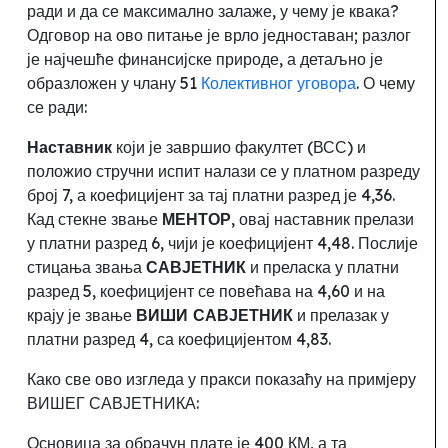
ради и да се максимално залаже, у чему је квака
?
Одговор на ово питање је врло једноставан
;
разлог
је најчешће финансијске природе, а детаљно је
образложен у члану 51
Колективног уговора
. О чему
се ради:
Наставник
који је завршио факултет (ВСС) и
положио стручни испит налази се у платном разреду
број 7, а коефицијент за тај платни разред је 4,36.
Кад стекне звање
МЕНТОР
,
овај наставник прелази
у платни разред 6
,
чији је коефицијент 4,48. Послије
стицања звања
САВЈЕТНИК
и преласка у платни
разред 5
,
коефицијент се повећава на 4,60 и на
крају је звање
ВИШИ САВЈЕТНИК
и прелазак у
платни разред 4
, са коефицијентом 4,83.
Како све ово изгледа у пракси показаћу на примјеру
ВИШЕГ САВЈЕТНИКА:
Основица за обрачун плате је 400 КМ, а та