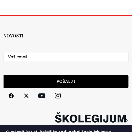
Lex specialis ravnopravnost
Nenad Veličković
10.07.2026
NOVOSTI
Moral u postocima
Nenad Veličković
19.06.2026
Ocjenjivanje od jedan do pet
POŠALJI
Nenad Veličković
16.06.2026
Postispitna depresija
Nenad Veličković
>
11.06.2026
Copyright (c) 2026. Školegijum.