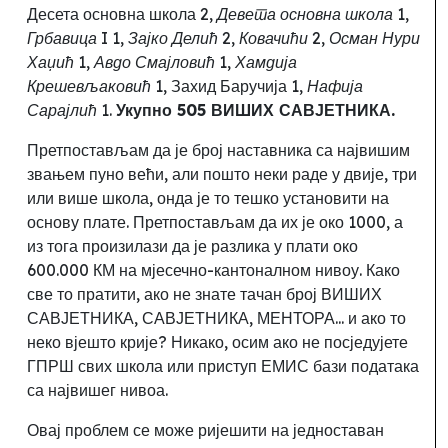
Десета основна школа 2,
Девета основна школа
1,
Грбавица I
1,
Зајко Делић
2,
Ковачићи
2,
Осман Нури
Хаџић
1,
Авдо Смајловић
1,
Хамдија
Крешевљаковић
1, Захид Баручија 1,
Нафија
Сарајлић
1.
Укупно 505 ВИШИХ САВЈЕТНИКА.
Претпостављам да је број наставника са највишим
звањем пуно већи, али пошто неки раде у двије, три
или више школа
,
онда је то тешко установити на
основу плате. Претпостављам да их је око 1000, а
из тога произилази да је разлика у плати око
600.000 КМ на мјесечно-кантоналном нивоу. Како
све то пратити, ако не знате тачан број ВИШИХ
САВЈЕТНИКА, САВЈЕТНИКА, МЕНТОРА... и ако то
неко вјешто крије
?
Никако, осим ако не посједујете
ГПРШ свих школа или приступ ЕМИС бази података
са највишег нивоа.
Овај проблем се може ријешити на једноставан