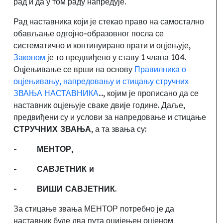
рад и да у том раду напредује.
Рад наставника који је стекао право на самостално
обављање одгојно-образовног посла се
систематично и континуирано прати и оцјењује,
Законом
је то предвиђено у ставу 1 члана 104.
Оцјењивање се врши на основу
Правилника о
оцјењивању, напредовању и стицању стручних
ЗВАЊА НАСТАВНИКА
..., којим
је прописано да се
наставник оцјењује сваке двије године. Даље,
предвиђени су и услови за напредовање и стицање
СТРУЧНИХ ЗВАЊА
, а та звања су:
-
МЕНТОР
,
-
САВЈЕТНИК и
-
ВИШИ САВЈЕТНИК
.
За стицање звања МЕНТОР потребно је да
наставник буде два пута оцијењен оцјеном