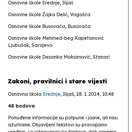
Osnovne škole
Srednje
, Ilijaš
Osnovne škole
Zajko Delić
, Vogošća
Osnovne škole
Busovača
, Busovača
Osnovne škole
Mehmed-beg Kapetanović
Ljubušak
, Sarajevo
Osnovne škole
Desanka Maksimović
, Stanari
Zakoni, pravilnici i stare vijesti
Osnovna škola
Srednje
, Ilijaš, 28. 1. 2024, 10:48
48 bodova
Ponuđene informacije su potpune i jasne, ali nisu
ažurirane. Objavljeni tekstovi su pravopisno
uređeni, uz odgovarajuće fontove, dok oprema