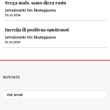
Svega malo, samo djeca rastu
Istraživački tim Školegijuma
03.10.2024
Inercija ili pozitivna opuštenost
Istraživački tim Školegijuma
01.10.2024
Male mogućnosti i nevelike želje
Istraživački tim Školegijuma
01.10.2024
NOVOSTI
Kako protiče budžet kroz brčansko školstvo?
Istraživački tim Školegijuma
26.09.2024