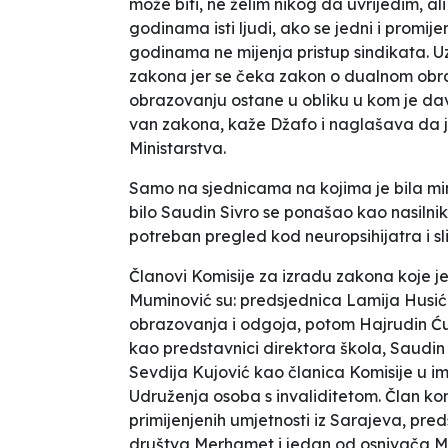
može biti, ne želim nikog da uvrijedim, a
godinama isti ljudi, ako se jedni i promij
godinama ne mijenja pristup sindikata. Uz
zakona jer se čeka zakon o dualnom obra
obrazovanju ostane u obliku u kom je davn
van zakona,
kaže Džafo i naglašava da 
Ministarstva.
Samo na sjednicama na kojima je bila min
bilo Saudin Sivro se ponašao kao nasilnik 
potreban pregled kod neuropsihijatra i slič
Članovi Komisije za izradu zakona koje j
Muminović su: predsjednica Lamija Husić 
obrazovanja i odgoja, potom Hajrudin Ćup
kao predstavnici direktora škola, Saudin 
Sevdija Kujović kao članica Komisije u 
Udruženja osoba s invaliditetom. Član komi
primijenjenih umjetnosti iz Sarajeva, p
društva
Merhamet
i jedan od osnivača 