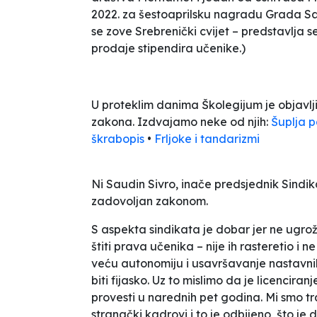
2022. za šestoaprilsku nagradu Grada Sar
se zove Srebrenički cvijet – predstavlja 
prodaje stipendira učenike.)
U proteklim danima Školegijum je objavl
zakona. Izdvajamo neke od njih:
Šuplja 
škrabopis
•
Frljoke i tandarizmi
Ni Saudin Sivro, inače predsjednik Sind
zadovoljan zakonom.
S aspekta sindikata je dobar jer ne ugro
štiti prava učenika – nije ih rasteretio i 
veću autonomiju i usavršavanje nastavnika
biti fijasko. Uz to mislimo da je licencira
provesti u narednih pet godina. Mi smo tr
stranački kadrovi i to je odbijeno, što j