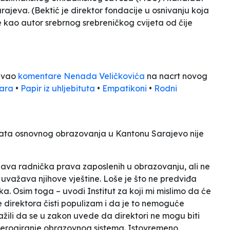
ajeva. (Bektić je direktor fondacije u osnivanju koja
se kao autor srebrnog srebreničkog cvijeta od čije
jivao
komentare Nenada Veličkovića
na nacrt novog
para
•
Papir iz uhljebituta
•
Empatikoni
•
Rodni
ikata osnovnog obrazovanja u Kantonu Sarajevo nije
žava radnička prava zaposlenih u obrazovanju, ali ne
ne uvažava njihove vještine. Loše je što ne predviđa
. Osim toga – uvodi Institut za koji mi mislimo da će
nje direktora čisti populizam i da je to nemoguće
ažili da se u zakon uvede da direktori ne mogu biti
e derogiranje obrazovnog sistema. Istovremeno,