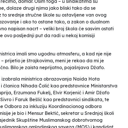
li recimo, domar. Osim toga – u sindikatima su
ene, dolaze drugi njima jako bliski tako da se
 to srednje stručne škole su ostavljene van ovog
zovanje i ako to ostane tako, a zakon o dualnom
o napisan nacrt – veliki broj škola će sasvim ostati
je
ovo posljednji put da radi u nekoj komisiji
istrica imali smo ugodnu atmosferu, a kad nje nije
– prijetio je štrajkovima, meni je rekao da mi je
no. Bilo je zaista neprijatno,
pojašnjava Džafo.
e izabrala ministrica obrazovanja Naida Hota
i članica Nihada Čolić kao predstavnice Ministarstva
rija, Erzumana Fukelj, Elvir Korjenić i Amir Džafo
Sivro i Faruk Bešlić kao predstavnici sindikata, te
ime Odbora za inkluziju Koordinacionog odbora
sije je bio i Mensur Bektić, sekretar u Srednjoj školi
redsjednik Skupštine Muslimanskog dobrotvornog
Muslimanskog omladinskog saveza (MOS) i kandidat