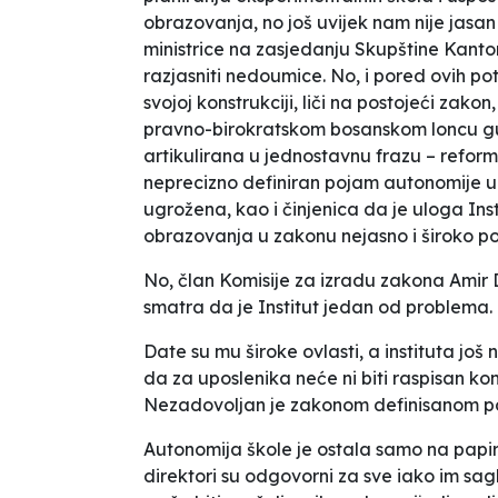
obrazovanja, no još uvijek nam nije jasa
ministrice na zasjedanju Skupštine Kant
razjasniti nedoumice. No, i pored ovih pote
svojoj konstrukciji, liči na postojeći zako
pravno-birokratskom
bosanskom loncu
gu
artikulirana u jednostavnu frazu – refor
neprecizno definiran pojam autonomije u 
ugrožena,
kao i
činjenica da je uloga Ins
obrazovanja u zakonu nejasno i
široko
po
No, član Komisije za izradu zakona Amir D
smatra da je Institut jedan od problema.
Date su mu široke ovlasti, a instituta još 
da za uposlenika neće ni biti raspisan kon
Nezadovoljan je zakonom definisanom pozi
Autonomija škole je ostala samo na papiru 
direktori su odgovorni za sve iako im sag