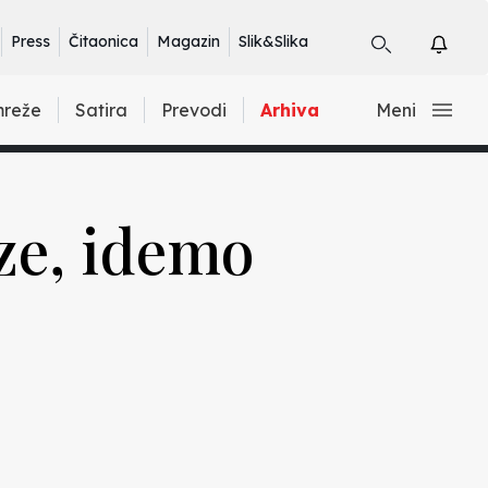
Press
Čitaonica
Magazin
Slik&Slika
mreže
Satira
Prevodi
Arhiva
Meni
ze, idemo