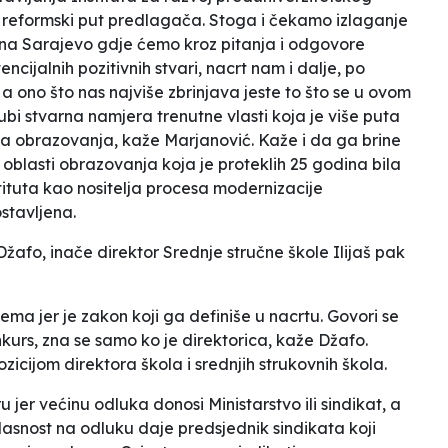
n reformski put predlagača. Stoga i čekamo izlaganje
ona Sarajevo gdje ćemo kroz pitanja i odgovore
ncijalnih pozitivnih stvari, nacrt nam i dalje, po
n, a ono što nas najviše zbrinjava jeste to što se u ovom
bi stvarna namjera trenutne vlasti koja je više puta
ma obrazovanja,
kaže Marjanović. Kaže i da ga
brine
oblasti obrazovanja koja je proteklih 25 godina bila
tituta kao nositelja procesa modernizacije
stavljena.
žafo, inače direktor Srednje stručne škole Ilijaš pak
nema jer je zakon koji ga definiše u nacrtu. Govori se
kurs, zna se samo ko je direktorica,
kaže Džafo.
cijom direktora škola i srednjih strukovnih škola.
jer većinu odluka donosi Ministarstvo ili sindikat, a
lasnost na odluku daje predsjednik sindikata koji