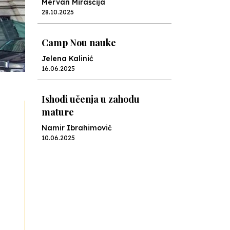
Mervan Miraščija
28.10.2025
Camp Nou nauke
Jelena Kalinić
16.06.2025
Ishodi učenja u zahodu
mature
Namir Ibrahimović
10.06.2025
Kraj školske godine, fotofiniš
Anes Osmić
04.06.2025
Reformar’s Coming