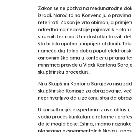
Zakon se ne poziva na međunarodne dokum
izradi. Naročito na Konvenciju o pravima 
referirati. Zakon je vrlo obiman, a prim
odredbama nedostaje pojmovnik – član u k
stručnih termina. U nedostatku takvih def
što bi bilo uputno unaprijed otkloniti. Ta
nameće digitalno doba poput elektronskih
osnovnim školama u kontekstu pitanja tešk
ministrica pravde u Vladi Kantona Saraje
skupštinsku proceduru.
Ni u Skupštini Kantona Sarajevo nisu zado
skupštinske Komisije za obrazovanje, već
neprihvatljivo da u zakonu stoji da obraz
U konsultaciji s ekspertima iz ove oblas
vodio proces kurikularne reforme i prof
da je moglo bolje. Istina, imamo naznake
planiranja eksperimentalnih škola i uspos