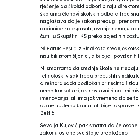
rješenje da školski odbori biraju direkto
školama članovi školskih odbora trpe snaž
naglašava da je
zakon predug i prenormi
radionice za osposobljavanje nemaju ad
čuti i u Skupštini KS preko pojedinih zast
Ni Faruk Bešlić iz Sindikata srednjoškol
nisu bili istomišljenici, a bilo je i povišeni
Mi smatramo da srednje škole ne trebaju 
tehnološki višak treba prepustiti sindikatu
direktora sada podložan pritiscima i zlo
nema konsultacija s nastavnicima i mi mis
imenovanja, ali ima još vremena da se to
da ne budemo brana, ali biće rasprave i v
Bešlić.
Sevdija Kujović pak smatra da će
osobe 
zakonu ostane sve što je predloženo
.