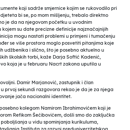
ente koji sadrže smjernice kojim se rukovodilo pri
djeteta bi se, po mom mišljenju, trebalo direktno
jetno je da na njegovom početku u uvodnim
ojem su date precizne definicije najznačajnijih
inicija mogu nastati problemi u primjeni i tumačenju
kođer se više prostora moglo posvetiti pitanjima koje
 udžbenika i slično, što je posebno aktuelno u
ih školskih torbi,
kaže Darja Softić Kadenić,
vo koja je u februaru Nacrt zakona uputila u
voljni. Damir Marjanović, zastupnik i član
 u prvoj sekundi razgovora rekao je da je
za njega
ovanje jača nacionalni identitet.
ti, posebno kolegom Namirom Ibrahimovićem koji je
esorom Refikom Šećibovićem, došli smo do zaključka
 poboljšanja u vidu spominjanja kurikuluma,
tavljanja Instituta za razvoj preduniverzitetskog