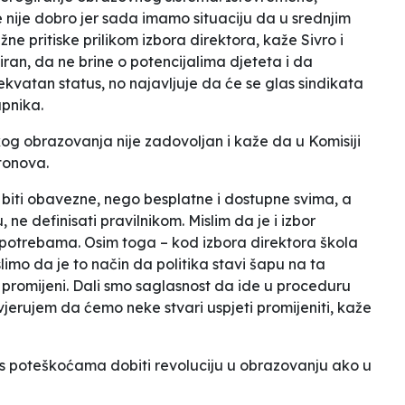
re nije dobro jer sada imamo situaciju da u srednjim
ne pritiske prilikom izbora direktora
, kaže Sivro i
ran, da ne brine o potencijalima djeteta i da
ekvatan status
, no najavljuje da će se
glas sindikata
upnika.
skog obrazovanja nije zadovoljan i kaže da
u Komisiji
h tonova
.
biti obavezne, nego besplatne i dostupne svima, a
, ne definisati pravilnikom. Mislim da je i izbor
upotrebama. Osim toga – kod izbora direktora škola
limo da je to način da politika stavi šapu na ta
 promijeni. Dali smo saglasnost da ide u proceduru
jerujem da ćemo neke stvari uspjeti promijeniti
, kaže
s poteškoćama dobiti revoluciju u obrazovanju ako u