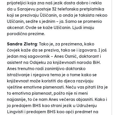
prijateljici koja zna naš jezik dosta dobro i rekla
da u Sarajevu postoje 32 telefonska pretplatnika
koji se prezivaju Ȕžičanin, a onda je taksista rekao
Užíčanin
, sedite s jednim – ja
. Samo se promenio
akcenat. Ovde se kaže Užíčanin. Ljudi imaju
porodično prezime.
Sandra Zlotrg
:
Tako je, za prezimena, kako
čovjek kaže da se preziva, tako se i izgovara. I još
jedan moj sagovornik – Anes Osmić, doktorant i
asistent na Odsjeku za književnosti naroda BiH.
Anes trenutno radi zanimljivo doktorsko
istraživanje i njegova tema je o tome kako se
književnost može koristiti da djeca razvijaju
vještine emotivne pismenosti. Neću vas pitati šta je
to emotivna pismenost, pošto nije ni meni
najjasnije, to će nam Anes večeras objasniti. Kako i
ja predajem BHS kao strani jezik u Udruženju
Lingvisti i predajem BHS kao opći predmet na