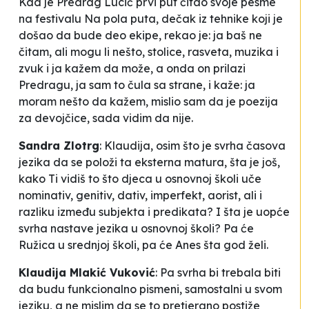
Kad je Predrag Lucić prvi put čitao svoje pesme
na festivalu
Na pola puta
, dečak iz tehnike koji je
došao da bude deo ekipe, rekao je:
ja baš ne
čitam, ali mogu li nešto, stolice, rasveta, muzika i
zvuk
i ja kažem da može, a onda on prilazi
Predragu, ja sam to čula sa strane, i kaže:
ja
moram nešto da kažem, mislio sam da je poezija
za devojčice, sada vidim da nije.
Sandra Zlotrg
:
Klaudija, osim što je svrha časova
jezika da se položi ta eksterna matura, šta je još,
kako Ti vidiš to što djeca u osnovnoj školi uče
nominativ, genitiv, dativ, imperfekt, aorist, ali i
razliku između subjekta i predikata? I šta je uopće
svrha nastave jezika u osnovnoj školi? Pa će
Ružica u srednjoj školi, pa će Anes šta god želi.
Klaudija Mlakić Vuković
:
Pa svrha bi trebala biti
da budu funkcionalno pismeni, samostalni u svom
jeziku, a ne mislim da se to pretjerano postiže