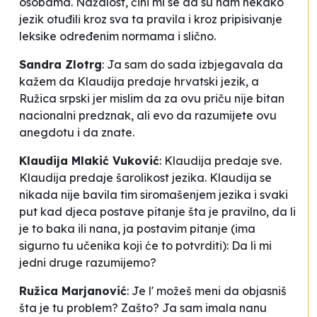
osobama. Nažalost, čini mi se da su nam nekako
jezik otuđili kroz sva ta pravila i kroz pripisivanje
leksike određenim normama i slično.
Sandra Zlotrg
:
Ja sam do sada izbjegavala da
kažem da Klaudija predaje hrvatski jezik, a
Ružica srpski jer mislim da za ovu priču nije bitan
nacionalni predznak, ali evo da razumijete ovu
anegdotu i da znate.
Klaudija Mlakić Vuković
:
Klaudija predaje sve.
Klaudija predaje šarolikost jezika. Klaudija se
nikada nije bavila tim siromašenjem jezika i svaki
put kad djeca postave pitanje šta je pravilno, da li
je to baka ili nana, ja postavim pitanje (ima
sigurno tu učenika koji će to potvrditi):
Da li mi
jedni druge razumijemo?
Ružica Marjanović
:
Je l' možeš meni da objasniš
šta je tu problem? Zašto? Ja sam imala nanu