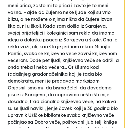
meni priča, zašto mi to priča
i
zašto je to meni
važno
. Hajde da čujemo neke ljude koji su vrlo
blizu, a ne možete o njima ništa da čujete izvan
škola, ni u školi. Kada sam došla iz Sarajeva,
svojoj prijateljici i koleginici sam rekla da imamo
ideju o dolasku pisaca iz Sarajeva u škole. Ona je
rekla
važi
, ali, kao što je jednom rekao Mihajlo
Pantić,
svako se književno veče završi književnom
večerom
. Dođe pet ljudi, književno veče se održi, a
onda treba i neka večera... Otišli smo kod
tadašnjeg gradonačelnika koji je tada bio
demokrata, meni je predavao marksizam.
Objasnili smo mu da bismo želeli da dovedemo
pisce iz Sarajeva, da napravimo nešto što nije
dosadno, tradicionalno književno veče, na kakva
su se ljudi navikli, jer je čovek koji je 30 godina bio
upravnik Užičke biblioteke svako književno veče
počinjao sa
Dobro veče, poštovani ljubitelji knjige