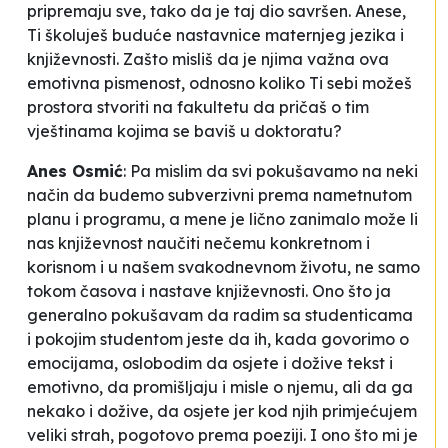
pripremaju sve, tako da je taj dio savršen. Anese,
Ti školuješ buduće nastavnice maternjeg jezika i
književnosti. Zašto misliš da je njima važna ova
emotivna pismenost, odnosno koliko Ti sebi možeš
prostora stvoriti na fakultetu da pričaš o tim
vještinama kojima se baviš u doktoratu?
Anes Osmić
:
Pa mislim da svi pokušavamo na neki
način da budemo subverzivni prema nametnutom
planu i programu, a mene je lično zanimalo može li
nas književnost naučiti nečemu konkretnom i
korisnom i u našem svakodnevnom životu, ne samo
tokom časova i nastave književnosti. Ono što ja
generalno pokušavam da radim sa studenticama
i pokojim studentom jeste da ih, kada govorimo o
emocijama, oslobodim da osjete i dožive tekst i
emotivno, da promišljaju i misle o njemu, ali da ga
nekako i dožive, da osjete jer kod njih primjećujem
veliki strah, pogotovo prema poeziji. I ono što mi je