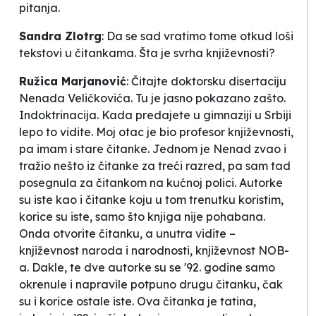
pitanja.
Sandra Zlotrg
:
Da se sad vratimo tome otkud loši
tekstovi u čitankama. Šta je svrha književnosti?
Ružica Marjanović
:
Čitajte doktorsku disertaciju
Nenada Veličkovića. Tu je jasno pokazano zašto.
Indoktrinacija. Kada predajete u gimnaziji u Srbiji
lepo to vidite. Moj otac je bio profesor književnosti,
pa imam i stare čitanke. Jednom je Nenad zvao i
tražio nešto iz čitanke za treći razred, pa sam tad
posegnula za čitankom na kućnoj polici. Autorke
su iste kao i čitanke koju u tom trenutku koristim,
korice su iste, samo što knjiga nije pohabana.
Onda otvorite čitanku, a unutra vidite –
književnost naroda i narodnosti, književnost NOB-
a. Dakle, te dve autorke su se '92. godine samo
okrenule i napravile potpuno drugu čitanku, čak
su i korice ostale iste. Ova čitanka je tatina,