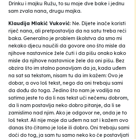
Drinku i majku Ružu, to su moje dve bake i jednu
sam zvala nana, drugu majka.
Klaudija Mlakić Vuković
:
Ne. Dijete inače koristi
riječ
nana
, ali pretpostavlja da na satu treba reći
baka
. Generalno je problem školstva da smo mi
nekako djecu naučili da govore ono što misle da
njihove nastavnice žele čuti i da pišu onako kako
misle da njihove nastavnice žele da oni pišu. Bez
obzira što im stalno ponavljam da ja, kada uđem
na sat sa tekstom, nisam tu da im kažem:
Ovo je
dobar, a ovo loš tekst
, nego da oni trebaju sami
da dođu do toga. Jedino što nam je vodilja na
satima jeste to da li nas tekst uči nečemu dobrom,
da li nam postavlja neko dobro pitanje, da li se
zamislimo nad njim. Ako je odgovor ne, onda je to
loš tekst. Ali nije moje da uđem na sat i kažem ovo
danas što čitamo je loše ili dobro. Oni trebaju sami
doći do tog, ja sam tu samo neko ko će postavljati