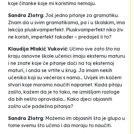
koje čitanke koje mi koristimo nemaju.
Sandra Zlotrg
:
Još jedno pitanje za gramatiku.
Znam da u svim gramatikama, pa i u školskim, ima
lekcija pluskvamperfekt
.
Pluskvamperfekt
niko živ
ne koristi, imperfekt također – predaješ li to?
Klaudija Mlakić Vuković
:
Učimo sve zato što na
kraju osnovne škole učenici imaju eksternu maturu
i ne znate koje će pitanje doći na toj eksternoj
maturi, i onda se vrtite u krug. Ja imam nekih
učenika koji su večeras s nama… Uvijek im kažem
stvari koje moramo naučiti napamet. Kada pitaju
zašto, kažem da je to tako, ne izmišljam razloge
da bih nešto opravdala... Kako djeci objasniti
zašto uče padežna pitanja?
Sandra Zlotrg
:
Možemo im objasniti šta je glupo u
tome svemu što učimo i da moraju to naučiti.