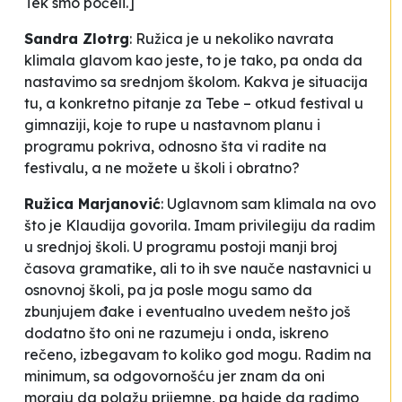
Tek smo počeli.]
Sandra Zlotrg
:
Ružica je u nekoliko navrata
klimala glavom kao
jeste, to je tako,
pa onda da
nastavimo sa srednjom školom. Kakva je situacija
tu, a konkretno pitanje za Tebe – otkud festival u
gimnaziji, koje to rupe u nastavnom planu i
programu pokriva, odnosno šta vi radite na
festivalu, a ne možete u školi i obratno?
Ružica Marjanović
:
Uglavnom sam klimala na ovo
što je Klaudija govorila. Imam privilegiju da radim
u srednjoj školi. U programu postoji manji broj
časova gramatike, ali to ih sve nauče nastavnici u
osnovnoj školi, pa ja posle mogu samo da
zbunjujem đake i eventualno uvedem nešto još
dodatno što oni ne razumeju i onda, iskreno
rečeno, izbegavam to koliko god mogu. Radim na
minimum, sa odgovornošću jer znam da oni
moraju da polažu prijemne, pa hajde da radimo