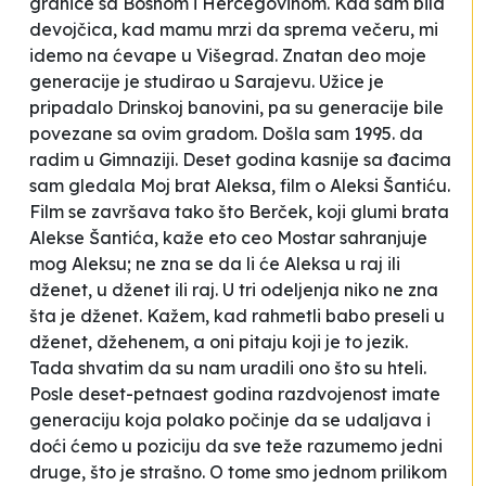
granice sa Bosnom i Hercegovinom. Kad sam bila
devojčica, kad mamu mrzi da sprema večeru, mi
idemo na ćevape u Višegrad. Znatan deo moje
generacije je studirao u Sarajevu. Užice je
pripadalo Drinskoj banovini, pa su generacije bile
povezane sa ovim gradom. Došla sam 1995. da
radim u Gimnaziji. Deset godina kasnije sa đacima
sam gledala
Moj brat Aleksa
, film o Aleksi Šantiću.
Film se završava tako što Berček, koji glumi brata
Alekse Šantića, kaže
eto ceo Mostar sahranjuje
mog Aleksu; ne zna se da li će Aleksa u raj ili
dženet, u dženet ili raj
. U tri odeljenja niko ne zna
šta je
dženet.
Kažem,
kad rahmetli babo preseli u
dženet, džehenem
, a oni pitaju
koji je to jezik.
Tada shvatim da su nam uradili ono što su hteli.
Posle deset-petnaest godina razdvojenost imate
generaciju koja polako počinje da se udaljava i
doći ćemo u poziciju da sve teže razumemo jedni
druge, što je strašno. O tome smo jednom prilikom