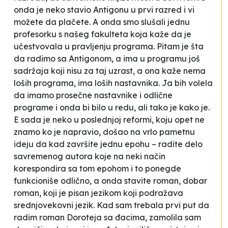
onda je neko stavio
Antigonu
u prvi razred i vi
možete da plačete. A onda smo slušali jednu
profesorku s našeg fakulteta koja kaže da je
učestvovala u pravljenju programa. Pitam je šta
da radimo sa
Antigonom,
a ima u programu još
sadržaja koji nisu za taj uzrast, a ona kaže
nema
loših programa, ima loših nastavnika
. Ja bih volela
da imamo prosečne nastavnike i odlične
programe i onda bi bilo u redu, ali tako je kako je.
E sada je neko u poslednjoj reformi, koju opet ne
znamo ko je napravio, došao na vrlo pametnu
ideju da kad završite jednu epohu – radite delo
savremenog autora koje na neki način
korespondira sa tom epohom i to ponegde
funkcioniše odlično, a onda stavite roman, dobar
roman, koji je pisan jezikom koji podražava
srednjovekovni jezik. Kad sam trebala prvi put da
radim roman
Doroteja
sa đacima, zamolila sam