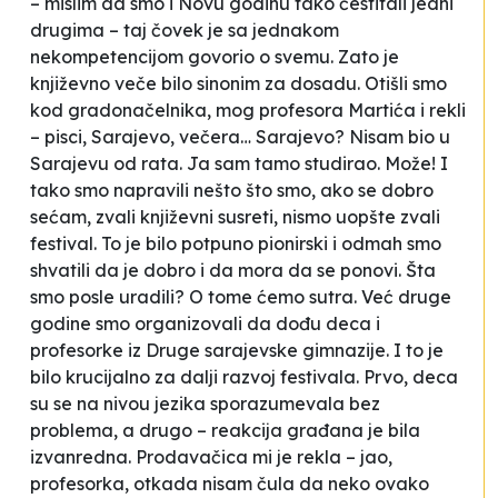
– mislim da smo i Novu godinu tako čestitali jedni
drugima – taj čovek je sa jednakom
nekompetencijom govorio o svemu. Zato je
književno veče bilo sinonim za dosadu. Otišli smo
kod gradonačelnika, mog profesora Martića i rekli
– pisci, Sarajevo, večera…
Sarajevo? Nisam bio u
Sarajevu od rata. Ja sam tamo studirao. Može!
I
tako smo napravili nešto što smo, ako se dobro
sećam, zvali
književni susreti
, nismo uopšte zvali
festival. To je bilo potpuno pionirski i odmah smo
shvatili da je dobro i da mora da se ponovi. Šta
smo posle uradili? O tome ćemo sutra. Već druge
godine smo organizovali da dođu deca i
profesorke iz Druge sarajevske gimnazije. I to je
bilo krucijalno za dalji razvoj festivala. Prvo, deca
su se na nivou jezika sporazumevala bez
problema, a drugo – reakcija građana je bila
izvanredna. Prodavačica mi je rekla –
jao,
profesorka, otkada nisam čula da neko ovako