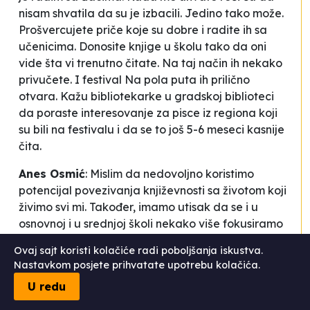
nisam shvatila da su je izbacili. Jedino tako može.
Prošvercujete priče koje su dobre i radite ih sa
učenicima. Donosite knjige u školu tako da oni
vide šta vi trenutno čitate. Na taj način ih nekako
privučete. I festival Na pola puta ih prilično
otvara. Kažu bibliotekarke u gradskoj biblioteci
da poraste interesovanje za pisce iz regiona koji
su bili na festivalu i da se to još 5-6 meseci kasnije
čita.
Anes Osmić
:
Mislim da nedovoljno koristimo
potencijal povezivanja književnosti sa životom koji
živimo svi mi. Također, imamo utisak da se i u
osnovnoj i u srednjoj školi nekako više fokusiramo
na usko književnoteorijsko znanje koje je također
Ovaj sajt koristi kolačiće radi poboljšanja iskustva.
važno, ali ne mislim da je presudno i važno u
Nastavkom posjete prihvatate upotrebu kolačića.
književnosti. A s obzirom da si rekla da nisi sigurna
U redu
šta znači emotivna pismenost, evo objasnit ću.
Često možemo čuti pojam emotivna inteligencija ili