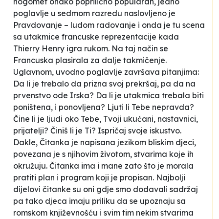
nogomet onako poprilično popularan, jedno
poglavlje u sedmom razredu naslovljeno je
Pravdovanje – ludom radovanje
i onda je tu scena
sa utakmice francuske reprezentacije kada
Thierry Henry igra rukom. Na taj način se
Francuska plasirala za dalje takmičenje.
Uglavnom, uvodno poglavlje završava pitanjima:
Da li je trebalo da prizna svoj prekršaj, pa da na
prvenstvo ode Irska? Da li je utakmica trebala biti
poništena, i ponovljena? Ljuti li Tebe nepravda?
Čine li je ljudi oko Tebe, Tvoji ukućani, nastavnici,
prijatelji? Činiš li je Ti? Ispričaj svoje iskustvo.
Dakle, Čitanka je napisana jezikom bliskim djeci,
povezana je s njihovim životom, stvarima koje ih
okružuju. Čitanka ima i mane zato što je morala
pratiti plan i program koji je propisan. Najbolji
dijelovi čitanke su oni gdje smo dodavali sadržaj
pa tako djeca imaju priliku da se upoznaju sa
romskom književnošću i svim tim nekim stvarima