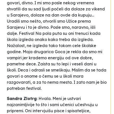
govori, divno
. I mi smo posle nekog vremena
shvatili da su sad ljudi počeli da dolaze za vikend
u Sarajevo, dolaze na dan ovde da kupuju…
Uradili smo nešto, otvorili smo Užice prema
Sarajevu i to je divno. Posle smo, naravno, išli
dalje. Festival Na pola puta su oni trenuci kada
škola izgleda onako kako treba da izgleda.
Nažalost, ne izgleda tako tokom cele školske
godine. Moja drugarica Goca je rekla da smo mi
vampiri jer krademo energiju od ove dobre,
pametne dece. Zaista su to lepi i veseli dani u
školi. Deca i odrasli se smeškaju. Mislim da se tada
govori o onome o čemu se u školi mora
razgovarati, a za to nema mesta. I zato nam je bio
potreban festival.
Sandra Zlotrg
:
Hvala. Meni je ustvari
najzanimljivije to što i sami učenici učestvuju u
pripremi. Oni intervjuišu pisce i spisateljice,