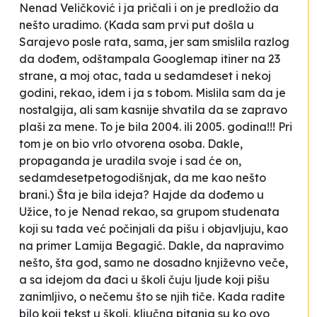
Nenad Veličković i ja pričali i on je predložio da
nešto uradimo. (Kada sam prvi put došla u
Sarajevo posle rata, sama, jer sam smislila razlog
da dođem, odštampala
Googlemap itiner
na 23
strane, a moj otac, tada u sedamdeset i nekoj
godini, rekao,
idem i ja s tobom.
Mislila sam da je
nostalgija, ali sam kasnije shvatila da se zapravo
plaši za mene. To je bila 2004. ili 2005. godina!!! Pri
tom je on bio vrlo otvorena osoba. Dakle,
propaganda je uradila svoje i sad će on,
sedamdesetpetogodišnjak, da me kao nešto
brani.) Šta je bila ideja? Hajde da dođemo u
Užice, to je Nenad rekao, sa grupom studenata
koji su tada već počinjali da pišu i objavljuju, kao
na primer Lamija Begagić. Dakle, da napravimo
nešto, šta god, samo ne dosadno književno veče,
a sa idejom da đaci u školi čuju ljude koji pišu
zanimljivo, o nečemu što se njih tiče. Kada radite
bilo koji tekst u školi, ključna pitanja su
ko ovo