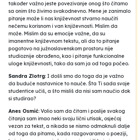
također važno jeste povezivanje onog što čitamo
sa onim što živimo svakodnevno. Mene je zanimalo
pitanje može li nas književnost stvarno naučiti
nečemu korisnom i van književnosti. Mislim da
može. Mislim da su emocije važne, da su
imanentne književnom tekstu, ali da to pitanje
pogotovo na južnoslavenskom prostoru nije
studioznije obrađeno, kao i pitanje funkcionalne
uloge književnosti, tako da sam ja od toga počeo.
Sandra Zlotrg
:
I došli smo do toga da je važno
da buduće nastavnice to nauče. Šta Ti sada svoje
studentice učiš, a što misliš da nisi sam naučio dok
si studirao?
Anes Osmić
:
Volio sam da čitam i poslije svakog
čitanja sam imao neki svoju lični utisak, osjećaj
vezan za tekst, a nikada se nismo odmaknuli dalje
od toga da pitamo, kada razgovaramo o poeziji,