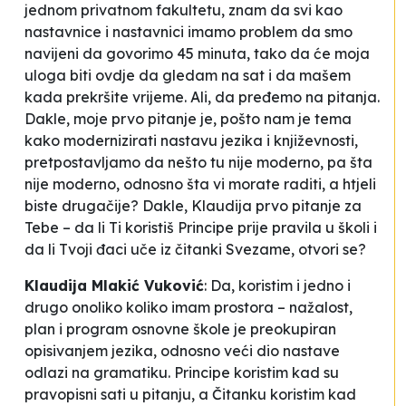
jednom privatnom fakultetu, znam da svi kao
nastavnice i nastavnici imamo problem da smo
navijeni da govorimo 45 minuta, tako da će moja
uloga biti ovdje da gledam na sat i da mašem
kada prekršite vrijeme. Ali, da pređemo na pitanja.
Dakle, moje prvo pitanje je, pošto nam je tema
kako modernizirati nastavu jezika i književnosti,
pretpostavljamo da nešto tu nije moderno, pa šta
nije moderno, odnosno šta vi morate raditi, a htjeli
biste drugačije? Dakle, Klaudija prvo pitanje za
Tebe – da li Ti koristiš
Principe prije pravila
u školi i
da li Tvoji đaci uče iz čitanki
Svezame, otvori se?
Klaudija Mlakić Vuković
:
Da, koristim i jedno i
drugo onoliko koliko imam prostora – nažalost,
plan i program osnovne škole je preokupiran
opisivanjem jezika, odnosno veći dio nastave
odlazi na gramatiku.
Principe
koristim kad su
pravopisni sati u pitanju, a
Čitanku
koristim kad