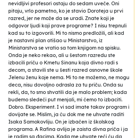
nevidljivi profesori ostaju do sedam uveče. Oni
pitaju, vrlo pametno, ko je stavio
Doroteja
u prvi
razred, jer ne može da se uradi. Znate koji je
odgovor ljudi koji prave programe? I nisu trepnuli
kad su to izgovorili.
Mi to nismo predložili, ali kad
je nastavni plan otišao u Ministarstvo, iz
Ministarstva se vratio sa tom knjigom na spisku.
Onda je neko rekao,
ali u šestom razredu ste
izbacili priču o Kmetu Sinanu koja divno radi s
decom, a stavili ste u šesti razred osnovne škole
Jelenu ženu koje nema
. Mi to ne možemo, ne mogu
deca, nisu dovoljno odrasla za tu priču.
Onda su
rekli,
da, to smo shvatili da je malo problem; kada
budemo sledeći put menjali, mi ćemo to izbaciti
.
Dobro. Eksperiment. I vi sad imate takav program i
dovijate se. Mislim, ja ću dok me ne uhvate raditi
Isaka Samokovliju. On je izbačen iz školskog
programa. A
Rafina avlija
je zaista divna priča i ja
je radim sa đacima. Kada me uhvate reći ću da