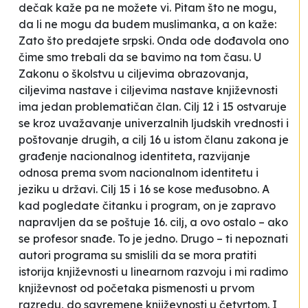
dečak kaže
pa ne možete vi.
Pitam što ne mogu,
da li ne mogu da budem muslimanka, a on kaže:
Zato što predajete srpski
. Onda ode dođavola ono
čime smo trebali da se bavimo na tom času. U
Zakonu o školstvu u ciljevima obrazovanja,
ciljevima nastave i ciljevima nastave književnosti
ima jedan problematičan član. Cilj 12 i 15 ostvaruje
se kroz uvažavanje univerzalnih ljudskih vrednosti i
poštovanje drugih, a cilj 16 u istom članu zakona je
građenje nacionalnog identiteta, razvijanje
odnosa prema svom nacionalnom identitetu i
jeziku u državi
. Cilj 15 i 16 se kose međusobno. A
kad pogledate čitanku i program, on je zapravo
napravljen da se poštuje 16. cilj, a ovo ostalo – ako
se profesor snađe. To je jedno. Drugo – ti nepoznati
autori programa su smislili da se mora pratiti
istorija književnosti u linearnom razvoju i mi radimo
književnost od početaka pismenosti u prvom
razredu, do savremene književnosti u četvrtom. I