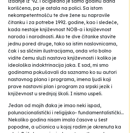
izdanje iz ’92. i očigledno je samo godinu dana
korišćena, pa je ostala na polici. Sa istom
nekompetentnošću te dve žene su napravile
čitanku i za potrebe 1992. godine, kao i sledeće,
kada nestaje književnost NOB-a i književnost
naroda i narodnosti. Ako te dve čitanke stavite
jednu pored druge, tako sa istim naslovnicama,
čak i sa sličnim ilustracijama, onda vrlo bolno
vidite čemu služi nastava književnosti i koliko je
ideološka indoktrinacija jaka. E sad, mi smo
godinama pokušavali da saznamo ko su autori
nastavnog plana i programa, imena ljudi koji
prave nastavni plan i program za srpski jezik i
književnost u srednjoj školi. I nismo uspeli.
Jedan od mojih đaka je imao neki ispad,
polunacionalistički i religijsko- fundamentalistički…
Nekoliko godina nisam imala časove u šest
popodne, a učionica u kojoj radim je okrenuta ka