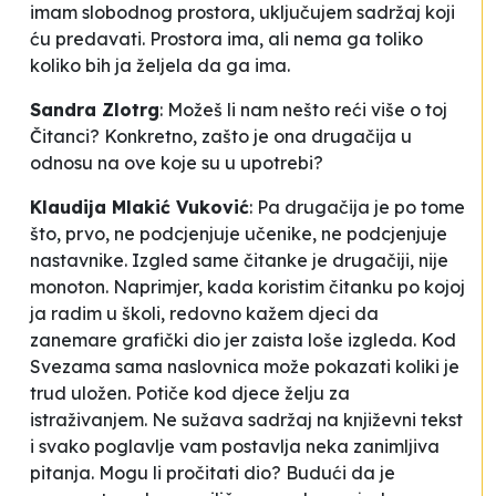
imam slobodnog prostora, uključujem sadržaj koji
ću predavati. Prostora ima, ali nema ga toliko
koliko bih ja željela da ga ima.
Sandra Zlotrg
:
Možeš li nam nešto reći više o toj
Čitanci? Konkretno, zašto je ona drugačija u
odnosu na ove koje su u upotrebi?
Klaudija Mlakić Vuković
:
Pa drugačija je po tome
što, prvo, ne podcjenjuje učenike, ne podcjenjuje
nastavnike. Izgled same čitanke je drugačiji, nije
monoton. Naprimjer, kada koristim čitanku po kojoj
ja radim u školi, redovno kažem djeci da
zanemare grafički dio jer zaista loše izgleda. Kod
Svezama
sama naslovnica može pokazati koliki je
trud uložen. Potiče kod djece želju za
istraživanjem. Ne sužava sadržaj na književni tekst
i svako poglavlje vam postavlja neka zanimljiva
pitanja. Mogu li pročitati dio? Budući da je