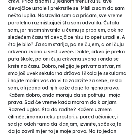
crkvi. Pričala sam i u jednom trenutku su dve
devojčice ustale i prekrstile se. Mislila sam da sam
nešto lupila. Nastavila sam da pričam, sve vreme
paralelno razmišljajući šta sam odvalila. Ćutala
sam, jer nisam shvatila u čemu je problem, dok na
sledećem času tri devojčice nisu to opet uradile. A
šta je bilo? Ja sam starija, pa ne čujem, a oni čuju
crkvena zvona u šest uveče. Dakle, crkva je preko
puta škole, pa oni čuju crkvena zvona i onda se
krste na času.
Dobro, religija je privatna stvar, mi
smo još uvek sekularna država i škola je sekularna
i hajde molim vas da vi to zadržite za sebe
, rekla
sam, ali jedna od njih kaže da je to njeno pravo.
Kažem
dobro, onda moraju da se poštuju i moja
prava. Sad će vreme kada moram da klanjam.
Razred uglas:
Šta da radite?
Kažem
uzmem
ćilimče,
imamo neku prostoriju pored učionice,
i
sad ja odoh tamo da klanjam, izvinite, sačekajte
da ja završim jer to je moje pravo
. Na to jedan