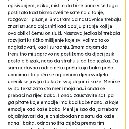
opisivanjem jezika, mislim da bi se puno više toga
postizalo kad bismo sveli te sate na čitanje,
razgovor i pisanje. Smatram da nastavnice trebaju
znati stručno objasniti kad dobiju pitanje
koji je
ovo oblik
i čemu on služi
. Nastava jezika bi trebala
razvijati kritičko mišljenje koje svi volimo tako
naglašavati, kao i suradnju. Imam dojam da
trenutno mi zapravo ne postižemo da djeci jezik
postaje blizak, nego da strahuju od tog jezika. Ja
sam nedavno radila neku priču koju baka priča
unucima i ta priča se uglavnom djeci svidjela i
učenik se javlja da kaže svoj dojam i kaže:
Meni se
sviđa tekst zato što meni moja na
.. i onda se
prebaci na riječ
baka
. I onda zaustavite sat, pa
ga pitate koje emocije ima kad kaže
nana
, a koje
emocije kad kaže
baka
. Meni je žao da ja trebam
objašnjavati da je on slobodan na satu da kaže i
nana
i
baka
, odnosno šta osjeća prema tim