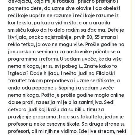
devojčicu, koja mi je rođaka i prilično pristojno i
pametno dete, da uzme dve olovke i da obeleži
reči koje uopšte ne razume i reči koje razume iz
konteksta, pa kada vidim što je ona uradila
smisliću kako da to delo radim sa đacima. Dete je
ižvrljalo, onako najstrašnije, prvih 30, 35 strana i
reklo
tetka, ja ovo ne mogu više
. Prošle godine na
januarskom seminaru za nastavnike pričalo se o
programima i reformi. U sedam uveče, kada više
nema nikoga, jer su svi pobegli… Znate kako to
izgleda? Dođe hiljadu i nešto ljudi na Filološki
fakultet tokom prepodneva i uzme sertifikate, a
onda odu popodne u šoping i u sedam uveče
nema nikoga. Pošto je prošle godine moglo online
da se prati, ta sesija mi je bila zanimljiva. Sedi
četvoro ljudi koji kažu da su bili u timu za
pravljenje programa, troje su s fakulteta, jedan je
profesor iz neke osnovne škole. Sa druge strane su
profesori, ali mi njih ne vidimo. Ide live stream, neki