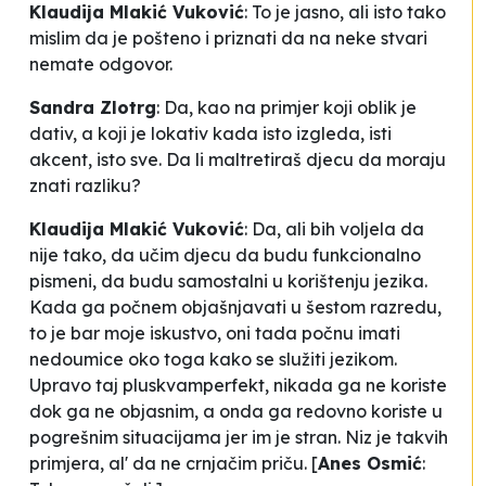
Klaudija Mlakić Vuković
:
To je jasno, ali isto tako
mislim da je pošteno i priznati da na neke stvari
nemate odgovor.
Sandra Zlotrg
:
Da, kao na primjer koji oblik je
dativ, a koji je lokativ kada isto izgleda, isti
akcent, isto sve. Da li maltretiraš djecu da moraju
znati razliku?
Klaudija Mlakić Vuković
:
Da, ali bih voljela da
nije tako, da učim djecu da budu funkcionalno
pismeni, da budu samostalni u korištenju jezika.
Kada ga počnem objašnjavati u šestom razredu,
to je bar moje iskustvo, oni tada počnu imati
nedoumice oko toga kako se služiti jezikom.
Upravo taj pluskvamperfekt, nikada ga ne koriste
dok ga ne objasnim, a onda ga redovno koriste u
pogrešnim situacijama jer im je stran. Niz je takvih
primjera, al' da ne crnjačim priču. [
Anes Osmić
: