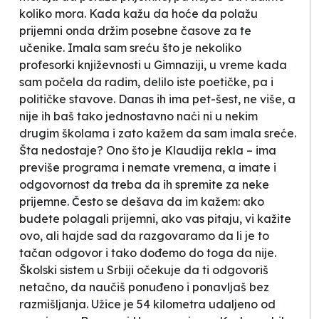
koliko mora. Kada kažu da hoće da polažu
prijemni onda držim posebne časove za te
učenike. Imala sam sreću što je nekoliko
profesorki književnosti u Gimnaziji, u vreme kada
sam počela da radim, delilo iste poetičke, pa i
političke stavove. Danas ih ima pet-šest, ne više, a
nije ih baš tako jednostavno naći ni u nekim
drugim školama i zato kažem da sam imala sreće.
Šta nedostaje? Ono što je Klaudija rekla – ima
previše programa i nemate vremena, a imate i
odgovornost da treba da ih spremite za neke
prijemne. Često se dešava da im kažem: ako
budete polagali prijemni, ako vas pitaju, vi kažite
ovo, ali hajde sad da razgovaramo da li je to
tačan odgovor i tako dođemo do toga da nije.
Školski sistem u Srbiji očekuje da ti odgovoriš
netačno, da naučiš ponuđeno i ponavljaš bez
razmišljanja. Užice je 54 kilometra udaljeno od