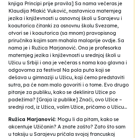
knjiga
Principi prije pravila
] Sa nama večeras je
Klaudija Mlakić Vuković, nastavnica maternjeg
jezika i književnosti u osnovnoj školi u Sarajevu i
koautorica čitanki za osnovnu školu
Svezame,
otvori se
i koautorica (sa mnom) pravopisnog
priručnika kojim sam mahala maloprije ovdje. Sa
nama je i Ružica Marjanović. Ona je profesorka
maternjeg jezika i književnosti u srednjoj školi u
Užicu u Srbiji i ona je večeras s nama kao glavna i
odgovorna za festival Na pola puta koji se
dešava u gimnaziji u Užicu, koji ćemo predstaviti
sutra, pa će nam malo govoriti i o tome. Evo drugo
pitanje za publiku, kako se deklinira Užice po
padežima? [Graja iz publike] Znači, ovo Užice –
srednji rod, iz Užica, volim Užice, pričamo o Užicu...
Ružica Marjanović
:
Mogu li da pitam, kako se
akcentuje Užičanin? A znate zašto? Zato što sam
u taksiju u Sarajevu pričala svojoj francuskoj