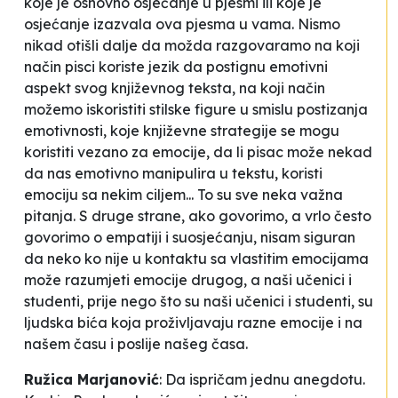
koje je osnovno osjećanje u pjesmi ili koje je
osjećanje izazvala ova pjesma u vama. Nismo
nikad otišli dalje da možda razgovaramo na koji
način pisci koriste jezik da postignu emotivni
aspekt svog književnog teksta, na koji način
možemo iskoristiti stilske figure u smislu postizanja
emotivnosti, koje književne strategije se mogu
koristiti vezano za emocije, da li pisac može nekad
da nas emotivno manipulira u tekstu, koristi
emociju sa nekim ciljem... To su sve neka važna
pitanja. S druge strane, ako govorimo, a vrlo često
govorimo o empatiji i suosjećanju, nisam siguran
da neko ko nije u kontaktu sa vlastitim emocijama
može razumjeti emocije drugog, a naši učenici i
studenti, prije nego što su naši učenici i studenti, su
ljudska bića koja proživljavaju razne emocije i na
našem času i poslije našeg časa.
Ružica Marjanović
:
Da ispričam jednu anegdotu.